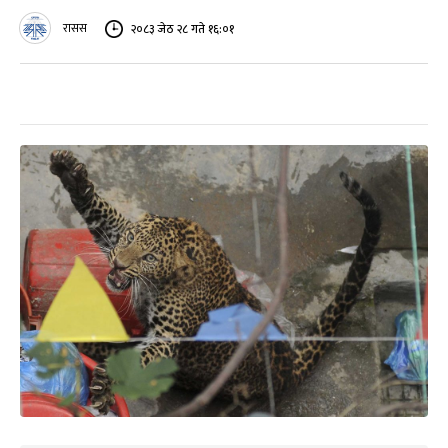
रासस
२०८३ जेठ २८ गते १६:०१