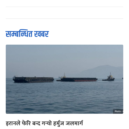
सम्बन्धित खबर
इरानले फेरि बन्द गर्‍यो हर्मुज जलमार्ग