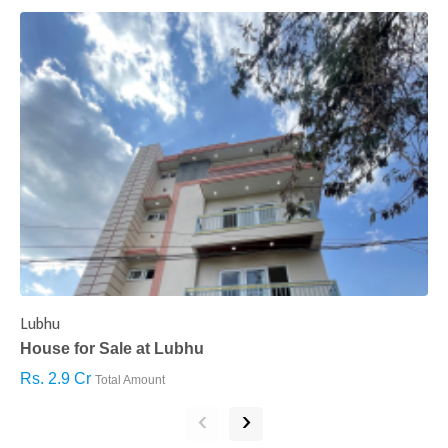
Lubhu
C
House for Sale at Lubhu
H
Rs. 2.9 Cr
R
Total Amount
‹
›