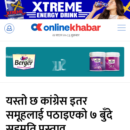
Skip
to
२२ साउन २०८३, शुक्रबार
content
यस्तो छ कांग्रेस इतर
समूहलाई पठाइएको ७ बुँदे
सहमति प्रस्ताव