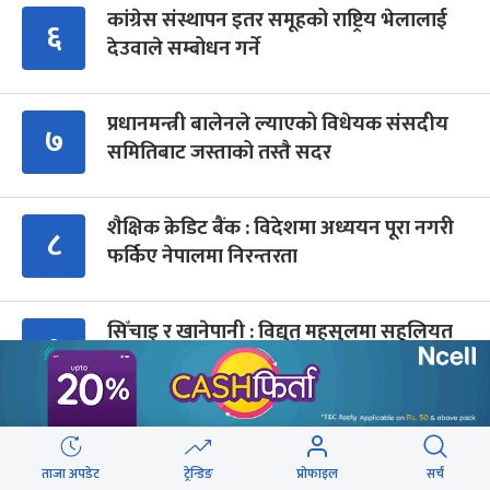
कांग्रेस संस्थापन इतर समूहको राष्ट्रिय भेलालाई
६
देउवाले सम्बोधन गर्ने
प्रधानमन्त्री बालेनले ल्याएको विधेयक संसदीय
७
समितिबाट जस्ताको तस्तै सदर
शैक्षिक क्रेडिट बैंक : विदेशमा अध्ययन पूरा नगरी
८
फर्किए नेपालमा निरन्तरता
सिँचाइ र खानेपानी : विद्युत् महसुलमा सहुलियत
९
दर, तर १३ प्रतिशत भ्याटको भार
Advertisment
ताजा अपडेट
ट्रेन्डिङ
प्रोफाइल
सर्च