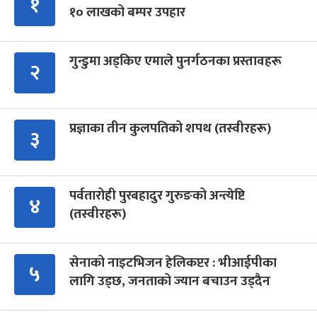
१
१० लाखको बम्पर उपहार
गुन्डुमा अड्किए एमाले पुनर्गठनका प्रस्तावहरू
२
प्रज्ञाका तीन कुलपतिको शपथ (तस्वीरहरू)
३
पर्वतारोही पुरबहादुर गुरुङको अन्त्येष्टि
४
(तस्वीरहरू)
सेनाको नाइटभिजन हेलिकप्टर : भीआईपीका
५
लागि उड्छ, जनताको ज्यान बचाउन उड्दैन