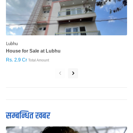
Lubhu
C
House for Sale at Lubhu
H
Rs. 2.9 Cr
R
Total Amount
‹
›
सम्बन्धित खबर