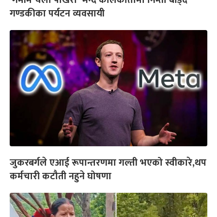
‘गर्मीमे चलो पोखरा’ भन्दै कोलकातामा निम्तो बाँड्दै
गण्डकीका पर्यटन व्यवसायी
जुकरबर्गले एआई रूपान्तरणमा गल्ती भएको स्वीकारे,थप
कर्मचारी कटौती नहुने घोषणा