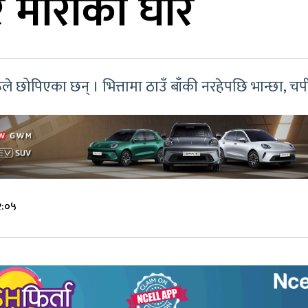
 मौरीका घार
रूले छोपिएका छन् । भित्तामा ठाउँ बाँकी नरहेपछि भान्छा, 
२:०५