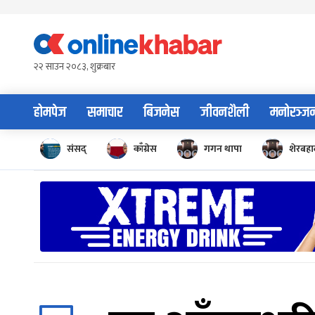
Skip
to
content
२२ साउन २०८३, शुक्रबार
होमपेज
समाचार
बिजनेस
जीवनशैली
मनोरञ्ज
संसद्
काँग्रेस
गगन थापा
शेरबहाद