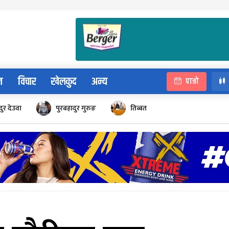
न
विचार
खेलकुद
अन्य
पात्रो
ुर देउवा
पुरबहादुर गुरुङ
तिब्बत