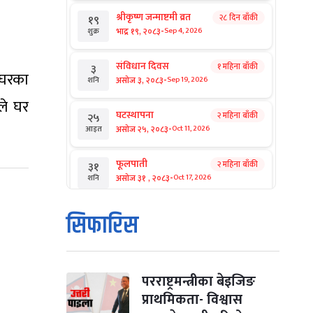
श्रीकृष्ण जन्माष्टमी व्रत
२८ दिन बाँकी
१९
-
भाद्र १९, २०८३
Sep 4, 2026
शुक्र
संविधान दिवस
१ महिना बाँकी
३
 ‘घरका
-
असोज ३, २०८३
Sep 19, 2026
शनि
नले घर
घटस्थापना
२ महिना बाँकी
२५
-
असोज २५, २०८३
Oct 11, 2026
आइत
फूलपाती
२ महिना बाँकी
३१
-
असोज ३१ , २०८३
Oct 17, 2026
शनि
कार्तिक सङ्क्रान्ति
२ महिना बाँकी
१
सिफारिस
-
कार्तिक १, २०८३
Oct 18, 2026
आइत
महानवमी
२ महिना बाँकी
३
-
कार्तिक ३, २०८३
Oct 20, 2026
मंगल
परराष्ट्रमन्त्रीका बेइजिङ
प्राथमिकता- विश्वास
विजयादशमी
२ महिना बाँकी