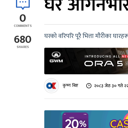
घर आँगनभरि
0
COMMENTS
680
घरको वरिपरि पूरै भित्ता मौरीका घारह
SHARES
कृष्ण बिष्ट
२०८३ जेठ ३० गते २