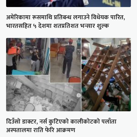
अमेरिकामा रूसमाथि प्रतिबन्ध लगाउने विधेयक पारित,
भारतसहित ५ देशमा शतप्रतिशत भन्सार शुल्क
दिउँसो डाक्टर, नर्स कुटिएको कालीकोटको पलाँता
अस्पतालमा राति फेरि आक्रमण