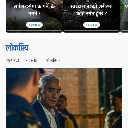
सर्पले डसेमा के गर्ने, के
स्वस्थ मान्छेको शरीरमा
ए
नगर्ने ?
कति रगत हुन्छ ?
6
STORIES
7
STORIES
लोकप्रिय
२४ घण्टा
यो साता
यो महिना