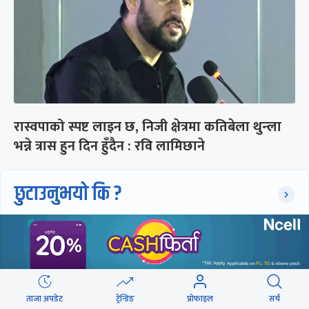
रास्वपाको स्पष्ट लाइन छ, निजी क्षेत्रमा कतिबेला थुन्ला
भन्ने त्रास हुन दिन हुँदैन : रवि लामिछाने
छुटाउनुभयो कि ?
संसद्लाई टेर्दैनन् प्रधानमन्त्री, लाचार
छन् सभामुख
‘अस्थायी प्रकृतिको अध्यादेशले ऐनको
ताजा अपडेट
ट्रेन्डिङ
प्रोफाइल
सर्च