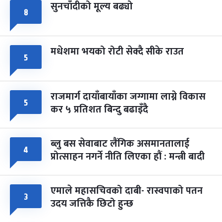
सुनचाँदीको मूल्य बढ्यो
८
मधेशमा भयको रोटी सेक्दै सीके राउत
५
राजमार्ग दायाँबायाँका जग्गामा लाग्ने विकास
५
कर ५ प्रतिशत बिन्दु बढाइँदै
ब्लु बस सेवाबाट लैंगिक असमानतालाई
४
प्रोत्साहन नगर्ने नीति लिएका हौं : मन्त्री बादी
एमाले महासचिवको दाबी- रास्वपाको पतन
३
उदय जत्तिकै छिटो हुन्छ