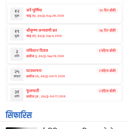
जनै पूर्णिमा
२० दिन बाँकी
१२
-
भाद्र १२, २०८३
Aug 28, 2026
शुक्र
श्रीकृष्ण जन्माष्टमी व्रत
२७ दिन बाँकी
१९
-
भाद्र १९, २०८३
Sep 4, 2026
शुक्र
संविधान दिवस
१ महिना बाँकी
३
-
असोज ३, २०८३
Sep 19, 2026
शनि
घटस्थापना
२ महिना बाँकी
२५
-
असोज २५, २०८३
Oct 11, 2026
आइत
फूलपाती
२ महिना बाँकी
३१
-
असोज ३१ , २०८३
Oct 17, 2026
शनि
कार्तिक सङ्क्रान्ति
२ महिना बाँकी
१
सिफारिस
-
कार्तिक १, २०८३
Oct 18, 2026
आइत