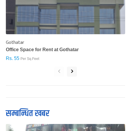
Gothatar
S
Office Space for Rent at Gothatar
H
Rs. 55
R
Per Sq.Feet
‹
›
सम्बन्धित खबर