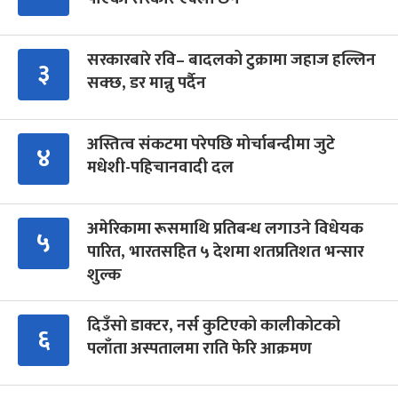
सरकारबारे रवि– बादलको टुक्रामा जहाज हल्लिन
३
सक्छ, डर मान्नु पर्दैन
अस्तित्व संकटमा परेपछि मोर्चाबन्दीमा जुटे
४
मधेशी-पहिचानवादी दल
अमेरिकामा रूसमाथि प्रतिबन्ध लगाउने विधेयक
५
पारित, भारतसहित ५ देशमा शतप्रतिशत भन्सार
शुल्क
दिउँसो डाक्टर, नर्स कुटिएको कालीकोटको
६
पलाँता अस्पतालमा राति फेरि आक्रमण