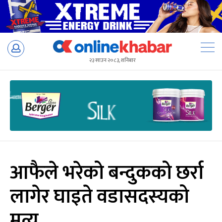
Skip
to
२३ साउन २०८३, शनिबार
content
आफैले भरेको बन्दुकको छर्रा
लागेर घाइते वडासदस्यको
मृत्यु