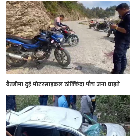
बैतडीमा दुई मोटरसाइकल ठोक्किँदा पाँच जना घाइते