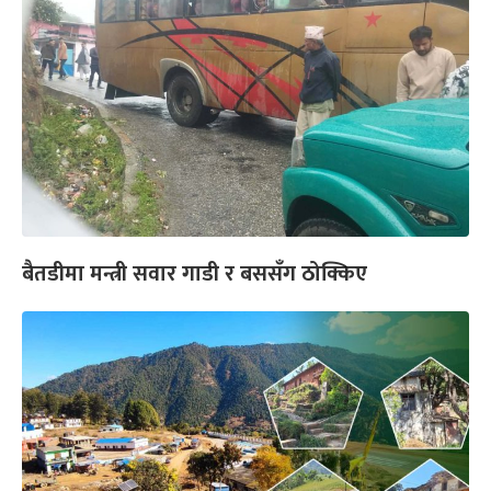
बैतडीमा मन्त्री सवार गाडी र बससँग ठोक्किए