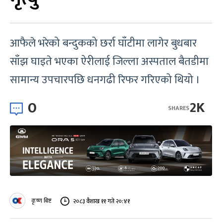
आफैले भरेको बन्दुकको छर्रा घाँटीमा लागेर बुधबार
साँझ घाइते भएका ऐरीलाई जिल्ला अस्पताल बैतडीमा
सामान्य उपचारपछि धनगढी रिफर गरिएको थियो ।
0
2K
SHARES
कृष्ण बिष्ट
२०८३ वैशाख ११ गते २०:४१