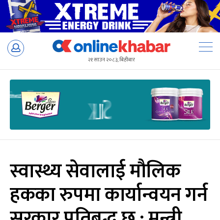
Skip
to
२१ साउन २०८३, बिहीबार
content
स्वास्थ्य सेवालाई मौलिक
हकका रुपमा कार्यान्वयन गर्न
सरकार प्रतिबद्ध छ : मन्त्री