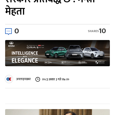
मेहता
0
10
SHARES
अनलाइनखबर
२०८३ असार ३ गते १७:२०