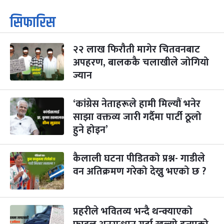
कार्तिक सङ्क्रान्ति
२ महिना बाँकी
१
सिफारिस
-
कार्तिक १, २०८३
Oct 18, 2026
आइत
२२ लाख फिरौती मागेर चितवनबाट
महानवमी
२ महिना बाँकी
३
-
अपहरण, बालककै चलाखीले जोगियो
कार्तिक ३, २०८३
Oct 20, 2026
मंगल
ज्यान
विजयादशमी
२ महिना बाँकी
४
-
कार्तिक ४, २०८३
Oct 21, 2026
बुध
‘कांग्रेस नेताहरूले हामी मिल्यौं भनेर
साझा वक्तव्य जारी गर्दैमा पार्टी ठूलो
पापा‌ङ्कुशा एकादशी व्रत
२ महिना बाँकी
५
हुने होइन’
-
कार्तिक ५, २०८३
Oct 22, 2026
बिहि
कुकुर तिहार
कैलाली घटना पीडितको प्रश्न- गाडीले
३ महिना बाँकी
२२
-
कार्तिक २२, २०८३
Nov 8, 2026
आइत
वन अतिक्रमण गरेको देख्नु भएको छ ?
गाई पूजा
३ महिना बाँकी
२३
-
कार्तिक २३, २०८३
Nov 9, 2026
सोम
प्रहरीले भवितव्य भन्दै थन्क्याएको