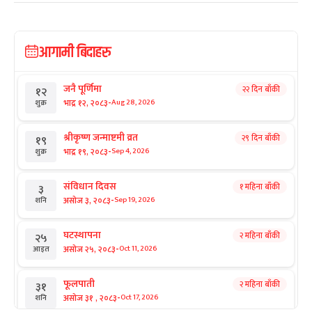
आगामी बिदाहरु
जनै पूर्णिमा
२२ दिन बाँकी
१२
-
भाद्र १२, २०८३
Aug 28, 2026
शुक्र
श्रीकृष्ण जन्माष्टमी व्रत
२९ दिन बाँकी
१९
-
भाद्र १९, २०८३
Sep 4, 2026
शुक्र
संविधान दिवस
१ महिना बाँकी
३
-
असोज ३, २०८३
Sep 19, 2026
शनि
घटस्थापना
२ महिना बाँकी
२५
-
असोज २५, २०८३
Oct 11, 2026
आइत
फूलपाती
२ महिना बाँकी
३१
-
असोज ३१ , २०८३
Oct 17, 2026
शनि