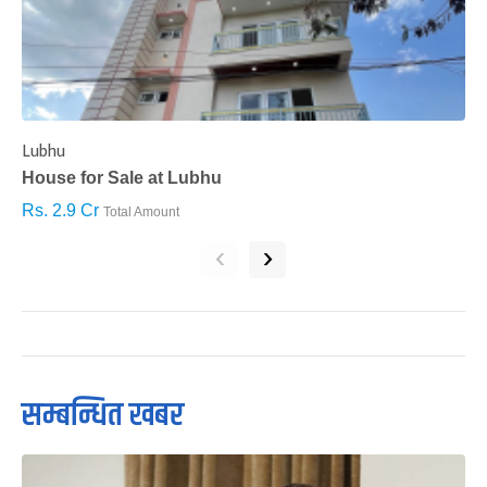
Lubhu
C
House for Sale at Lubhu
H
Rs. 2.9 Cr
R
Total Amount
‹
›
सम्बन्धित खबर