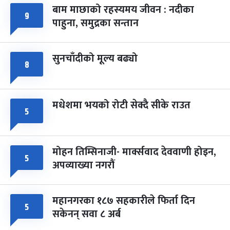
बाम माछाको रहस्यमय जीवन : नदीका
फागुपूर्णिमा
७ महिना बाँकी
८
९
-
चैत्र ८, २०८३
Mar 22, 2027
सोम
पाहुना, समुद्रका सन्तान
सुनचाँदीको मूल्य बढ्यो
८
मधेशमा भयको रोटी सेक्दै सीके राउत
५
मोहन तिम्सिनाजी- मार्क्सवाद देववाणी होइन,
५
अपव्याख्या नगरौं
महानगरका १८७ सहकारीले फिर्ता दिन
५
सकेनन् सवा ८ अर्ब