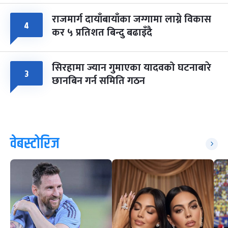
राजमार्ग दायाँबायाँका जग्गामा लाग्ने विकास
४
कर ५ प्रतिशत बिन्दु बढाइँदै
सिरहामा ज्यान गुमाएका यादवको घटनाबारे
३
छानबिन गर्न समिति गठन
वेबस्टोरिज