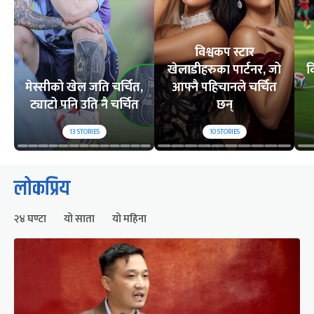
विश्वकप स्टार
खेलाडीहरुका पार्टनर, जो
व
मेस्सीको खेल जति चर्चित,
आफ्नै पहिचानले चर्चित
ट्याटो पनि उति नै चर्चित
छन्
13
STORIES
10
STORIES
लोकप्रिय
२४ घण्टा
यो साता
यो महिना