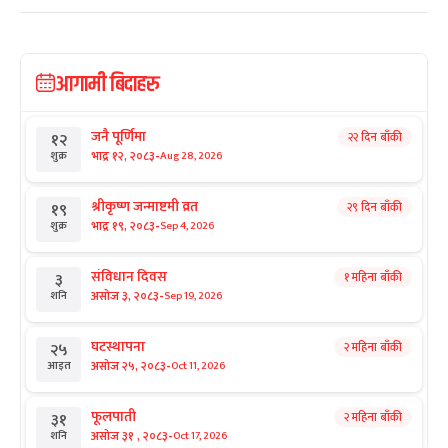
आगामी बिदाहरु
जनै पूर्णिमा
२२ दिन बाँकी
१२
-
भाद्र १२, २०८३
Aug 28, 2026
शुक्र
श्रीकृष्ण जन्माष्टमी व्रत
२९ दिन बाँकी
१९
-
भाद्र १९, २०८३
Sep 4, 2026
शुक्र
संविधान दिवस
१ महिना बाँकी
३
-
असोज ३, २०८३
Sep 19, 2026
शनि
घटस्थापना
२ महिना बाँकी
२५
-
असोज २५, २०८३
Oct 11, 2026
आइत
फूलपाती
२ महिना बाँकी
३१
-
असोज ३१ , २०८३
Oct 17, 2026
शनि