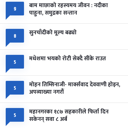
बाम माछाको रहस्यमय जीवन : नदीका
फागुपूर्णिमा
७ महिना बाँकी
८
९
पाहुना, समुद्रका सन्तान
-
चैत्र ८, २०८३
Mar 22, 2027
सोम
सुनचाँदीको मूल्य बढ्यो
८
मधेशमा भयको रोटी सेक्दै सीके राउत
५
मोहन तिम्सिनाजी- मार्क्सवाद देववाणी होइन,
५
अपव्याख्या नगरौं
महानगरका १८७ सहकारीले फिर्ता दिन
५
सकेनन् सवा ८ अर्ब