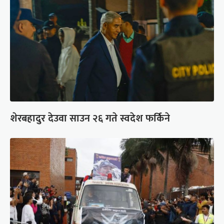
शेरबहादुर देउवा साउन २६ गते स्वदेश फर्किने