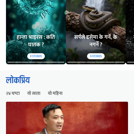
हान्ता भाइरस : कति
सर्पले डसेमा के गर्ने, के
घातक ?
नगर्ने ?
8
STORIES
6
STORIES
लोकप्रिय
२४ घण्टा
यो साता
यो महिना