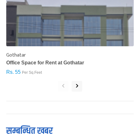
Gothatar
S
Office Space for Rent at Gothatar
H
Rs. 55
R
Per Sq.Feet
‹
›
सम्बन्धित खबर