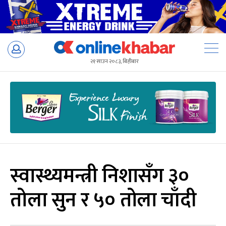
Skip
to
२१ साउन २०८३, बिहीबार
content
स्वास्थ्यमन्त्री निशासँग ३०
तोला सुन र ५० तोला चाँदी