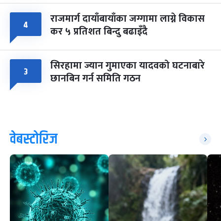
राजमार्ग दायाँबायाँका जग्गामा लाग्ने विकास
४
कर ५ प्रतिशत बिन्दु बढाइँदै
सिरहामा ज्यान गुमाएका यादवको घटनाबारे
३
छानबिन गर्न समिति गठन
वेबस्टोरिज