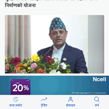
निर्माणको योजना
‘संसद्‍मा कालो चस्मा खोल्नू, बैठक चल्दा सेयर कारोबार
नगर्नू’
ताजा अपडेट
ट्रेन्डिङ
प्रोफाइल
सर्च