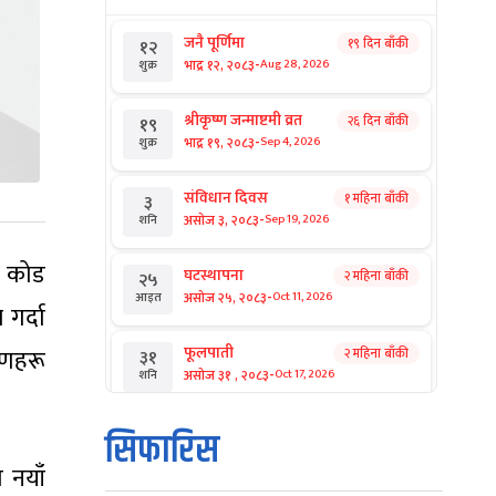
जनै पूर्णिमा
१९ दिन बाँकी
१२
-
भाद्र १२, २०८३
Aug 28, 2026
शुक्र
श्रीकृष्ण जन्माष्टमी व्रत
२६ दिन बाँकी
१९
-
भाद्र १९, २०८३
Sep 4, 2026
शुक्र
संविधान दिवस
१ महिना बाँकी
३
-
असोज ३, २०८३
Sep 19, 2026
शनि
- कोड
घटस्थापना
२ महिना बाँकी
२५
-
असोज २५, २०८३
Oct 11, 2026
आइत
गर्दा
फूलपाती
रणहरू
२ महिना बाँकी
३१
-
असोज ३१ , २०८३
Oct 17, 2026
शनि
कार्तिक सङ्क्रान्ति
२ महिना बाँकी
१
सिफारिस
-
कार्तिक १, २०८३
Oct 18, 2026
आइत
 नयाँ