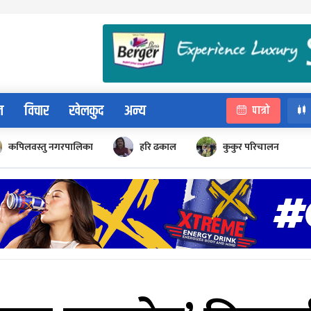
न
विचार
खेलकुद
अन्य
पात्रो
कपिलवस्तु नगरपालिका
हरि ढकाल
कुकुर परिचालन