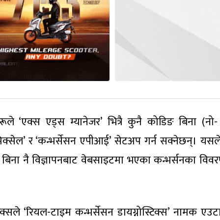
ले ‘एक्स एड्स म्यानेजर’ भित्रै कुनै कोडिङ बिना (नो
िक्सेल’ र ‘कन्भर्सेसन एपीआई’ सेटअप गर्न सक्नेछन्। यसले 
ग बिना नै विज्ञापनबाट वेबसाइटमा भएका कन्भर्सनका विव
सले ‘रियल-टाइम कन्भर्सेसन डायग्नोस्टिक्स’ नामक एउटा