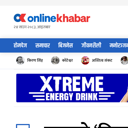
Skip
to
content
२४ साउन २०८३, आइतबार
होमपेज
समाचार
बिजनेस
जीवनशैली
मनोरञ्ज
किरण सिंह
कोटेश्वर
अस्तित्व संकट