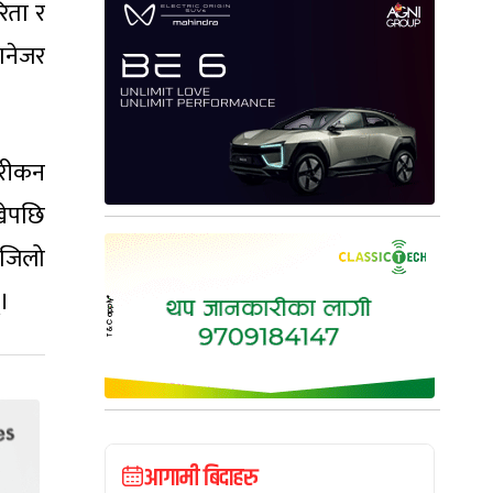
िता र
ानेजर
गरीकन
खेपछि
 सजिलो
्।
आगामी बिदाहरु