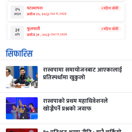
घटस्थापना
२ महिना बाँकी
२५
-
असोज २५, २०८३
Oct 11, 2026
आइत
फूलपाती
२ महिना बाँकी
३१
-
असोज ३१ , २०८३
Oct 17, 2026
शनि
कार्तिक सङ्क्रान्ति
२ महिना बाँकी
१
सिफारिस
-
कार्तिक १, २०८३
Oct 18, 2026
आइत
रास्वपामा समायोजनबाट आएकालाई
महानवमी
२ महिना बाँकी
३
-
प्रतिस्पर्धामा खुकुलो
कार्तिक ३, २०८३
Oct 20, 2026
मंगल
विजयादशमी
२ महिना बाँकी
४
-
कार्तिक ४, २०८३
Oct 21, 2026
बुध
रास्वपाको प्रथम महाधिवेशनले
खोज्नैपर्ने प्रश्नको जवाफ
पापा‌ङ्कुशा एकादशी व्रत
२ महिना बाँकी
५
-
कार्तिक ५, २०८३
Oct 22, 2026
बिहि
कुकुर तिहार