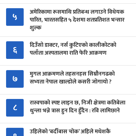
अमेरिकामा रूसमाथि प्रतिबन्ध लगाउने विधेयक
५
पारित, भारतसहित ५ देशमा शतप्रतिशत भन्सार
शुल्क
दिउँसो डाक्टर, नर्स कुटिएको कालीकोटको
६
पलाँता अस्पतालमा राति फेरि आक्रमण
मुगल आक्रमणले तहसनहस सिम्रौनगढको
७
सभ्यता नेपाल खाल्डोले कसरी जोगायो ?
रास्वपाको स्पष्ट लाइन छ, निजी क्षेत्रमा कतिबेला
८
थुन्ला भन्ने त्रास हुन दिन हुँदैन : रवि लामिछाने
उहिलेको ‘बर्दीबास चोक’ अहिले मधेशकै