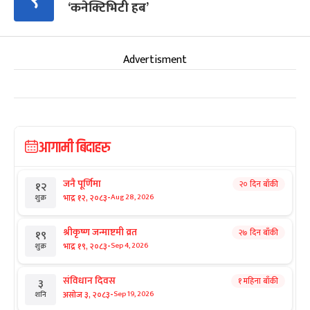
९
‘कनेक्टिभिटी हब’
Advertisment
आगामी बिदाहरु
जनै पूर्णिमा
२० दिन बाँकी
१२
-
भाद्र १२, २०८३
Aug 28, 2026
शुक्र
श्रीकृष्ण जन्माष्टमी व्रत
२७ दिन बाँकी
१९
-
भाद्र १९, २०८३
Sep 4, 2026
शुक्र
संविधान दिवस
१ महिना बाँकी
३
-
असोज ३, २०८३
Sep 19, 2026
शनि