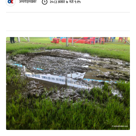
अनलाइनखबर
२०८३ असार ७ गते ९:१५