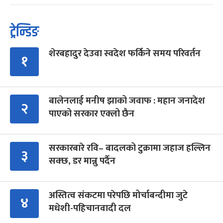
ट्रेन्डिङ
शेरबहादुर देउवा स्वदेश फर्किने समय परिवर्तन
१
बालेनलाई मनीष झाको जवाफ : महान जनादेश
२
पाएको सरकार एक्लो छैन
सरकारबारे रवि– बादलको टुक्रामा जहाज हल्लिन
३
सक्छ, डर मान्नु पर्दैन
अस्तित्व संकटमा परेपछि मोर्चाबन्दीमा जुटे
४
मधेशी-पहिचानवादी दल