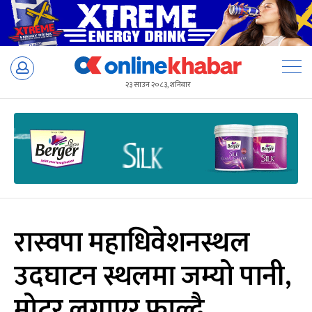
Skip
to
२३ साउन २०८३, शनिबार
content
रास्वपा महाधिवेशनस्थल
उदघाटन स्थलमा जम्यो पानी,
मोटर लगाएर फाल्दै