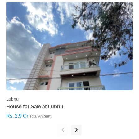
Lubhu
C
House for Sale at Lubhu
H
Rs. 2.9 Cr
R
Total Amount
‹
›