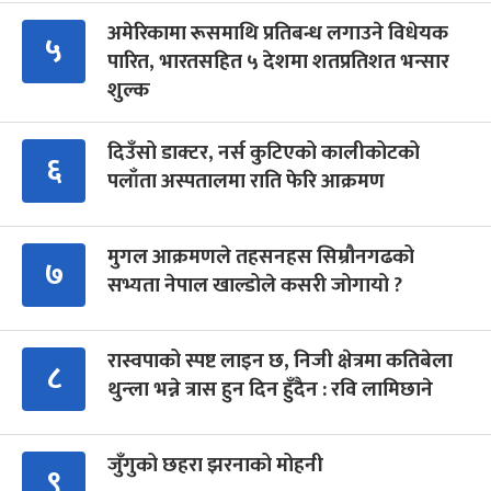
अमेरिकामा रूसमाथि प्रतिबन्ध लगाउने विधेयक
५
पारित, भारतसहित ५ देशमा शतप्रतिशत भन्सार
शुल्क
दिउँसो डाक्टर, नर्स कुटिएको कालीकोटको
६
पलाँता अस्पतालमा राति फेरि आक्रमण
मुगल आक्रमणले तहसनहस सिम्रौनगढको
७
सभ्यता नेपाल खाल्डोले कसरी जोगायो ?
रास्वपाको स्पष्ट लाइन छ, निजी क्षेत्रमा कतिबेला
८
थुन्ला भन्ने त्रास हुन दिन हुँदैन : रवि लामिछाने
जुँगुको छहरा झरनाको मोहनी
९