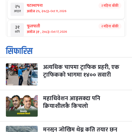
घटस्थापना
२ महिना बाँकी
२५
-
असोज २५, २०८३
Oct 11, 2026
आइत
फूलपाती
२ महिना बाँकी
३१
-
असोज ३१ , २०८३
Oct 17, 2026
शनि
कार्तिक सङ्क्रान्ति
२ महिना बाँकी
१
सिफारिस
-
कार्तिक १, २०८३
Oct 18, 2026
आइत
अत्यधिक चापमा ट्राफिक प्रहरी, एक
महानवमी
२ महिना बाँकी
३
-
ट्राफिकको भागमा १४०० सवारी
कार्तिक ३, २०८३
Oct 20, 2026
मंगल
विजयादशमी
२ महिना बाँकी
४
-
कार्तिक ४, २०८३
Oct 21, 2026
बुध
महाधिवेशन आइसक्दा पनि
क्रियाशीलकै किचलो
पापा‌ङ्कुशा एकादशी व्रत
२ महिना बाँकी
५
-
कार्तिक ५, २०८३
Oct 22, 2026
बिहि
मनसुन जोखिम थेग्न कति तयार छन्
कुकुर तिहार
३ महिना बाँकी
२२