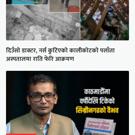
दिउँसो डाक्टर, नर्स कुटिएको कालीकोटको पलाँता
अस्पतालमा राति फेरि आक्रमण