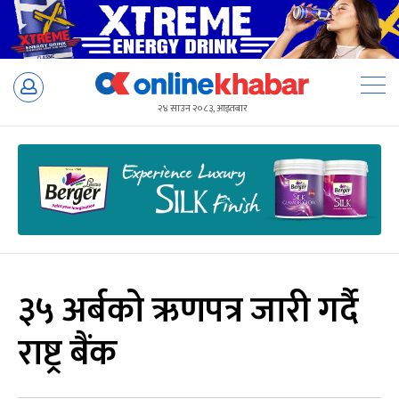
Skip
to
२४ साउन २०८३, आइतबार
content
३५ अर्बको ऋणपत्र जारी गर्दै
राष्ट्र बैंक