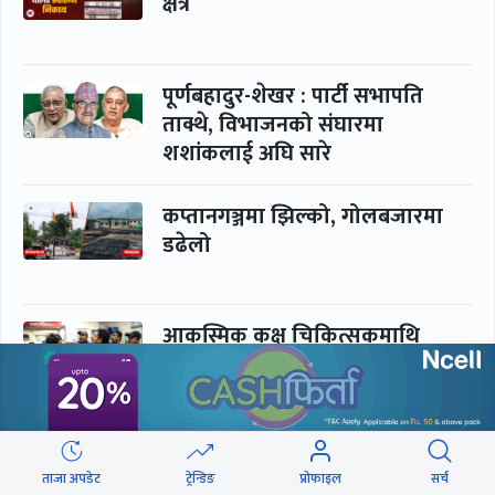
क्षेत्र
पूर्णबहादुर-शेखर : पार्टी सभापति
ताक्थे, विभाजनको संघारमा
शशांकलाई अघि सारे
कप्तानगञ्जमा झिल्को, गोलबजारमा
डढेलो
आकस्मिक कक्ष चिकित्सकमाथि
हातपातको ‘हटस्पट’
नपढी ‘पास’, नपढाइ ‘गुणस्तर’
ताजा अपडेट
ट्रेन्डिङ
प्रोफाइल
सर्च