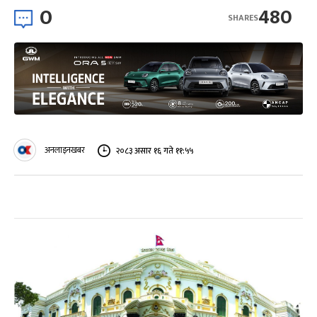
0
480
SHARES
अनलाइनखबर
२०८३ असार १६ गते ११:५५