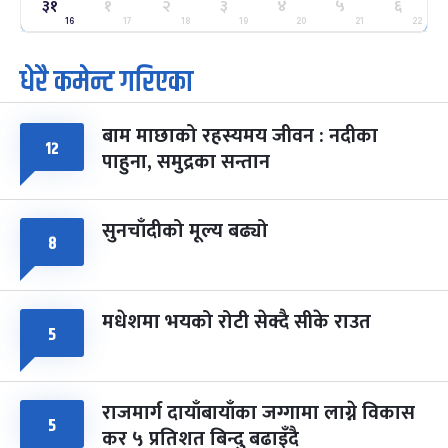
३१
ग्याल्पो ल्होसार
१
२
३
४
५
६
७ महिना बाँकी
२५
-
फाल्गुन २५, २०८३
Mar 9, 2027
मंगल
16
17
18
19
20
21
22
धेरै कमेन्ट गरिएका
पूर्णिमा व्रत
७ महिना बाँकी
७
-
चैत्र ७, २०८३
Mar 21, 2027
आइत
बाम माछाको रहस्यमय जीवन : नदीका
फागुपूर्णिमा
१२
७ महिना बाँकी
८
पाहुना, समुद्रका सन्तान
-
चैत्र ८, २०८३
Mar 22, 2027
सोम
सुनचाँदीको मूल्य बढ्यो
८
मधेशमा भयको रोटी सेक्दै सीके राउत
५
राजमार्ग दायाँबायाँका जग्गामा लाग्ने विकास
५
कर ५ प्रतिशत बिन्दु बढाइँदै