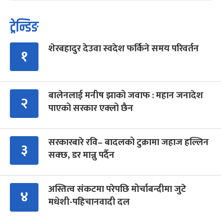
ट्रेन्डिङ
शेरबहादुर देउवा स्वदेश फर्किने समय परिवर्तन
१
बालेनलाई मनीष झाको जवाफ : महान जनादेश
२
पाएको सरकार एक्लो छैन
सरकारबारे रवि– बादलको टुक्रामा जहाज हल्लिन
३
सक्छ, डर मान्नु पर्दैन
अस्तित्व संकटमा परेपछि मोर्चाबन्दीमा जुटे
४
मधेशी-पहिचानवादी दल