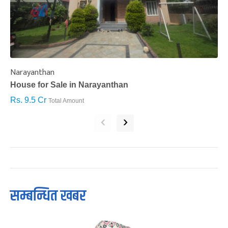
Narayanthan
I
House for Sale in Narayanthan
H
Rs. 9.5 Cr
R
Total Amount
‹
›
सम्बन्धित खबर