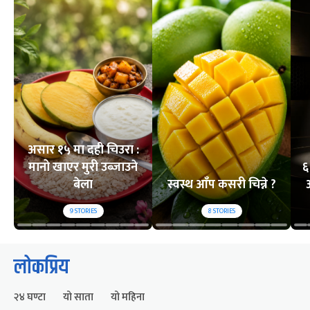
असार १५ मा दही चिउरा :
मानो खाएर मुरी उब्जाउने
६
बेला
स्वस्थ आँप कसरी चिन्ने ?
9
STORIES
8
STORIES
लोकप्रिय
२४ घण्टा
यो साता
यो महिना