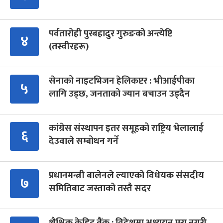
पर्वतारोही पुरबहादुर गुरुङको अन्त्येष्टि
४
(तस्वीरहरू)
सेनाको नाइटभिजन हेलिकप्टर : भीआईपीका
५
लागि उड्छ, जनताको ज्यान बचाउन उड्दैन
कांग्रेस संस्थापन इतर समूहको राष्ट्रिय भेलालाई
६
देउवाले सम्बोधन गर्ने
प्रधानमन्त्री बालेनले ल्याएको विधेयक संसदीय
७
समितिबाट जस्ताको तस्तै सदर
शैक्षिक क्रेडिट बैंक : विदेशमा अध्ययन पूरा नगरी