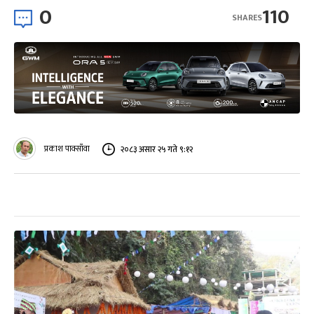
0
110
SHARES
प्रकाश पाक्साँवा
२०८३ असार २५ गते ९:१२