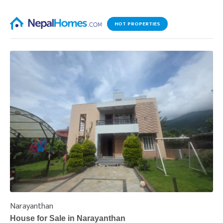
HOT PROPERTIES
Narayanthan
I
House for Sale in Narayanthan
H