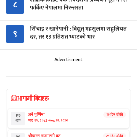
८
फर्किए नेपालमा निरन्तरता
सिँचाइ र खानेपानी : विद्युत् महसुलमा सहुलियत
९
दर, तर १३ प्रतिशत भ्याटको भार
Advertisment
आगामी बिदाहरु
जनै पूर्णिमा
२१ दिन बाँकी
१२
-
भाद्र १२, २०८३
Aug 28, 2026
शुक्र
श्रीकृष्ण जन्माष्टमी व्रत
२८ दिन बाँकी