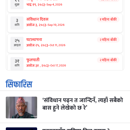
१९
-
भाद्र १९, २०८३
Sep 4, 2026
शुक्र
संविधान दिवस
१ महिना बाँकी
३
-
असोज ३, २०८३
Sep 19, 2026
शनि
घटस्थापना
२ महिना बाँकी
२५
-
असोज २५, २०८३
Oct 11, 2026
आइत
फूलपाती
२ महिना बाँकी
३१
-
असोज ३१ , २०८३
Oct 17, 2026
शनि
कार्तिक सङ्क्रान्ति
२ महिना बाँकी
१
सिफारिस
-
कार्तिक १, २०८३
Oct 18, 2026
आइत
‘संविधान पढ्न त जान्दिनँ, त्यहाँ सबैको
महानवमी
२ महिना बाँकी
३
-
बास हुने लेखेको छ रे’
कार्तिक ३, २०८३
Oct 20, 2026
मंगल
विजयादशमी
२ महिना बाँकी
४
-
कार्तिक ४, २०८३
Oct 21, 2026
बुध