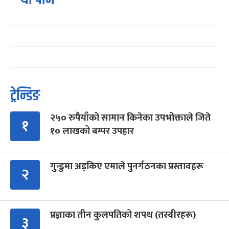
ट्रेन्डिङ
२५० रुपैयाँको सामान किनेका उपभोक्ताले जिते
१
१० लाखको बम्पर उपहार
गुन्डुमा अड्किए एमाले पुनर्गठनका प्रस्तावहरू
२
प्रज्ञाका तीन कुलपतिको शपथ (तस्वीरहरू)
३