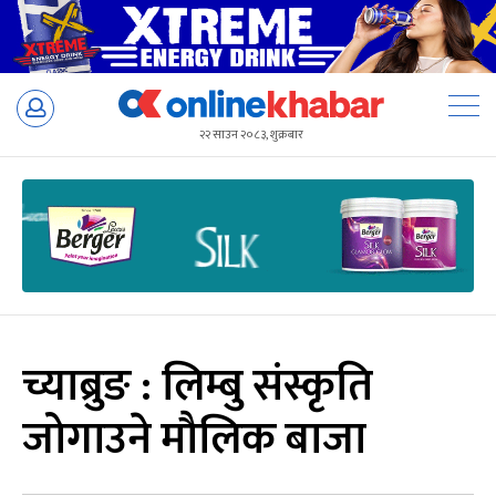
Skip
to
२२ साउन २०८३, शुक्रबार
content
च्याब्रुङ : लिम्बु संस्कृति
जोगाउने मौलिक बाजा