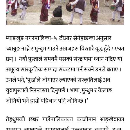
म्याङलुङ नगरपालिका–५ टीआर सेनेहाङका अनुसार
च्याब्रुङ नाच्ने र मुन्धुम गाउने अग्रजहरू विस्तारै वृद्ध हुँदै गएका
छन् । नयाँ पुस्ताले समयमै यसको संरक्षणमा ध्यान नदिए यो
अमूल्य सांस्कृतिक सम्पदा संकटमा पर्न सक्ने उनले बताए ।
उनले भने, ‘पुर्खाले जोगाएर ल्याएको संस्कृतिलाई अब
युवापुस्ताले निरन्तरता दिनुपर्छ । भाषा, मुन्धुम र केलाङ
जोगियो भने हाम्रो पहिचान पनि जोगिन्छ ।’
तेह्रथुमको छथर गाउँपालिकाका काजीमान आङ्खेवाका
अनुसार च्याब्रुङले समुदायलाई एकताबद्ध बनाउने, दु:ख–