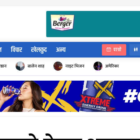
न
विचार
खेलकुद
अन्य
पात्रो
िष्ठान
बालेन शाह
नाइट भिजन
अमेरिका