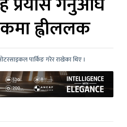
 प्रयास गर्नुअघि
ाइकमा ह्वीललक
ि मोटरसाइकल पार्किङ गरेर राखेका थिए ।