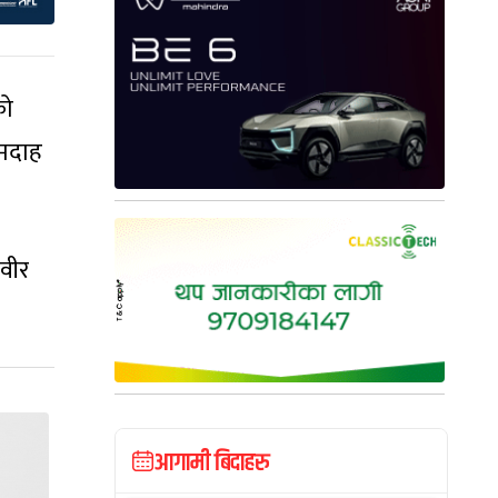
को
्मदाह
वीर
आगामी बिदाहरु