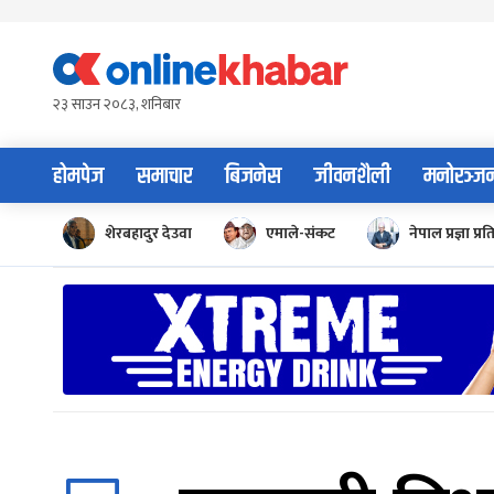
Skip
to
content
२३ साउन २०८३, शनिबार
होमपेज
समाचार
बिजनेस
जीवनशैली
मनोरञ्ज
शेरबहादुर देउवा
एमाले-संकट
नेपाल प्रज्ञा प्रत