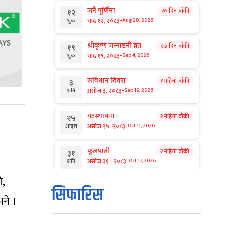
जनै पूर्णिमा
२० दिन बाँकी
१२
-
भाद्र १२, २०८३
Aug 28, 2026
शुक्र
श्रीकृष्ण जन्माष्टमी व्रत
२७ दिन बाँकी
१९
-
भाद्र १९, २०८३
Sep 4, 2026
शुक्र
संविधान दिवस
१ महिना बाँकी
३
-
असोज ३, २०८३
Sep 19, 2026
शनि
घटस्थापना
२ महिना बाँकी
२५
-
असोज २५, २०८३
Oct 11, 2026
आइत
फूलपाती
२ महिना बाँकी
३१
-
असोज ३१ , २०८३
Oct 17, 2026
शनि
ो,
कार्तिक सङ्क्रान्ति
२ महिना बाँकी
१
सिफारिस
-
कार्तिक १, २०८३
Oct 18, 2026
आइत
भने ।
महानवमी
२ महिना बाँकी
३