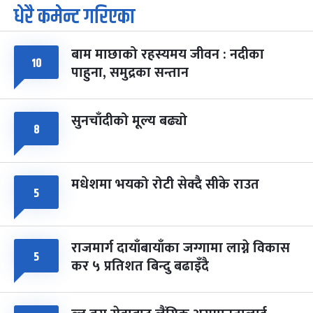
धेरै कमेन्ट गरिएका
पूर्णिमा व्रत
७ महिना बाँकी
७
-
चैत्र ७, २०८३
Mar 21, 2027
आइत
बाम माछाको रहस्यमय जीवन : नदीका
फागुपूर्णिमा
७ महिना बाँकी
८
१०
पाहुना, समुद्रका सन्तान
-
चैत्र ८, २०८३
Mar 22, 2027
सोम
सुनचाँदीको मूल्य बढ्यो
८
मधेशमा भयको रोटी सेक्दै सीके राउत
५
राजमार्ग दायाँबायाँका जग्गामा लाग्ने विकास
५
कर ५ प्रतिशत बिन्दु बढाइँदै