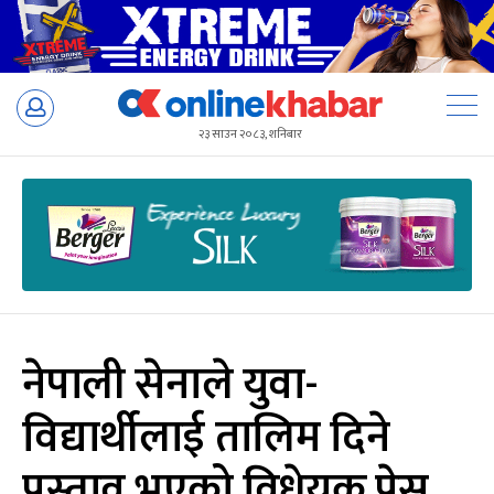
Skip
to
२३ साउन २०८३, शनिबार
content
नेपाली सेनाले युवा-
विद्यार्थीलाई तालिम दिने
प्रस्ताव भएको विधेयक पेस