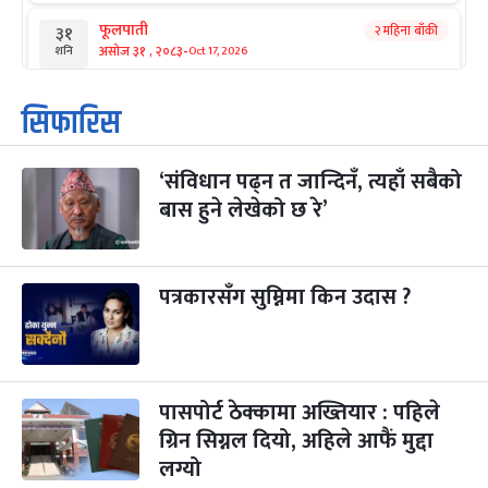
फूलपाती
२ महिना बाँकी
३१
-
असोज ३१ , २०८३
Oct 17, 2026
शनि
कार्तिक सङ्क्रान्ति
२ महिना बाँकी
१
सिफारिस
-
कार्तिक १, २०८३
Oct 18, 2026
आइत
‘संविधान पढ्न त जान्दिनँ, त्यहाँ सबैको
महानवमी
२ महिना बाँकी
३
-
बास हुने लेखेको छ रे’
कार्तिक ३, २०८३
Oct 20, 2026
मंगल
विजयादशमी
२ महिना बाँकी
४
-
कार्तिक ४, २०८३
Oct 21, 2026
बुध
पत्रकारसँग सुम्निमा किन उदास ?
पापा‌ङ्कुशा एकादशी व्रत
२ महिना बाँकी
५
-
कार्तिक ५, २०८३
Oct 22, 2026
बिहि
पासपोर्ट ठेक्कामा अख्तियार : पहिले
कुकुर तिहार
३ महिना बाँकी
२२
-
कार्तिक २२, २०८३
ग्रिन सिग्नल दियो, अहिले आफैं मुद्दा
Nov 8, 2026
आइत
लग्यो
गाई पूजा
३ महिना बाँकी