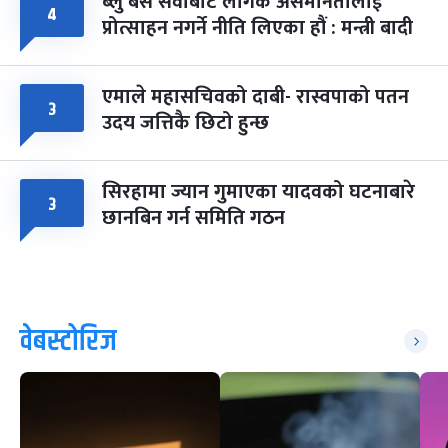
ब्लु बस सेवाबाट लैंगिक असमानतालाई
४
प्रोत्साहन नगर्ने नीति लिएका हौं : मन्त्री बादी
एमाले महासचिवको दाबी- रास्वपाको पतन
३
उदय जत्तिकै छिटो हुन्छ
सिरहामा ज्यान गुमाएका यादवको घटनाबारे
३
छानबिन गर्न समिति गठन
वेबस्टोरिज