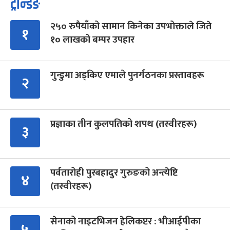
ट्रेन्डिङ
२५० रुपैयाँको सामान किनेका उपभोक्ताले जिते
१
१० लाखको बम्पर उपहार
गुन्डुमा अड्किए एमाले पुनर्गठनका प्रस्तावहरू
२
प्रज्ञाका तीन कुलपतिको शपथ (तस्वीरहरू)
३
पर्वतारोही पुरबहादुर गुरुङको अन्त्येष्टि
४
(तस्वीरहरू)
सेनाको नाइटभिजन हेलिकप्टर : भीआईपीका
५