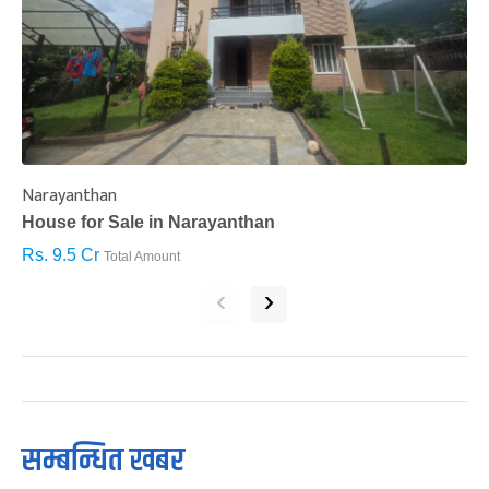
Narayanthan
I
House for Sale in Narayanthan
H
Rs. 9.5 Cr
R
Total Amount
‹
›
सम्बन्धित खबर