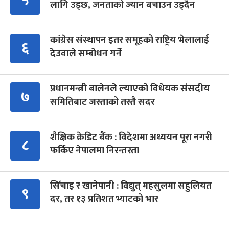
लागि उड्छ, जनताको ज्यान बचाउन उड्दैन
कांग्रेस संस्थापन इतर समूहको राष्ट्रिय भेलालाई
६
देउवाले सम्बोधन गर्ने
प्रधानमन्त्री बालेनले ल्याएको विधेयक संसदीय
७
समितिबाट जस्ताको तस्तै सदर
शैक्षिक क्रेडिट बैंक : विदेशमा अध्ययन पूरा नगरी
८
फर्किए नेपालमा निरन्तरता
सिँचाइ र खानेपानी : विद्युत् महसुलमा सहुलियत
९
दर, तर १३ प्रतिशत भ्याटको भार