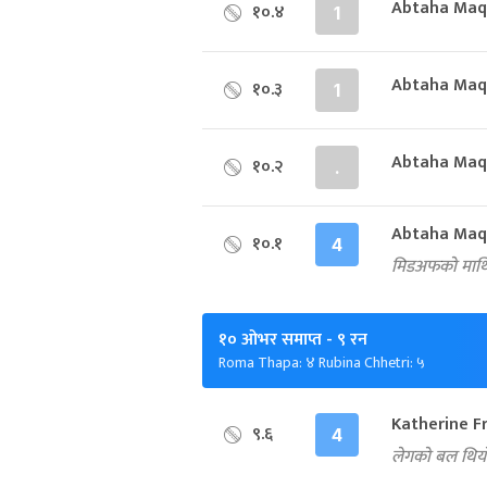
Abtaha Maq
१०.४
1
Abtaha Maqs
१०.३
1
Abtaha Maqs
१०.२
.
Abtaha Maqs
१०.१
4
मिडअफको माथिब
१० ओभर समाप्त
- ९ रन
Roma Thapa: ४ Rubina Chhetri: ५
Katherine F
९.६
4
लेगको बल थियो 