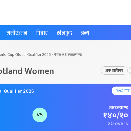
मनोरञ्जन
विचार
खेलकुद
अन्य
ld Cup Global Qualifier 2026
›
नेपाल VS स्कटल्याण्ड
cotland Women
अंक तालिका
२०८२ माघ 
 Qualifier 2026
स्कटल्याण्ड
१४०/१०
VS
20 overs