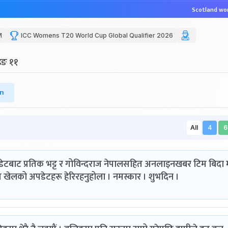
Scotland won
M
ICC Womens T20 World Cup Global Qualifier 2026
ेइङ ११
n
All
4
6
टबाट प्रतिक भट्ट र गोविन्दराज नेपालसहित अनलाइनखबर टिम बिदा मा
 खेलको अपडेटहरू हेरिरहनुहोला । नमस्कार । शुभदिन ।