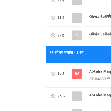
११.३
1
Olivia Bellक
११.२
.
Olivia Bellक
११.१
1
११ ओभर समाप्त
- ६ रन
Abtaha Maqs
१०.६
W
STUMPED !!! अग
Abtaha Maqs
१०.५
.