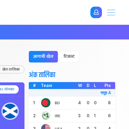
आगामी खेल
रिजल्ट
खेल तालिका
अंक तालिका
#
Team
W
D
L
Pts
१२, सोमबार
समुह A
BD
1
4
0
0
8
IRE
2
3
0
1
6
USA
3
2
0
2
4