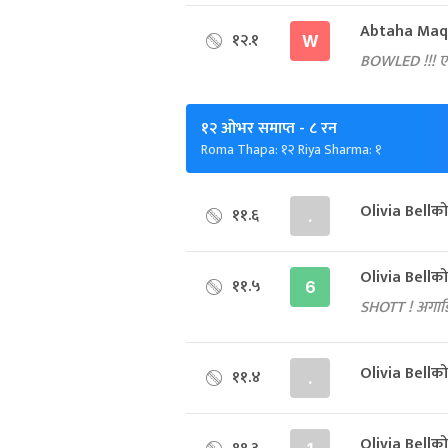
Abtaha Maq
१२.१
W
BOWLED !!! एक्
१२ ओभर समाप्त
- ८ रन
Roma Thapa: १२ Riya Sharma: १
Olivia Bellक
११.६
.
Olivia Bell
११.५
6
SHOTT ! अगाड
Olivia Bellक
११.४
.
Olivia Bellक