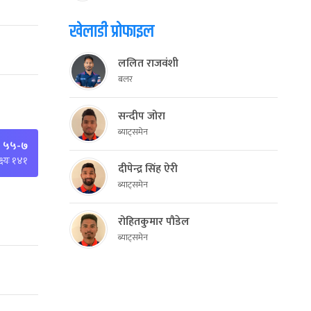
खेलाडी प्रोफाइल
ललित राजवंशी
बलर
सन्दीप जोरा
ब्याट्समेन
 ५५-७
्ष्यः १४१
दीपेन्द्र सिंह ऐरी
ब्याट्समेन
रोहितकुमार पौडेल
ब्याट्समेन