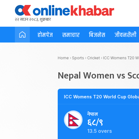
२२ साउन २०८३, शुक्रबार
होमपेज
समाचार
बिजनेस
जीवनशैली
Home
›
Sports
›
Cricket
›
ICC Womens T20 Wor
Nepal Women vs S
ICC Womens T20 World Cup Global
नेपाल
६८/९
13.5 overs