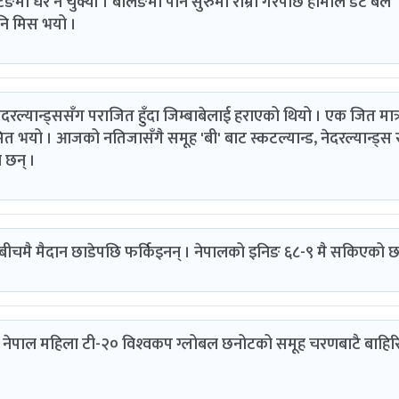
ङमा धेरै नै चुक्यौं । बलिङमा पनि सुरुमा राम्रो गरेपछि हामीले डट बल
नि मिस भयो ।
दरल्यान्ड्ससँग पराजित हुँदा जिम्बाबेलाई हराएको थियो । एक जित मात्
 भयो । आजको नतिजासँगै समूह 'बी' बाट स्कटल्यान्ड, नेदरल्यान्ड्स 
 छन् ।
ण बीचमै मैदान छाडेपछि फर्किइनन् । नेपालको इनिङ ६८-९ मै सकिएको छ
ै नेपाल महिला टी-२० विश्‍वकप ग्लोबल छनोटको समूह चरणबाटै बाहि