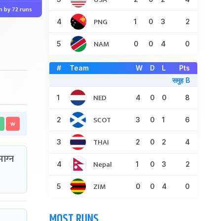
 by 72 runs
PNG
4
1
0
3
2
NAM
5
0
0
4
0
#
Team
W
D
L
Pts
समुह B
NED
1
4
0
0
8
SCOT
2
3
0
1
6
w
THAI
3
2
0
2
4
ग्‍न
Nepal
4
1
0
3
2
ZIM
5
0
0
4
0
MOST RUNS