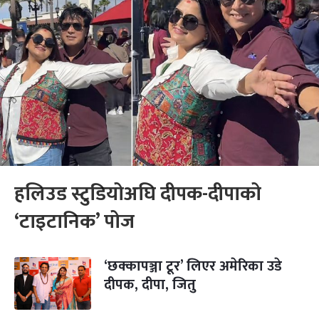
हलिउड स्टुडियोअघि दीपक-दीपाको
‘टाइटानिक’ पोज
‘छक्कापञ्जा टूर’ लिएर अमेरिका उडे
दीपक, दीपा, जितु