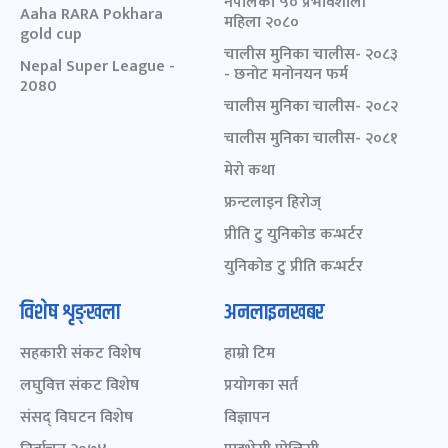
नेपालका ५० प्रभावशाली
Aaha RARA Pokhara
महिला २०८०
gold cup
चालीस मुनिका चालीस- २०८३
Nepal Super League -
- छनोट मनोनयन फर्म
2080
चालीस मुनिका चालीस- २०८२
चालीस मुनिका चालीस- २०८१
मेरो कथा
फ्रन्टलाइन हिरोज्
प्रीति टु युनिकोड कन्भर्टर
युनिकोड टु प्रीति कन्भर्टर
विशेष शृङ्खला
अनलाइनखबर
सहकारी संकट विशेष
हाम्रो टिम
लघुवित्त संकट विशेष
प्रयोगका सर्त
संसद् विघटन विशेष
विज्ञापन