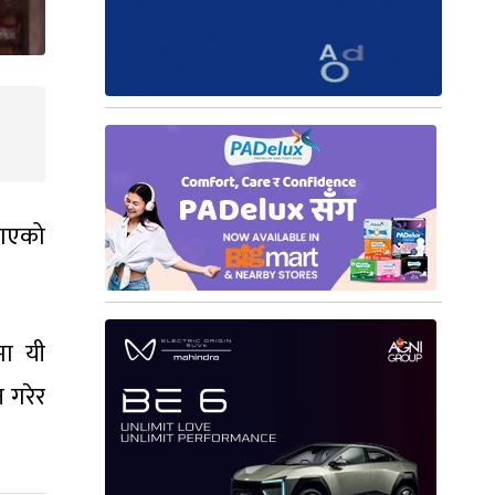
राएको
मा यी
 गरेर