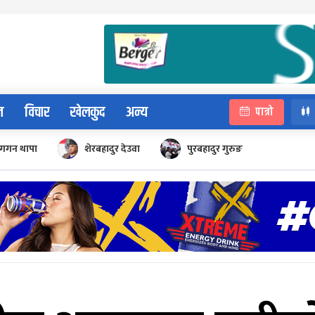
न
विचार
खेलकुद
अन्य
पात्रो
गगन थापा
शेरबहादुर देउवा
पुरबहादुर गुरुङ