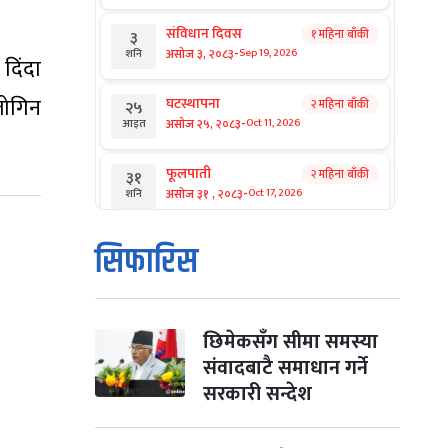
संविधान दिवस
१ महिना बाँकी
३
-
असोज ३, २०८३
Sep 19, 2026
शनि
दिंदा
जोगिन
घटस्थापना
२ महिना बाँकी
२५
-
असोज २५, २०८३
Oct 11, 2026
आइत
फूलपाती
२ महिना बाँकी
३१
-
असोज ३१ , २०८३
Oct 17, 2026
शनि
कार्तिक सङ्क्रान्ति
२ महिना बाँकी
१
सिफारिस
-
कार्तिक १, २०८३
Oct 18, 2026
आइत
महानवमी
२ महिना बाँकी
३
-
कार्तिक ३, २०८३
Oct 20, 2026
मंगल
छिमेकसँग सीमा समस्या
संवादबाटै समाधान गर्ने
विजयादशमी
२ महिना बाँकी
४
सरकारी सन्देश
-
कार्तिक ४, २०८३
Oct 21, 2026
बुध