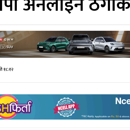
पा अनलाइन ठगीको 
े १८:१२