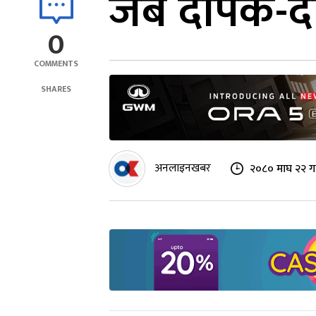
जब दीपक-दी
0
COMMENTS
SHARES
अनलाइनखबर
२०८० माघ २२ गत