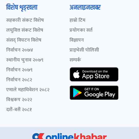
विशेष शृङ्खला
अनलाइनखबर
सहकारी संकट विशेष
हाम्रो टिम
लघुवित्त संकट विशेष
प्रयोगका सर्त
संसद् विघटन विशेष
विज्ञापन
निर्वाचन २०७४
प्राइभेसी पोलिसी
स्थानीय चुनाव २०७९
सम्पर्क
निर्वाचन २०७९
निर्वाचन २०८२
एमाले महाधिवेशन २०८२
विश्वकप २०२२
दशैं-बसैं २०८१