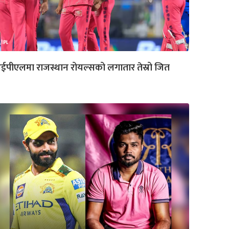
पीएलमा राजस्थान रोयल्सको लगातार तेस्रो जित