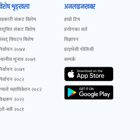
विशेष शृङ्खला
अनलाइनखबर
सहकारी संकट विशेष
हाम्रो टिम
लघुवित्त संकट विशेष
प्रयोगका सर्त
संसद् विघटन विशेष
विज्ञापन
निर्वाचन २०७४
प्राइभेसी पोलिसी
स्थानीय चुनाव २०७९
सम्पर्क
निर्वाचन २०७९
निर्वाचन २०८२
एमाले महाधिवेशन २०८२
विश्वकप २०२२
शैं-बसैं २०८१