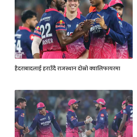
हैदराबादलाई हराउँदै राजस्थान दोस्रो क्‍वालिफायरमा