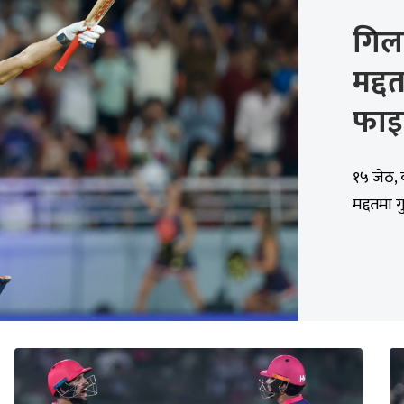
गिल
मद्
फाइ
१५ जेठ,
मद्दतमा