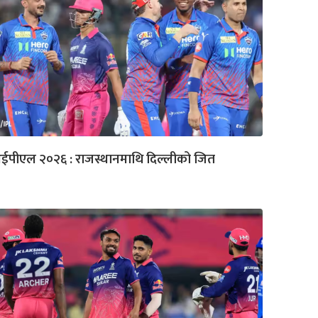
ईपीएल २०२६ : राजस्थानमाथि दिल्लीको जित