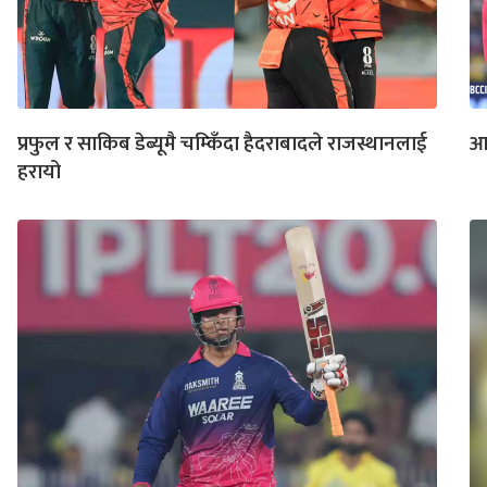
प्रफुल र साकिब डेब्यूमै चम्किँदा हैदराबादले राजस्थानलाई
आई
हरायो