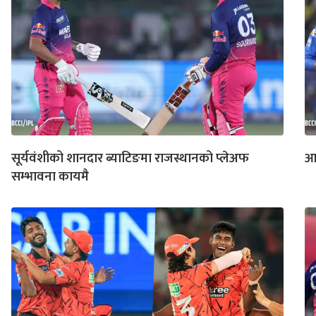
सूर्यवंशीको शानदार ब्याटिङमा राजस्थानको प्लेअफ
आ
सम्भावना कायमै