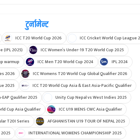
टुर्नामेन्ट
ICC T20 World Cup 2026
ICC Cricket World Cup League 2
e (IPL 2025)
ICC Women’s Under-19 T20 World Cup 2025
up warmup
ICC Men T20 World Cup 2024
IPL 2024
ies 2026
ICC Womens T20 World Cup Global Qualifier 2026
ue 2025
ICC T20 World Cup Asia & East Asia-Pacific Qualifier
-EAP Qaulifier 2025
Unity Cup Nepal vs West Indies 2025
d Cup Asia Qualifier
ICC U19 MENS CWC Asia Qualifier
ar T20I Series
AFGHANISTAN U19 TOUR OF NEPAL 2025
 2025
INTERNATIONAL WOMENS CHAMPIONSHIP 2025