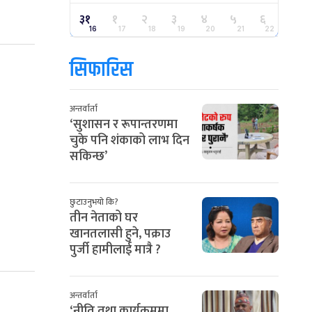
३१
१
२
३
४
५
६
16
17
18
19
20
21
22
सिफारिस
अन्तर्वार्ता
‘सुशासन र रूपान्तरणमा
चुके पनि शंकाको लाभ दिन
सकिन्छ’
छुटाउनुभयो कि?
तीन नेताको घर
खानतलासी हुने, पक्राउ
पुर्जी हामीलाई मात्रै ?
अन्तर्वार्ता
‘नीति तथा कार्यक्रममा