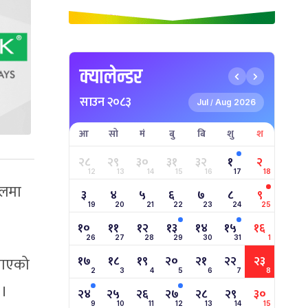
क्यालेन्डर
साउन २०८३
Jul
Aug 2026
/
आ
सो
मं
बु
बि
शु
श
२८
२९
३०
३१
३२
१
२
12
13
14
15
16
17
18
बलमा
३
४
५
६
७
८
९
19
20
21
22
23
24
25
१०
११
१२
१३
१४
१५
१६
26
27
28
29
30
31
1
१७
१८
१९
२०
२१
२२
२३
नाएको
2
3
4
5
6
7
8
 ।
२४
२५
२६
२७
२८
२९
३०
9
10
11
12
13
14
15