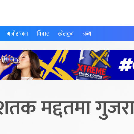
मनोरञ्जन
विचार
खेलकुद
अन्य
शतक मद्दतमा गुज