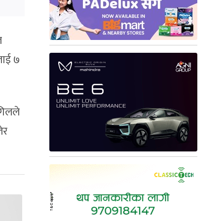
ल
लाई ७
गिलले
ेर