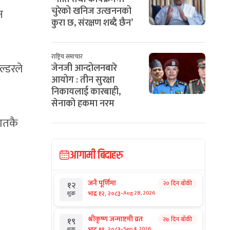
चुरेको खनिज उत्खननको
न
कुरा छ, संरक्षण शब्दै छैन’
राष्ट्रिय समाचार
ल्डरले
जेनजी आन्दोलनबारे
आयोग : तीन सुरक्षा
निकायलाई कारबाही,
सेनाको हकमा नरम
रातकै
आगामी बिदाहरु
जनै पूर्णिमा
२० दिन बाँकी
१२
-
भाद्र १२, २०८३
Aug 28, 2026
शुक्र
श्रीकृष्ण जन्माष्टमी व्रत
२७ दिन बाँकी
१९
-
भाद्र १९, २०८३
Sep 4, 2026
शुक्र