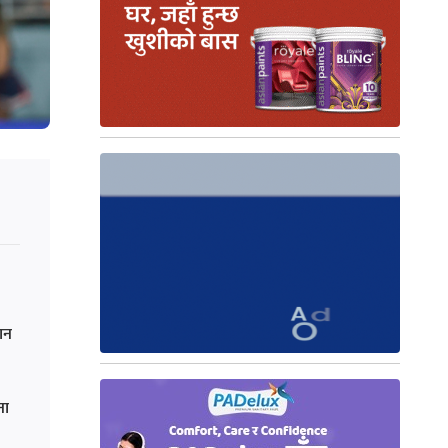
ान
ना