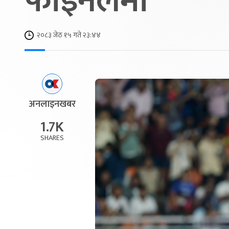
फाइनलमा
२०८३ जेठ १५ गते २३:४४
अनलाइनखबर
1.7K
SHARES