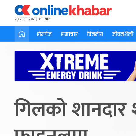
२३ साउन २०८३, शनिबार
होमपेज
समाचार
बिजनेस
जीवनशैली
गिलको शानदार 