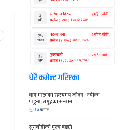
संविधान दिवस
१ महिना बाँकी
३
-
असोज ३, २०८३
Sep 19, 2026
शनि
घटस्थापना
२ महिना बाँकी
२५
-
असोज २५, २०८३
Oct 11, 2026
आइत
फूलपाती
२ महिना बाँकी
३१
-
असोज ३१ , २०८३
Oct 17, 2026
शनि
धेरै कमेन्ट गरिएका
कार्तिक सङ्क्रान्ति
२ महिना बाँकी
१
-
कार्तिक १, २०८३
Oct 18, 2026
आइत
बाम माछाको रहस्यमय जीवन : नदीका
महानवमी
२ महिना बाँकी
३
पाहुना, समुद्रका सन्तान
-
कार्तिक ३, २०८३
Oct 20, 2026
मंगल
१०
कमेन्ट
विजयादशमी
२ महिना बाँकी
४
-
कार्तिक ४, २०८३
Oct 21, 2026
बुध
सुनचाँदीको मूल्य बढ्यो