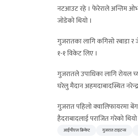
नटआउट रहे । फेरेराले अन्तिम ओभ
जोडेको थियो ।
गुजरातका लागि कगिसो रबाडा र जे
१-१ विकेट लिए ।
गुजरातले उपाधिका लागि रोयल च्य
घरेलु मैदान अहमदाबादस्थित नरेन्द्
गुजरात पहिलो क्‍वालिफायरमा बें
हैदराबादलाई पराजित गरेको थियो
आईपीएल क्रिकेट
गुजरात टाइटन्स