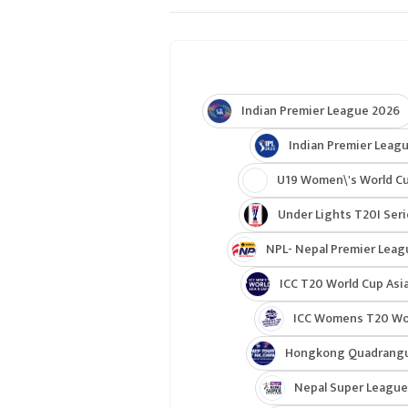
Indian Premier League 2026
Indian Premier Leagu
U19 Women\'s World C
Under Lights T20I Ser
NPL- Nepal Premier Leag
ICC T20 World Cup Asia
ICC Womens T20 Worl
Hongkong Quadrangul
Nepal Super League