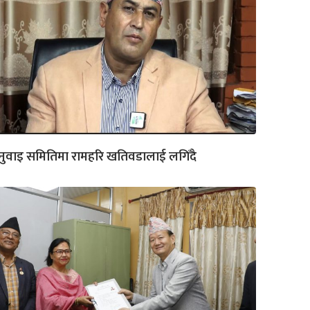
नुवाइ समितिमा रामहरि खतिवडालाई लगिँदै