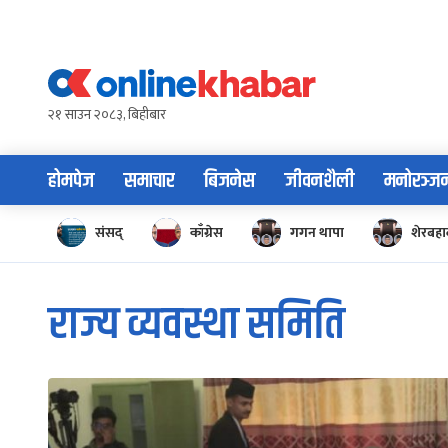
Skip
to
content
२१ साउन २०८३, बिहीबार
होमपेज
समाचार
बिजनेस
जीवनशैली
मनोरञ्ज
संसद्
काँग्रेस
गगन थापा
शेरबहाद
राज्य व्यवस्था समिति