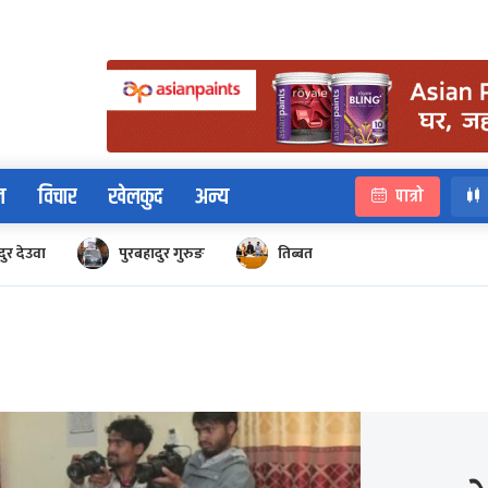
न
विचार
खेलकुद
अन्य
पात्रो
ुर देउवा
पुरबहादुर गुरुङ
तिब्बत