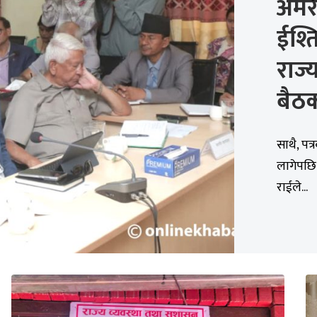
अमर
ईश्त
राज्
बैठ
साथै, पत
लागेपछि
राईले...