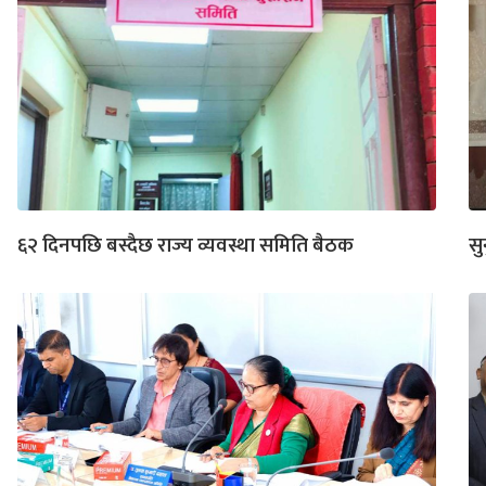
६२ दिनपछि बस्दैछ राज्य व्यवस्था समिति बैठक
सु