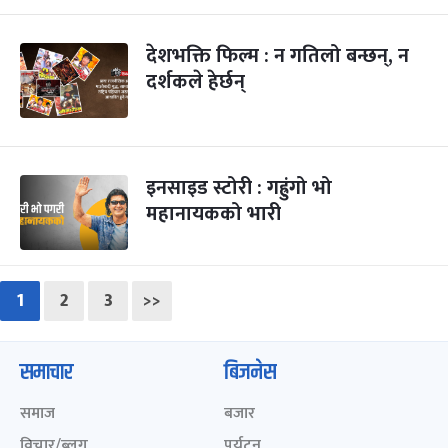
देशभक्ति फिल्म : न गतिलो बन्छन्, न
दर्शकले हेर्छन्
इनसाइड स्टोरी : गह्रुंगो भो
महानायकको भारी
1
2
3
>>
समाचार
बिजनेस
समाज
बजार
विचार/ब्लग
पर्यटन