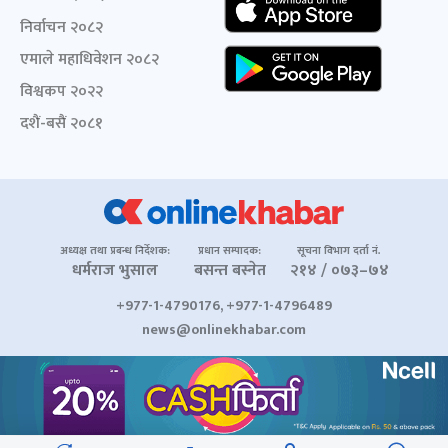
निर्वाचन २०८२
एमाले महाधिवेशन २०८२
विश्वकप २०२२
दशैं-बसैं २०८१
अध्यक्ष तथा प्रबन्ध निर्देशक:
प्रधान सम्पादक:
सूचना विभाग दर्ता नं.
धर्मराज भुसाल
बसन्त बस्नेत
२१४ / ०७३–७४
+977-1-4790176, +977-1-4796489
news@onlinekhabar.com
© २००६-२०२६ Onlinekhabar.com सर्वाधिकार सुरक्षित