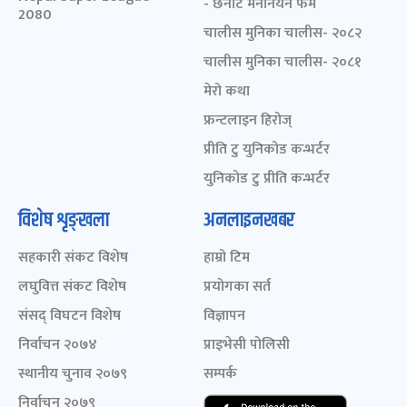
- छनोट मनोनयन फर्म
2080
चालीस मुनिका चालीस- २०८२
चालीस मुनिका चालीस- २०८१
मेरो कथा
फ्रन्टलाइन हिरोज्
प्रीति टु युनिकोड कन्भर्टर
युनिकोड टु प्रीति कन्भर्टर
विशेष शृङ्खला
अनलाइनखबर
सहकारी संकट विशेष
हाम्रो टिम
लघुवित्त संकट विशेष
प्रयोगका सर्त
संसद् विघटन विशेष
विज्ञापन
निर्वाचन २०७४
प्राइभेसी पोलिसी
स्थानीय चुनाव २०७९
सम्पर्क
निर्वाचन २०७९