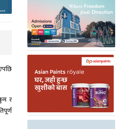
भएपछि
कुम र
िपूर्ण