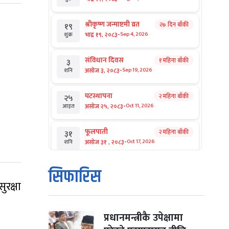
श्रीकृष्ण जन्माष्टमी व्रत
२७ दिन बाँकी
१९
-
भाद्र १९, २०८३
Sep 4, 2026
शुक्र
संविधान दिवस
१ महिना बाँकी
३
-
असोज ३, २०८३
Sep 19, 2026
शनि
घटस्थापना
२ महिना बाँकी
२५
-
असोज २५, २०८३
Oct 11, 2026
आइत
फूलपाती
२ महिना बाँकी
३१
-
असोज ३१ , २०८३
Oct 17, 2026
शनि
कार्तिक सङ्क्रान्ति
२ महिना बाँकी
१
सिफारिस
-
कार्तिक १, २०८३
Oct 18, 2026
आइत
रक्षा
महानवमी
२ महिना बाँकी
३
-
कार्तिक ३, २०८३
Oct 20, 2026
मंगल
प्रधानमन्त्रीकै उपेक्षामा