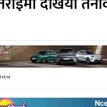
 तराईमा देखियो तनाव
े १९:५१