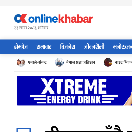
Skip
to
content
२३ साउन २०८३, शनिबार
होमपेज
समाचार
बिजनेस
जीवनशैली
मनोरञ्ज
एमाले-संकट
नेपाल प्रज्ञा प्रतिष्ठान
नाइट भिज