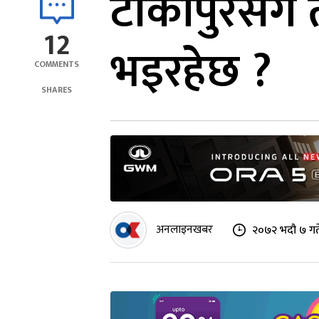
टीकापुरसँगै
12
भइरहेछ ?
COMMENTS
SHARES
अनलाइनखबर
२०७२ भदौ ७ गत