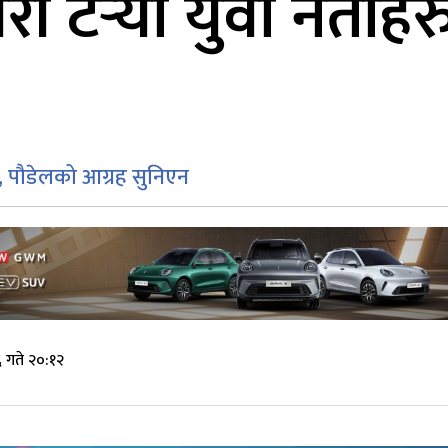
सरी टर्‍यो युवा नेत
, पौडेलको आग्रह सुनिएन
 गते २०:१२