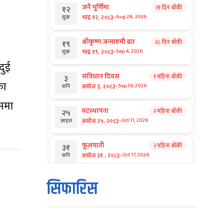
जनै पूर्णिमा
२१ दिन बाँकी
१२
।
-
भाद्र १२, २०८३
Aug 28, 2026
शुक्र
श्रीकृष्ण जन्माष्टमी व्रत
२८ दिन बाँकी
१९
-
भाद्र १९, २०८३
Sep 4, 2026
शुक्र
दुई
संविधान दिवस
१ महिना बाँकी
३
का
-
असोज ३, २०८३
Sep 19, 2026
शनि
यसमा
घटस्थापना
२ महिना बाँकी
२५
-
असोज २५, २०८३
Oct 11, 2026
आइत
फूलपाती
२ महिना बाँकी
३१
-
असोज ३१ , २०८३
Oct 17, 2026
शनि
कार्तिक सङ्क्रान्ति
२ महिना बाँकी
१
सिफारिस
-
कार्तिक १, २०८३
Oct 18, 2026
आइत
महानवमी
२ महिना बाँकी
३