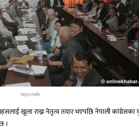
फाइल तस्वीर
हसलाई खुला राख्न नेतृत्व तयार भएपछि नेपाली कांग्रेसका य
 छ ।