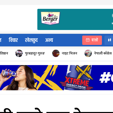
न
विचार
खेलकुद
अन्य
पात्रो
रतिष्ठान
पुरबहादुर गुरुङ
नाइट भिजन
नेपाली काँग्रेस