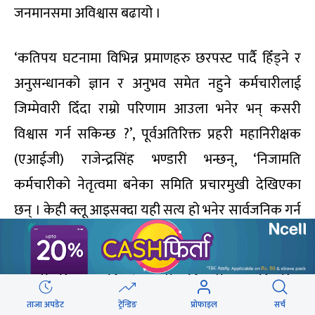
जनमानसमा अविश्वास बढायो ।
‘कतिपय घटनामा विभिन्न प्रमाणहरु छरपस्ट पार्दै हिँड्ने र
अनुसन्धानको ज्ञान र अनुभव समेत नहुने कर्मचारीलाई
जिम्मेवारी दिँदा राम्रो परिणाम आउला भनेर भन् कसरी
विश्वास गर्न सकिन्छ ?’, पूर्वअतिरिक्त प्रहरी महानिरीक्षक
(एआईजी) राजेन्द्रसिंह भण्डारी भन्छन्, ‘निजामति
कर्मचारीको नेतृत्वमा बनेका समिति प्रचारमुखी देखिएका
छन् । केही क्लू आइसक्दा यही सत्य हो भनेर सार्वजनिक गर्न
हतार गरिएको पनि देखिएकै हो ।’
भण्डारीसहितका अधिकांश प्रहरी अधिकारी यस्ता विवादित
र जटिल विषयको जिम्मेवारी प्रहरीभित्रकै विश्वासिला
ताजा अपडेट
ट्रेन्डिङ
प्रोफाइल
सर्च