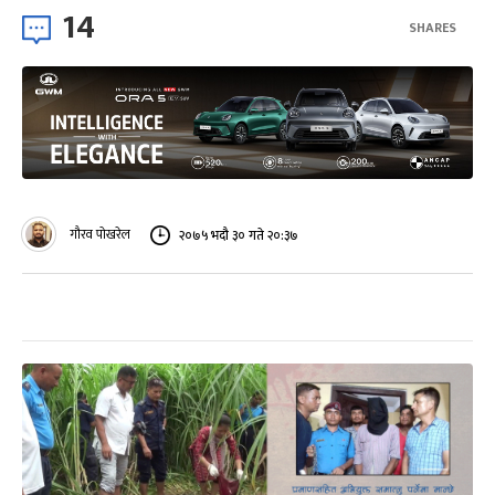
14
SHARES
गौरव पोखरेल
२०७५ भदौ ३० गते २०:३७