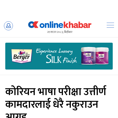
Skip
to
२१ साउन २०८३, बिहीबार
content
कोरियन भाषा परीक्षा उत्तीर्ण
कामदारलाई धेरै नकुराउन
आग्रह