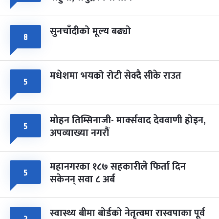
-
चैत्र ८, २०८३
सोम
सुनचाँदीको मूल्य बढ्यो
८
मधेशमा भयको रोटी सेक्दै सीके राउत
५
मोहन तिम्सिनाजी- मार्क्सवाद देववाणी होइन,
५
अपव्याख्या नगरौं
महानगरका १८७ सहकारीले फिर्ता दिन
५
सकेनन् सवा ८ अर्ब
स्वास्थ्य बीमा बोर्डको नेतृत्वमा रास्वपाका पूर्व