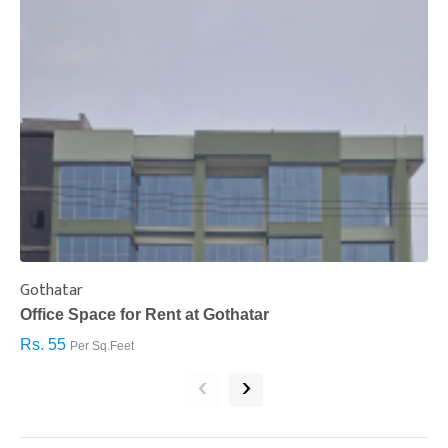
Gothatar
S
Office Space for Rent at Gothatar
H
Rs. 55
R
Per Sq.Feet
‹
›