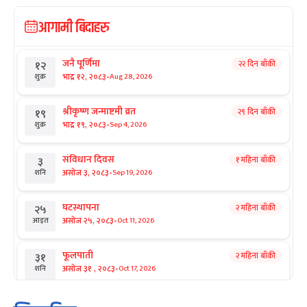
आगामी बिदाहरु
जनै पूर्णिमा
२२ दिन बाँकी
१२
-
भाद्र १२, २०८३
Aug 28, 2026
शुक्र
श्रीकृष्ण जन्माष्टमी व्रत
२९ दिन बाँकी
१९
-
भाद्र १९, २०८३
Sep 4, 2026
शुक्र
संविधान दिवस
१ महिना बाँकी
३
-
असोज ३, २०८३
Sep 19, 2026
शनि
घटस्थापना
२ महिना बाँकी
२५
-
असोज २५, २०८३
Oct 11, 2026
आइत
फूलपाती
२ महिना बाँकी
३१
-
असोज ३१ , २०८३
Oct 17, 2026
शनि
कार्तिक सङ्क्रान्ति
२ महिना बाँकी
१