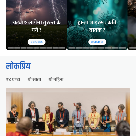
चट्याङ लागेमा तुरुन्त के
हान्ता भाइरस : कति
गर्ने ?
घातक ?
9
STORIES
8
STORIES
लोकप्रिय
२४ घण्टा
यो साता
यो महिना