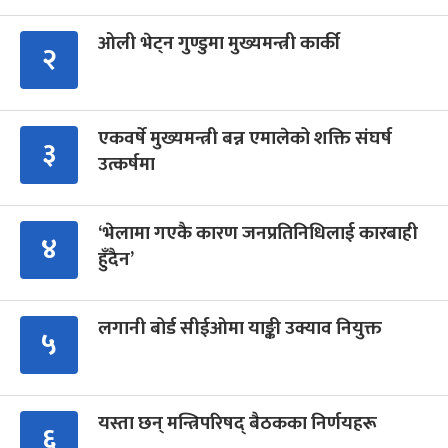
ओली भेट्न गुण्डुमा मुख्यमन्त्री कार्की
२
एकवर्षे मुख्यमन्त्री बन्न एमालेको शक्ति संघर्ष
३
उत्कर्षमा
‘भेलामा गएकै कारण जनप्रतिनिधिलाई कारबाही
४
हुँदैन’
लगानी बोर्ड सीईओमा याङ्की उक्याव नियुक्त
५
यस्ता छन् मन्त्रिपरिषद् बैठकका निर्णयहरू
६