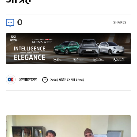
0
SHARES
अनलाइनखबर
२०७६ मंसिर १२ गते १८:०६