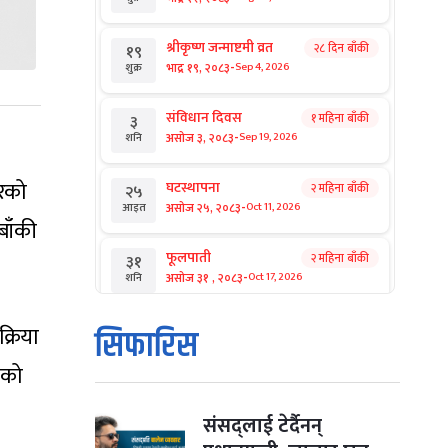
श्रीकृष्ण जन्माष्टमी व्रत
२८ दिन बाँकी
१९
-
भाद्र १९, २०८३
Sep 4, 2026
शुक्र
संविधान दिवस
१ महिना बाँकी
३
-
असोज ३, २०८३
Sep 19, 2026
शनि
तरको
घटस्थापना
२ महिना बाँकी
२५
-
असोज २५, २०८३
Oct 11, 2026
आइत
बाँकी
फूलपाती
२ महिना बाँकी
३१
-
असोज ३१ , २०८३
Oct 17, 2026
शनि
कार्तिक सङ्क्रान्ति
२ महिना बाँकी
क्रिया
१
सिफारिस
-
कार्तिक १, २०८३
Oct 18, 2026
आइत
ेको
महानवमी
२ महिना बाँकी
३
-
कार्तिक ३, २०८३
Oct 20, 2026
मंगल
संसद्लाई टेर्दैनन्