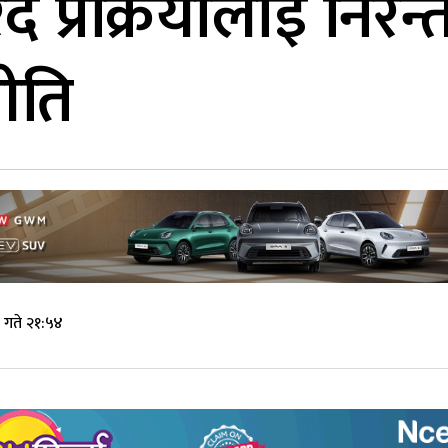
 प्रक्रियालाई निरन्
नीति
गते २१:५४