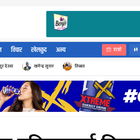
न
विचार
खेलकुद
अन्य
पात्रो
ुर देउवा
खगेन्द्र सुनार
तिब्बत