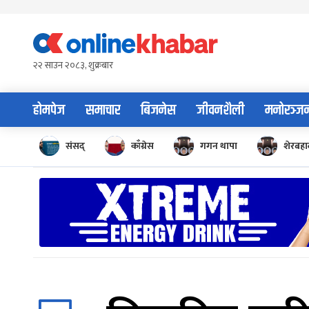
Skip
to
content
२२ साउन २०८३, शुक्रबार
होमपेज
समाचार
बिजनेस
जीवनशैली
मनोरञ्ज
संसद्
काँग्रेस
गगन थापा
शेरबहाद