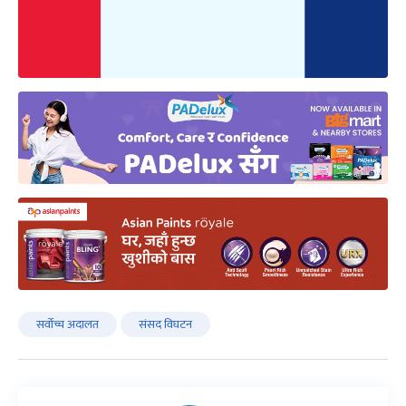
सर्वोच्च अदालत
संसद विघटन