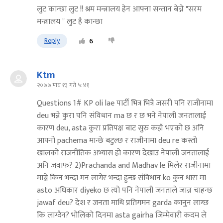
लुट कान्छा लुट !! श्रम मन्त्रालय हेन आफ्ना सन्तान बेच्ने "सरम
मन्त्रालय " लुट है कान्छा
Reply
6
Ktm
२०७७ माघ १३ गते ५:४१
Questions 1# KP oli lae पार्टी भित्र भित्रै जसरी पनि राजीनामा
deu भन्ने कुरा पनि संविधान ma छ र छ भने नेपाली जनतालाई
कारण deu, asta कुरा प्रतिपक्ष बाट सुरु कहाँ भएको छ अनि
आफ्नो pachema मान्छे बटुल्छ र राजीनामा deu re कस्तो
खालको राजनीतिक अभ्यास हो कारण देखाउ नेपाली जनतालाई
अनि जवाफ? 2)Prachanda and Madhav le मिलेर राजीनामा
माग्ने किन भन्दा मन लागेर भन्दा हुन्छ संविधान ko कुन धारा मा
asto अधिकार diyeko छ त्यो पनि नेपाली जनताले जान्न चाहन्छ
jawaf deu? देश र जनता माथि प्रतिगमन garda कानुन लाग्छ
कि लाग्दैन? भोलिको दिनमा asta gairha जिम्मेवारी कदम ले