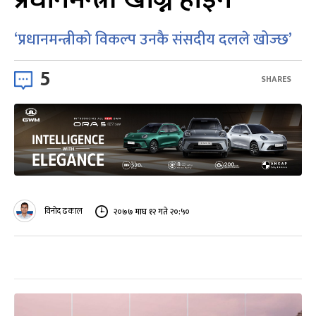
‘प्रधानमन्त्रीको विकल्प उनकै संसदीय दलले खोज्छ’
5
SHARES
विनोद ढकाल
२०७७ माघ १२ गते २०:५०