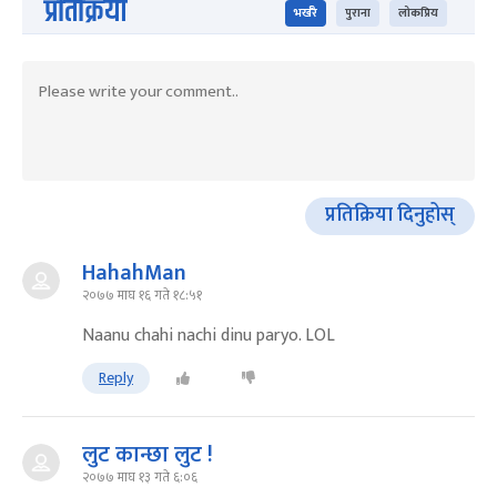
प्रतिक्रिया
भर्खरै
पुराना
लोकप्रिय
प्रतिक्रिया दिनुहोस्
HahahMan
२०७७ माघ १६ गते १८:५१
Naanu chahi nachi dinu paryo. LOL
Reply
लुट कान्छा लुट !
२०७७ माघ १३ गते ६:०६