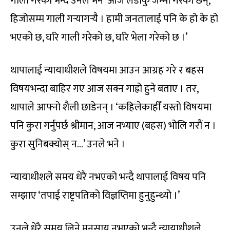
गाली गरेको भन्दै उनले भने ‘आज लडाकु जम्मा गरेका छन्,
हिजोसम्म गाली गर्‍यागर्‍यै । हामी जनतालाई पनि के हो के हो
भएको छ, घरि गाली गरेको छ, घरि भेला गरेको छ ।’
थापालाई न्यायाधीशले विषयमा आउन आग्रह गरे र बहस
विषयभन्दा बाहिर गए आज सक्न गाह्रो हुने बताए । तर,
थापाले आफ्नो शैली छाडेनन् । ‘कहिलेकाहीँ यस्तो विषयमा
पनि कुरा गर्नुपर्छ श्रीमान, आज नभ्याए (बहस) भोलि गरौं न ।
कुरा सुनिबक्योस् न…’ उनले भने ।
न्यायाधीशले समय धेरै नभएको भन्दै थापालाई विषय पनि
सम्झाए ‘तपाई राष्ट्रपतिको विज्ञप्तिमा हुनुहुन्थ्यो ।’
उनले धेरै समय लिने मनसाय नभएको भन्दै न्यायाधीशले