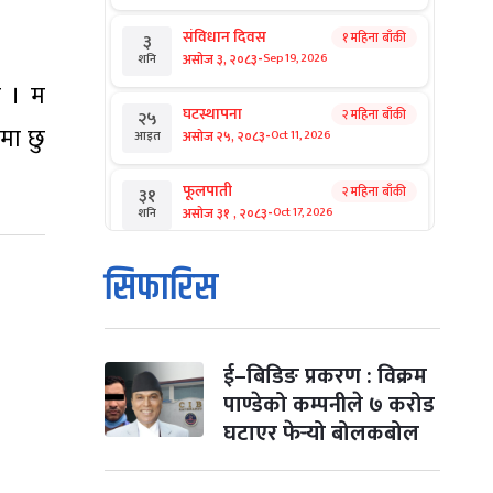
संविधान दिवस
१ महिना बाँकी
३
-
असोज ३, २०८३
Sep 19, 2026
शनि
ो । म
घटस्थापना
२ महिना बाँकी
२५
यमा छु
-
असोज २५, २०८३
Oct 11, 2026
आइत
फूलपाती
२ महिना बाँकी
३१
-
असोज ३१ , २०८३
Oct 17, 2026
शनि
कार्तिक सङ्क्रान्ति
२ महिना बाँकी
१
सिफारिस
-
कार्तिक १, २०८३
Oct 18, 2026
आइत
महानवमी
२ महिना बाँकी
३
-
कार्तिक ३, २०८३
Oct 20, 2026
मंगल
ई–बिडिङ प्रकरण : विक्रम
पाण्डेको कम्पनीले ७ करोड
विजयादशमी
२ महिना बाँकी
४
घटाएर फेर्‍यो बोलकबोल
-
कार्तिक ४, २०८३
Oct 21, 2026
बुध