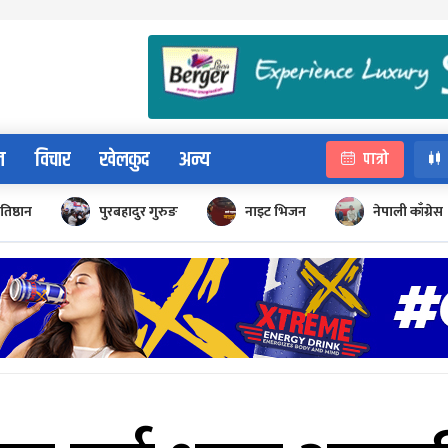
न
विचार
खेलकुद
अन्य
पात्रो
रतिष्ठान
पुरबहादुर गुरुङ
नाइट भिजन
नेपाली काँग्रेस