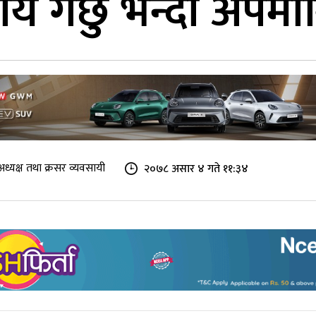
य गर्छु भन्दा अपमानि
ध्यक्ष तथा क्रसर व्यवसायी
२०७८ असार ४ गते ११:३४