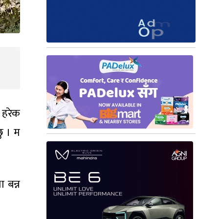
 हरेक
ु । म
ा बन्न