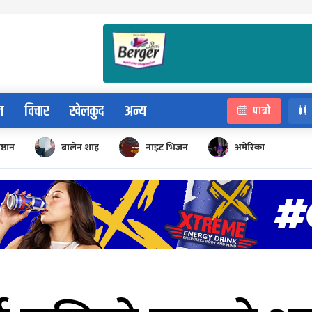
न
विचार
खेलकुद
अन्य
पात्रो
िष्ठान
बालेन शाह
नाइट भिजन
अमेरिका