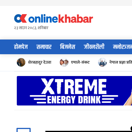
Skip
to
content
२३ साउन २०८३, शनिबार
होमपेज
समाचार
बिजनेस
जीवनशैली
मनोरञ्ज
शेरबहादुर देउवा
एमाले-संकट
नेपाल प्रज्ञा प्रत