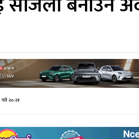
ई सजिलो बनाउने अद
गते २०:२१