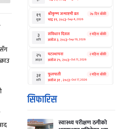
श्रीकृष्ण जन्माष्टमी व्रत
२७ दिन बाँकी
१९
-
भाद्र १९, २०८३
Sep 4, 2026
शुक्र
ि
संविधान दिवस
१ महिना बाँकी
३
-
असोज ३, २०८३
Sep 19, 2026
शनि
सँग
घटस्थापना
२ महिना बाँकी
२५
्राउ
-
असोज २५, २०८३
Oct 11, 2026
आइत
फूलपाती
२ महिना बाँकी
३१
-
असोज ३१ , २०८३
Oct 17, 2026
शनि
ी
कार्तिक सङ्क्रान्ति
२ महिना बाँकी
१
सिफारिस
-
कार्तिक १, २०८३
Oct 18, 2026
आइत
ी
महानवमी
२ महिना बाँकी
३
-
कार्तिक ३, २०८३
Oct 20, 2026
मंगल
स्वास्थ्य परीक्षण ठगीको
वाद