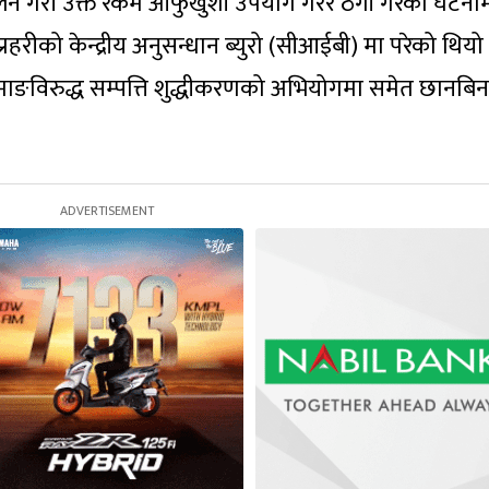
 गरी उक्त रकम आफुखुशी उपयोग गरेर ठगी गरेको घटना
रहरीको केन्द्रीय अनुसन्धान ब्युरो (सीआईबी) मा परेको थियो
माङविरुद्ध सम्पत्ति शुद्धीकरणको अभियोगमा समेत छानबिन