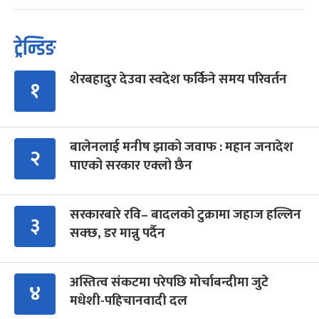
ट्रेन्डिङ
शेरबहादुर देउवा स्वदेश फर्किने समय परिवर्तन
१
बालेनलाई मनीष झाको जवाफ : महान जनादेश
२
पाएको सरकार एक्लो छैन
सरकारबारे रवि– बादलको टुक्रामा जहाज हल्लिन
३
सक्छ, डर मान्नु पर्दैन
अस्तित्व संकटमा परेपछि मोर्चाबन्दीमा जुटे
४
मधेशी-पहिचानवादी दल