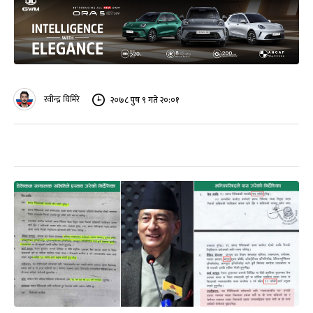
रवीन्द्र घिमिरे
२०७८ पुष ९ गते २०:०१