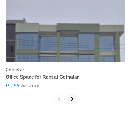
Gothatar
S
Office Space for Rent at Gothatar
H
Rs. 55
R
Per Sq.Feet
‹
›