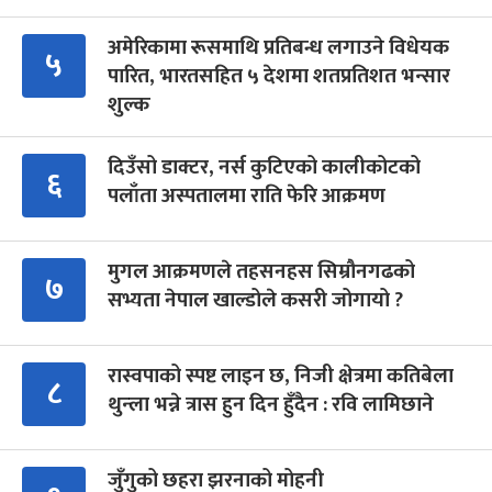
अमेरिकामा रूसमाथि प्रतिबन्ध लगाउने विधेयक
५
पारित, भारतसहित ५ देशमा शतप्रतिशत भन्सार
शुल्क
दिउँसो डाक्टर, नर्स कुटिएको कालीकोटको
६
पलाँता अस्पतालमा राति फेरि आक्रमण
मुगल आक्रमणले तहसनहस सिम्रौनगढको
७
सभ्यता नेपाल खाल्डोले कसरी जोगायो ?
रास्वपाको स्पष्ट लाइन छ, निजी क्षेत्रमा कतिबेला
८
थुन्ला भन्ने त्रास हुन दिन हुँदैन : रवि लामिछाने
जुँगुको छहरा झरनाको मोहनी