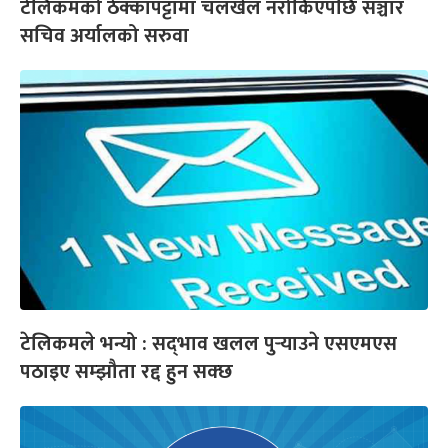
टेलिकमको ठेक्कापट्टामा चलखेल नरोकिएपछि सञ्चार
सचिव अर्यालको सरुवा
टेलिकमले भन्यो : सद्‍भाव खलल पुर्‍याउने एसएमएस
पठाइए सम्झौता रद्द हुन सक्छ