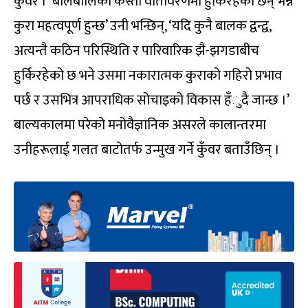
कुँवर । ‘बालबालिका कस्तो वातावरणमा हुर्किरहेका छन् भन्ने
कुरा महत्वपूर्ण हुन्छ’ उनी भन्छिन्, ‘यदि कुनै बालक द्वन्द्व,
अत्यन्तै कठिन परिस्थिति र पारिवारिक झै-झगडाबीच
हुर्किरहेको छ भने उसमा नकारात्मक कुराको गहिरो प्रभाव
पर्छ र उसभित्र आपराधिक सोचाइको विकास हँुदै जान्छ ।’
बाल्यकालमा परेको मनोवैज्ञानिक असरले कालान्तरमा
उनीहरूलाई गलत बाटोतर्फ उन्मुख गर्ने कुँवर बताउँछिन् ।