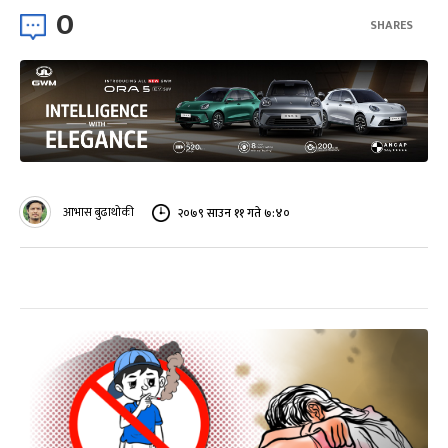
0
SHARES
आभास बुढाथोकी
२०७९ साउन ११ गते ७:४०