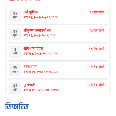
जनै पूर्णिमा
२१ दिन बाँकी
१२
-
भाद्र १२, २०८३
Aug 28, 2026
शुक्र
श्रीकृष्ण जन्माष्टमी व्रत
२८ दिन बाँकी
१९
-
भाद्र १९, २०८३
Sep 4, 2026
शुक्र
संविधान दिवस
१ महिना बाँकी
३
-
असोज ३, २०८३
Sep 19, 2026
शनि
घटस्थापना
२ महिना बाँकी
२५
-
असोज २५, २०८३
Oct 11, 2026
आइत
फूलपाती
२ महिना बाँकी
३१
-
असोज ३१ , २०८३
Oct 17, 2026
शनि
कार्तिक सङ्क्रान्ति
२ महिना बाँकी
१
सिफारिस
-
कार्तिक १, २०८३
Oct 18, 2026
आइत