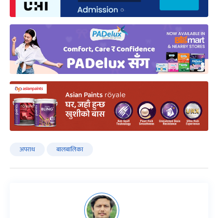
अपराध
बालबालिका