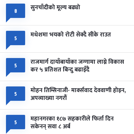
सुनचाँदीको मूल्य बढ्यो
८
मधेशमा भयको रोटी सेक्दै सीके राउत
५
राजमार्ग दायाँबायाँका जग्गामा लाग्ने विकास
५
कर ५ प्रतिशत बिन्दु बढाइँदै
मोहन तिम्सिनाजी- मार्क्सवाद देववाणी होइन,
५
अपव्याख्या नगरौं
महानगरका १८७ सहकारीले फिर्ता दिन
५
सकेनन् सवा ८ अर्ब