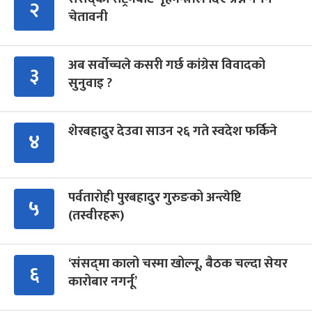
२
चेतावनी
अब सर्वोच्चले कसरी गर्छ कांग्रेस विवादको
३
सुनुवाइ ?
शेरबहादुर देउवा साउन २६ गते स्वदेश फर्किने
४
पर्वतारोही पुरबहादुर गुरुङको अन्त्येष्टि
५
(तस्वीरहरू)
‘संसद्‍मा कालो चस्मा खोल्नू, बैठक चल्दा सेयर
६
कारोबार नगर्नू’