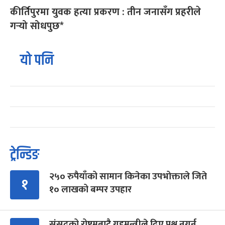
कीर्तिपुरमा युवक हत्या प्रकरण : तीन जनासँग प्रहरीले
गर्‍यो सोधपुछ*
यो पनि
ट्रेन्डिङ
२५० रुपैयाँको सामान किनेका उपभोक्ताले जिते
१
१० लाखको बम्पर उपहार
संसद्को रोष्ट्रमबाटै गृहमन्त्रीले दिए प्रश्न नगर्न