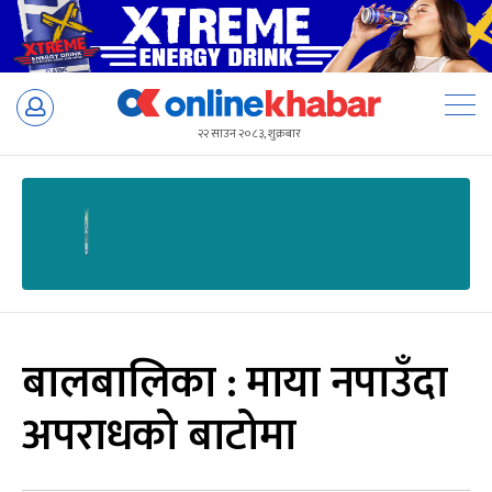
Skip
to
२२ साउन २०८३, शुक्रबार
content
बालबालिका : माया नपाउँदा
अपराधको बाटोमा