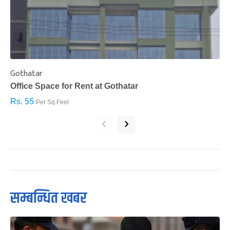
Gothatar
S
Office Space for Rent at Gothatar
H
Rs. 55
R
Per Sq.Feet
‹
›
सम्बन्धित खबर