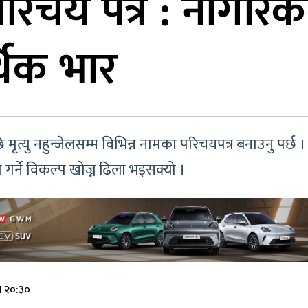
रिचय पत्र : नागरिक
थिक भार
त्यु नहुन्जेलसम्म विभिन्न नामका परिचयपत्र बनाउनु पर्छ ।
ोग गर्ने विकल्प खोज्न ढिला भइसक्यो ।
े २०:३०