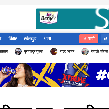
न
विचार
खेलकुद
अन्य
पात्रो
रतिष्ठान
पुरबहादुर गुरुङ
नाइट भिजन
नेपाली काँग्रेस