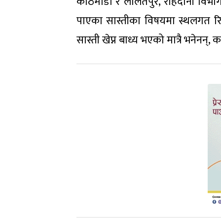
काठमाडौं र ललितपुर, राहदानी विभा
पाएका सास्तीका विषयमा स्थलगत रिप
सास्ती खेप्न बाध्य भएको मात्रै भनेनन