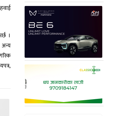
 हवाई
र्छ ।
 अन्य
ागरिक
पत्र,