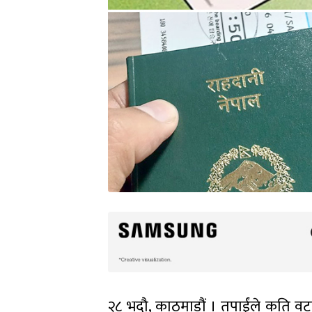
२८ भदौ, काठमाडौं । तपाईंले कति वटास