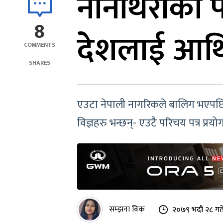
नानाथरीका प
8
देशलाई आर्
COMMENTS
SHARES
एउटा नेपाली नागरिकले बालिग भएपछि मृ
विज्ञहरु भन्छन्- एउटै परिचय पत्र प्रय
सम्झना विक
२०७९ भदौ २८ गत