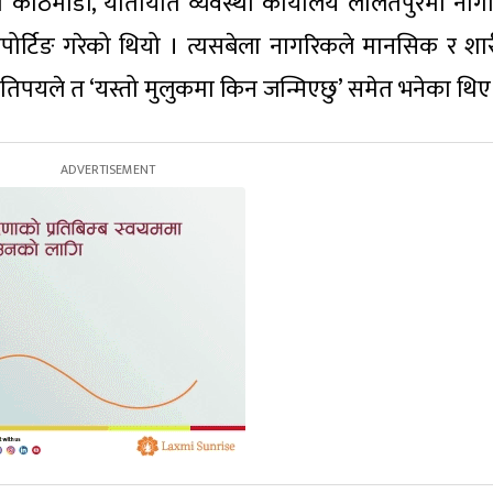
ग काठमाडौं, यातायात व्यवस्था कार्यालय ललितपुरमा नाग
ोर्टिङ गरेको थियो । त्यसबेला नागरिकले मानसिक र शा
्, कतिपयले त ‘यस्तो मुलुकमा किन जन्मिएछु’ समेत भनेका थिए