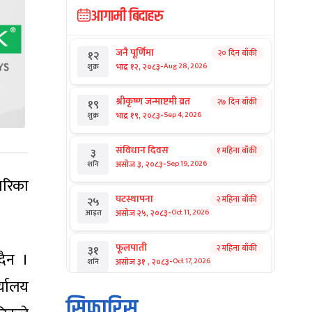
आगामी बिदाहरु
जनै पूर्णिमा
२० दिन बाँकी
१२
-
भाद्र १२, २०८३
Aug 28, 2026
शुक्र
श्रीकृष्ण जन्माष्टमी व्रत
२७ दिन बाँकी
१९
-
भाद्र १९, २०८३
Sep 4, 2026
शुक्र
संविधान दिवस
१ महिना बाँकी
३
-
असोज ३, २०८३
Sep 19, 2026
शनि
थरिका
घटस्थापना
२ महिना बाँकी
२५
-
असोज २५, २०८३
Oct 11, 2026
आइत
फूलपाती
२ महिना बाँकी
३१
दैन ।
-
असोज ३१ , २०८३
Oct 17, 2026
शनि
्यालय
कार्तिक सङ्क्रान्ति
२ महिना बाँकी
१
सिफारिस
-
कार्तिक १, २०८३
Oct 18, 2026
आइत