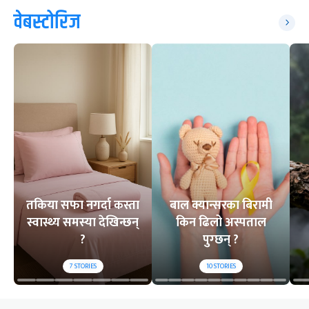
वेबस्टोरिज
तकिया सफा नगर्दा कस्ता
बाल क्यान्सरका बिरामी
स्वास्थ्य समस्या देखिन्छन्
किन ढिलो अस्पताल
?
पुग्छन् ?
7
STORIES
10
STORIES