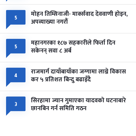
मोहन तिम्सिनाजी- मार्क्सवाद देववाणी होइन,
५
अपव्याख्या नगरौं
महानगरका १८७ सहकारीले फिर्ता दिन
५
सकेनन् सवा ८ अर्ब
राजमार्ग दायाँबायाँका जग्गामा लाग्ने विकास
४
कर ५ प्रतिशत बिन्दु बढाइँदै
सिरहामा ज्यान गुमाएका यादवको घटनाबारे
३
छानबिन गर्न समिति गठन