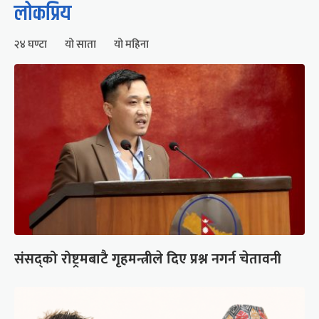
लोकप्रिय
२४ घण्टा
यो साता
यो महिना
संसद्को रोष्ट्रमबाटै गृहमन्त्रीले दिए प्रश्न नगर्न चेतावनी