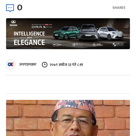
0
SHARES
अनलाइनखबर
२०७९ असोज २३ गते ८:११