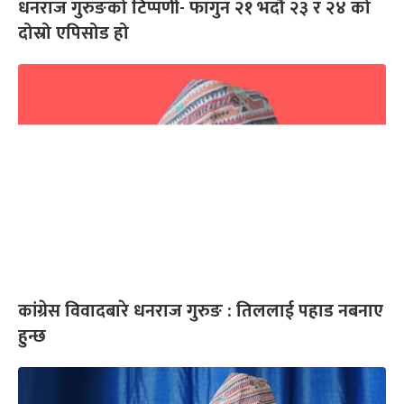
धनराज गुरुङको टिप्पणी- फागुन २१ भदौ २३ र २४ को
दोस्रो एपिसोड हो
कांग्रेस विवादबारे धनराज गुरुङ : तिललाई पहाड नबनाए
हुन्छ