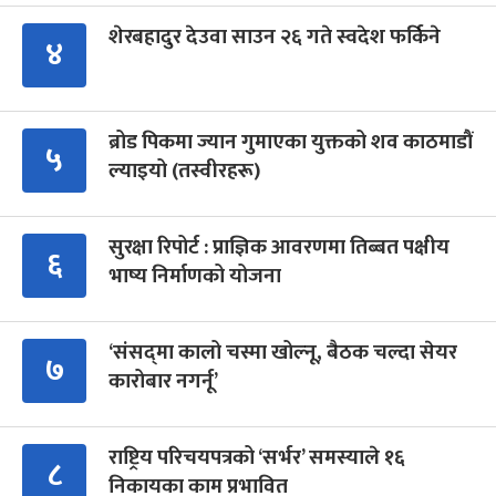
शेरबहादुर देउवा साउन २६ गते स्वदेश फर्किने
४
ब्रोड पिकमा ज्यान गुमाएका युक्तको शव काठमाडौं
५
ल्याइयो (तस्वीरहरू)
सुरक्षा रिपोर्ट : प्राज्ञिक आवरणमा तिब्बत पक्षीय
६
भाष्य निर्माणको योजना
‘संसद्‍मा कालो चस्मा खोल्नू, बैठक चल्दा सेयर
७
कारोबार नगर्नू’
राष्ट्रिय परिचयपत्रको ‘सर्भर’ समस्याले १६
८
निकायका काम प्रभावित