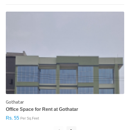
Gothatar
S
Office Space for Rent at Gothatar
H
Rs. 55
R
Per Sq.Feet