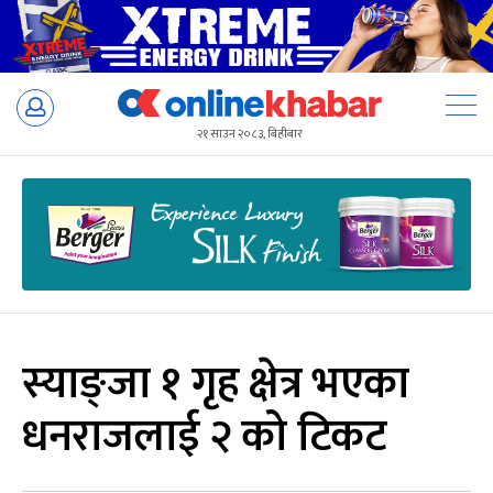
Skip
to
२१ साउन २०८३, बिहीबार
content
स्याङ्जा १ गृह क्षेत्र भएका
धनराजलाई २ को टिकट