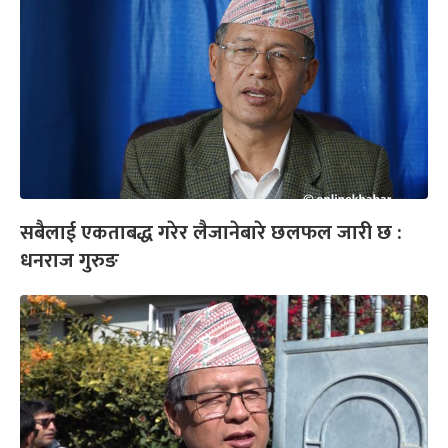
सबैलाई एकताबद्ध गरेर लैजानेबारे छलफल जारी छ :
धनराज गुरुङ