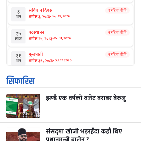
संविधान दिवस
१ महिना बाँकी
३
-
असोज ३, २०८३
Sep 19, 2026
शनि
घटस्थापना
२ महिना बाँकी
२५
-
असोज २५, २०८३
Oct 11, 2026
आइत
फूलपाती
२ महिना बाँकी
३१
-
असोज ३१ , २०८३
Oct 17, 2026
शनि
कार्तिक सङ्क्रान्ति
२ महिना बाँकी
१
सिफारिस
-
कार्तिक १, २०८३
Oct 18, 2026
आइत
झण्डै एक वर्षको बजेट बराबर बेरुजु
महानवमी
२ महिना बाँकी
३
-
कार्तिक ३, २०८३
Oct 20, 2026
मंगल
विजयादशमी
२ महिना बाँकी
४
-
कार्तिक ४, २०८३
Oct 21, 2026
बुध
संसद्‌मा खोजी भइरहँदा कहाँ थिए
प्रधानमन्त्री बालेन ?