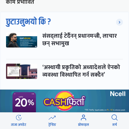
काम प्रभावित
छुटाउनुभयो कि ?
संसद्लाई टेर्दैनन् प्रधानमन्त्री, लाचार
छन् सभामुख
‘अस्थायी प्रकृतिको अध्यादेशले ऐनको
व्यवस्था विस्थापित गर्न सक्दैन’
सरकार-प्रसाईं लुकामारी : छिनमै
पक्राउ, तुरुन्तै रिहा
ताजा अपडेट
ट्रेन्डिङ
प्रोफाइल
सर्च