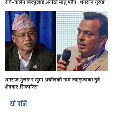
रवि–बालेन मिल्नुलाई अनौठो मान्नु पर्दैन : धनराज गुरुङ
धनराज गुरुङ र खुमा अर्यालको नाम स्याङ्जाका दुवै
क्षेत्रबाट सिफारिस
यो पनि