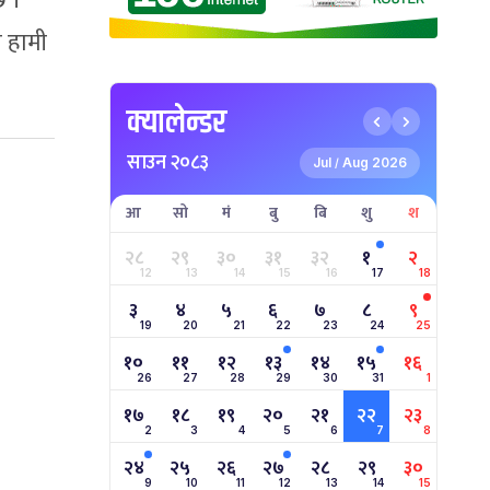
छ ।
ा हामी
क्यालेन्डर
साउन २०८३
Jul
Aug 2026
/
आ
सो
मं
बु
बि
शु
श
२८
२९
३०
३१
३२
१
२
12
13
14
15
16
17
18
३
४
५
६
७
८
९
19
20
21
22
23
24
25
१०
११
१२
१३
१४
१५
१६
26
27
28
29
30
31
1
१७
१८
१९
२०
२१
२२
२३
2
3
4
5
6
7
8
२४
२५
२६
२७
२८
२९
३०
9
10
11
12
13
14
15