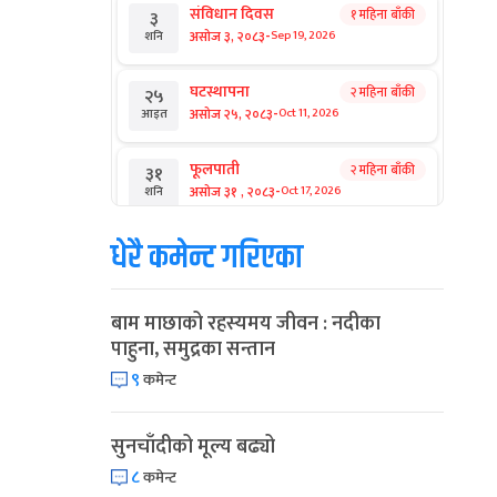
संविधान दिवस
१ महिना बाँकी
३
-
असोज ३, २०८३
Sep 19, 2026
शनि
घटस्थापना
२ महिना बाँकी
२५
-
असोज २५, २०८३
Oct 11, 2026
आइत
फूलपाती
२ महिना बाँकी
३१
-
असोज ३१ , २०८३
Oct 17, 2026
शनि
धेरै कमेन्ट गरिएका
कार्तिक सङ्क्रान्ति
२ महिना बाँकी
१
-
कार्तिक १, २०८३
Oct 18, 2026
आइत
बाम माछाको रहस्यमय जीवन : नदीका
महानवमी
२ महिना बाँकी
३
पाहुना, समुद्रका सन्तान
-
कार्तिक ३, २०८३
Oct 20, 2026
मंगल
९
कमेन्ट
विजयादशमी
२ महिना बाँकी
४
-
कार्तिक ४, २०८३
Oct 21, 2026
बुध
सुनचाँदीको मूल्य बढ्यो
८
कमेन्ट
पापा‌ङ्कुशा एकादशी व्रत
२ महिना बाँकी
५