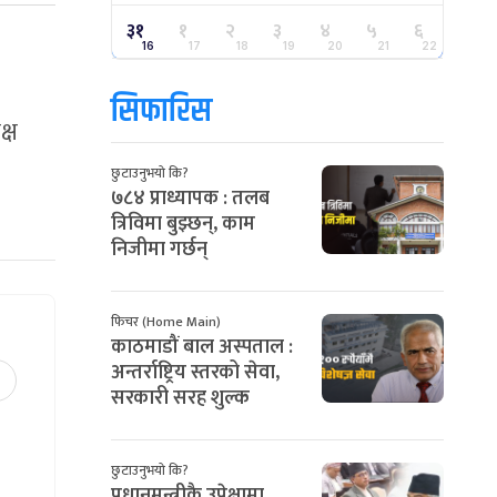
३१
१
२
३
४
५
६
16
17
18
19
20
21
22
सिफारिस
्ष
छुटाउनुभयो कि?
७८४ प्राध्यापक : तलब
त्रिविमा बुझ्छन्, काम
निजीमा गर्छन्
फिचर (Home Main)
काठमाडौं बाल अस्पताल :
अन्तर्राष्ट्रिय स्तरको सेवा,
सरकारी सरह शुल्क
छुटाउनुभयो कि?
प्रधानमन्त्रीकै उपेक्षामा