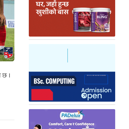
ो छ ।