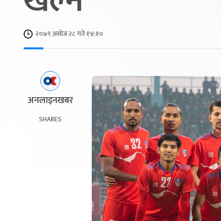
खेल्ने
२०७९ असोज २८ गते १४:१०
अनलाइनखबर
SHARES