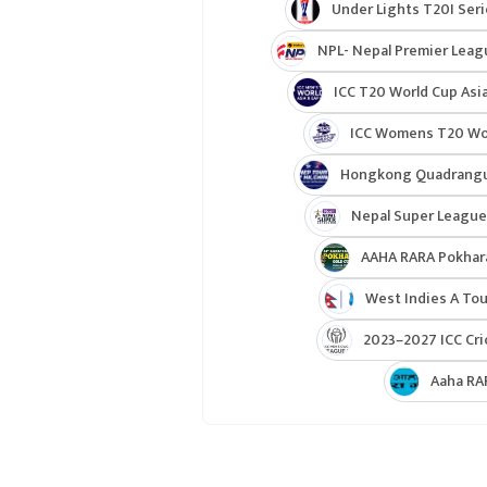
Under Lights T20I Ser
NPL- Nepal Premier Leag
ICC T20 World Cup Asia
ICC Womens T20 Worl
Hongkong Quadrangul
Nepal Super League
AAHA RARA Pokhar
West Indies A Tou
2023–2027 ICC Cri
Aaha RA