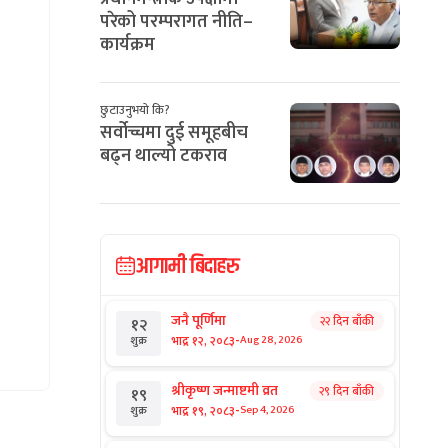
परेको परम्परागत नीति–
कार्यक्रम
छुटाउनुभयो कि?
सर्वोच्चमा दुई समूहबीच
बढ्न थाल्यो टकराव
आगामी बिदाहरु
जनै पूर्णिमा
२२ दिन बाँकी
१२
-
भाद्र १२, २०८३
Aug 28, 2026
शुक्र
श्रीकृष्ण जन्माष्टमी व्रत
२९ दिन बाँकी
१९
-
भाद्र १९, २०८३
Sep 4, 2026
शुक्र