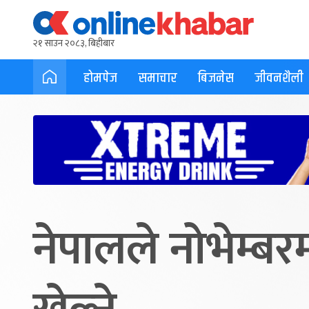
२१ साउन २०८३, बिहीबार
होमपेज
समाचार
बिजनेस
जीवनशैली
नेपालले नोभेम्बरम