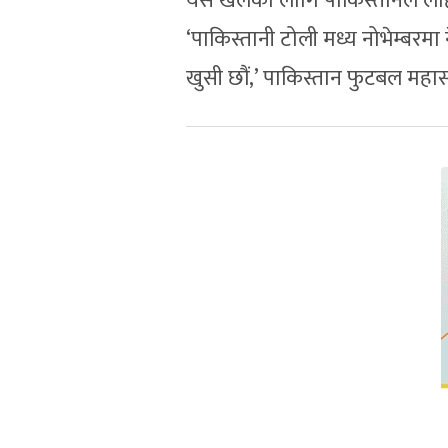
यस खेलका लागि पाकिस्तानले लाहो
‘पाकिस्तानी टोली मध्य नोभेम्बरमा 
खुसी छौं,’ पाकिस्तान फुटबल मह