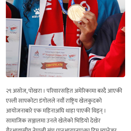
२९ असोज, पोखरा । परिवारसहित अमेरिकामा बस्दै आएकी
एस्ली सापकोटा डंगोलले नवौं राष्ट्रिय खेलकुदको
आयोजनाबारे एक महिनाअघि थाहा पाएकी थिइन् ।
सामाजिक सञ्जालमा उनले खेलेको भिडियो देखेर
गैरआवासीय नेपाली संघ (एनआरएनए)का टिम म्यानेजर