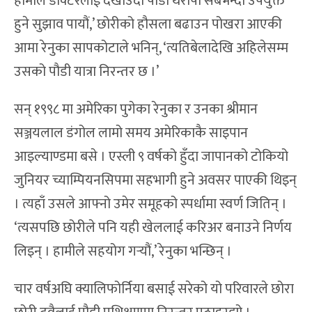
हामीले डाक्टरलाई देखाउँदा पौडी थेरापी सबैभन्दा उपयुक्त
हुने सुझाव पायौं,’ छोरीको हौसला बढाउन पोखरा आएकी
आमा रेनुका सापकोटाले भनिन्, ‘त्यतिबेलादेखि अहिलेसम्म
उसको पौडी यात्रा निरन्तर छ ।’
सन् १९९८ मा अमेरिका पुगेका रेनुका र उनका श्रीमान
सञ्जयलाल डंगोल लामो समय अमेरिकाकै साइपान
आइल्याण्डमा बसे । एस्ली ९ वर्षको हुँदा जापानको टोकियो
जुनियर च्याम्पियनसिपमा सहभागी हुने अवसर पाएकी थिइन्
। त्यहाँ उसले आफ्नो उमेर समूहको स्पर्धामा स्वर्ण जितिन् ।
‘त्यसपछि छोरीले पनि यही खेललाई करिअर बनाउने निर्णय
लिइन् । हामीले सहयोग गर्‍यौं,’ रेनुका भन्छिन् ।
चार वर्षअघि क्यालिफोर्निया बसाई सरेको यो परिवारले छोरा