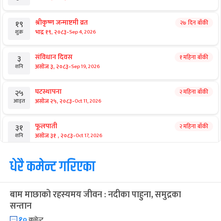
श्रीकृष्ण जन्माष्टमी व्रत
२७ दिन बाँकी
१९
-
भाद्र १९, २०८३
Sep 4, 2026
शुक्र
संविधान दिवस
१ महिना बाँकी
३
-
असोज ३, २०८३
Sep 19, 2026
शनि
घटस्थापना
२ महिना बाँकी
२५
-
असोज २५, २०८३
Oct 11, 2026
आइत
फूलपाती
२ महिना बाँकी
३१
-
असोज ३१ , २०८३
Oct 17, 2026
शनि
कार्तिक सङ्क्रान्ति
धेरै कमेन्ट गरिएका
२ महिना बाँकी
१
-
कार्तिक १, २०८३
Oct 18, 2026
आइत
बाम माछाको रहस्यमय जीवन : नदीका पाहुना, समुद्रका
महानवमी
२ महिना बाँकी
३
सन्तान
-
कार्तिक ३, २०८३
Oct 20, 2026
मंगल
१०
कमेन्ट