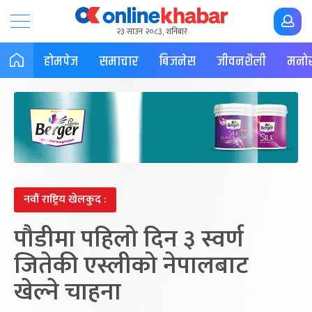
२३ साउन २०८३, शनिबार
होमपेज
समाचार
बिजनेस
जीवनशैली
मनोर
नवौं राष्ट्रिय खेलकुद :
पौडीमा पहिलो दिन ३ स्वर्ण
जितेकी एस्लीको नेपालबाट
खेल्ने चाहना