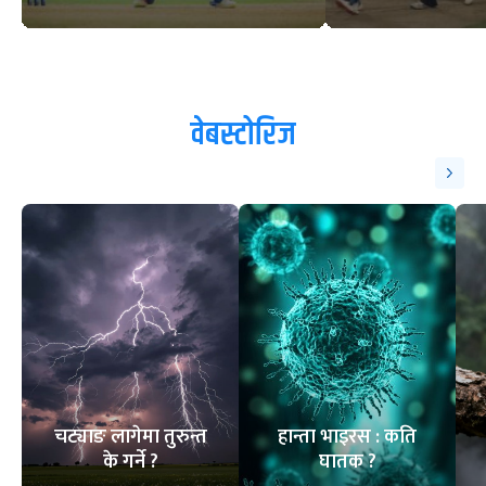
वेबस्टोरिज
चट्याङ लागेमा तुरुन्त
हान्ता भाइरस : कति
के गर्ने ?
घातक ?