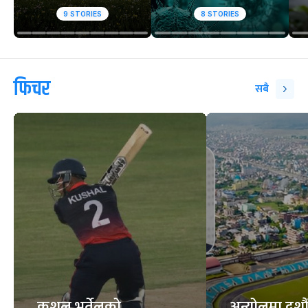
9
STORIES
8
STORIES
फिचर
सबै
कुशल भुर्तेलको
अन्योलमा दशौँ र