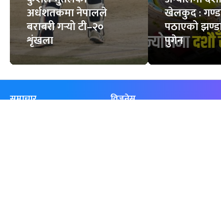
अर्धशतकमा नेपालले
खेलकुद : गण्
बराबरी गर्‍यो टी–२०
पठाएको झण्डा
शृंखला
पुगेन
समाचार
विजनेस
समाज
बजार
विचार/ब्लग
पर्यटन
साहित्य
रोजगार
अन्तर्वार्ता
बैँक / वित्त
खेलकुद़़
अटो
जीवनशैली/स्वास्थ्य
सूचना-प्रविधि
प्रवास
अन्तर्राष्ट्रिय