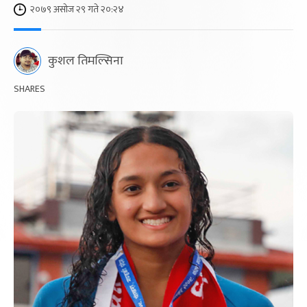
२०७९ असोज २९ गते २०:२४
कुशल तिमल्सिना
SHARES