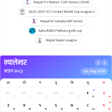
Nepal Tri-Nation T20I Series (2024)
2023–2027 ICC Cricket World Cup League 2
Nepal Vs Canada ODI Series
Aaha RARA Pokhara gold cup
Nepal Super League
क्यालेन्डर
साउन २०८३
Jul
Aug 2026
/
आ
सो
मं
बु
बि
शु
श
२८
२९
३०
३१
३२
१
२
12
13
14
15
16
17
18
३
४
५
६
७
८
९
19
20
21
22
23
24
25