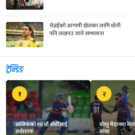
चेन्नईको आगामी खेलका लागि धोनी
पनि लखनउ जाने सम्भावना
ट्रेन्डिङ
१
२
आसिफको १४औं ओडीआई
घरेलु मैदानमा नेप
अर्धशतक
स्तब्ध