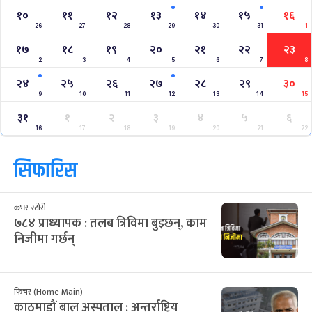
१०
११
१२
१३
१४
१५
१६
26
27
28
29
30
31
1
१७
१८
१९
२०
२१
२२
२३
2
3
4
5
6
7
8
२४
२५
२६
२७
२८
२९
३०
9
10
11
12
13
14
15
३१
१
२
३
४
५
६
16
17
18
19
20
21
22
सिफारिस
कभर स्टोरी
७८४ प्राध्यापक : तलब त्रिविमा बुझ्छन्, काम
निजीमा गर्छन्
फिचर (Home Main)
काठमाडौं बाल अस्पताल : अन्तर्राष्ट्रिय