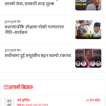
स्तरको सेवा, सरकारी सरह शुल्क
छुटाउनुभयो कि?
प्रधानमन्त्रीकै उपेक्षामा परेको परम्परागत
नीति–कार्यक्रम
छुटाउनुभयो कि?
सर्वोच्चमा दुई समूहबीच बढ्न थाल्यो टकराव
आगामी बिदाहरु
जनै पूर्णिमा
२० दिन बाँकी
१२
-
भाद्र १२, २०८३
Aug 28, 2026
शुक्र