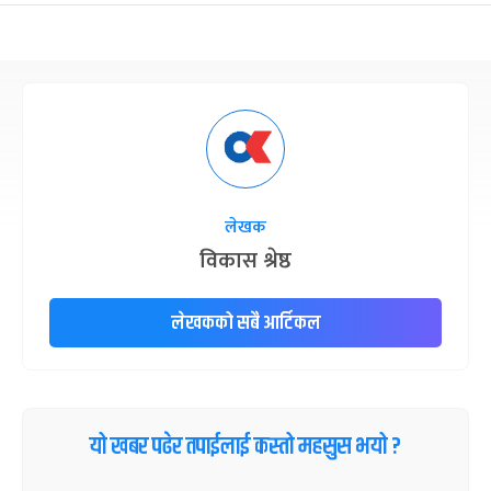
छठपर्व
३ महिना बाँकी
२९
-
कार्तिक २९, २०८३
Nov 15, 2026
आइत
क्रिसमस डे
४ महिना बाँकी
१०
-
पौष १०, २०८३
Dec 25, 2026
शुक्र
तमुल्होछार
४ महिना बाँकी
१५
-
पौष १५, २०८३
Dec 30, 2026
बुध
लेखक
पृथ्वी जयन्ती
५ महिना बाँकी
२७
विकास श्रेष्ठ
-
पौष २७, २०८३
Jan 11, 2027
सोम
लेखकको सबै आर्टिकल
माघे सङ्क्रान्ति
५ महिना बाँकी
१
-
माघ १, २०८३
Jan 15, 2027
शुक्र
सहिद दिवस
५ महिना बाँकी
१६
-
माघ १६, २०८३
Jan 30, 2027
शनि
यो खबर पढेर तपाईलाई कस्तो महसुस भयो ?
सोनम ल्होछार
६ महिना बाँकी
२४