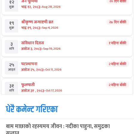
जनै पूर्णिमा
२० दिन बाँकी
१२
-
भाद्र १२, २०८३
Aug 28, 2026
शुक्र
श्रीकृष्ण जन्माष्टमी व्रत
२७ दिन बाँकी
१९
-
भाद्र १९, २०८३
Sep 4, 2026
शुक्र
संविधान दिवस
१ महिना बाँकी
३
-
असोज ३, २०८३
Sep 19, 2026
शनि
घटस्थापना
२ महिना बाँकी
२५
-
असोज २५, २०८३
Oct 11, 2026
आइत
फूलपाती
२ महिना बाँकी
३१
-
असोज ३१ , २०८३
Oct 17, 2026
शनि
कार्तिक सङ्क्रान्ति
धेरै कमेन्ट गरिएका
२ महिना बाँकी
१
-
कार्तिक १, २०८३
Oct 18, 2026
आइत
बाम माछाको रहस्यमय जीवन : नदीका पाहुना, समुद्रका
महानवमी
२ महिना बाँकी
३
सन्तान
-
कार्तिक ३, २०८३
Oct 20, 2026
मंगल