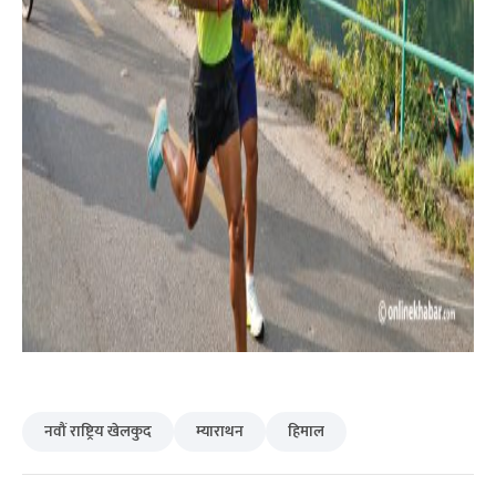
नवौं राष्ट्रिय खेलकुद
म्याराथन
हिमाल