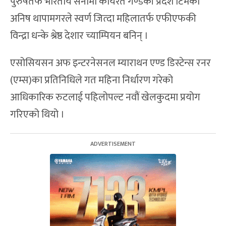
पुरुषतर्फ भारतीय सेनामा कार्यरत गण्डकी प्रदेश टिमका
अनिष थापामगरले स्वर्ण जित्दा महिलातर्फ एफीएफकी
विन्द्रा धन्के श्रेष्ठ देशार च्याम्पियन बनिन् ।
एसोसियसन अफ इन्टरनेसनल म्याराथन एण्ड डिस्टेन्स रनर
(एम्स)का प्रतिनिधिले गत महिना निर्धारण गरेको
आधिकारिक रुटलाई पहिलोपल्ट नवौं खेलकुदमा प्रयोग
गरिएको थियो ।