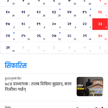
३
४
५
६
७
८
९
19
20
21
22
23
24
25
१०
११
१२
१३
१४
१५
१६
26
27
28
29
30
31
1
१७
१८
१९
२०
२१
२२
२३
2
3
4
5
6
7
8
२४
२५
२६
२७
२८
२९
३०
9
10
11
12
13
14
15
३१
१
२
३
४
५
६
16
17
18
19
20
21
22
सिफारिस
छुटाउनुभयो कि?
७८४ प्राध्यापक : तलब त्रिविमा बुझ्छन्, काम
निजीमा गर्छन्
विशेष