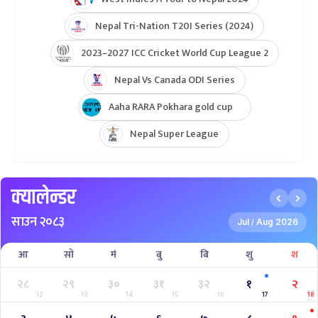
Nepal Tri-Nation T20I Series (2024)
2023–2027 ICC Cricket World Cup League 2
Nepal Vs Canada ODI Series
Aaha RARA Pokhara gold cup
Nepal Super League
क्यालेन्डर
साउन २०८३
Jul
Aug 2026
/
आ
सो
मं
बु
बि
शु
श
२८
२९
३०
३१
३२
१
२
12
13
14
15
16
17
18