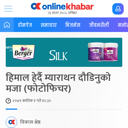
२३ साउन २०८३, शनिबार
होमपेज
समाचार
बिजनेस
जीवनशैली
मनोर
हिमाल हेर्दै म्याराथन दौडिनुको
मजा (फोटोफिचर)
२०७९ कात्तिक १ गते १२:३०
विकास श्रेष्ठ