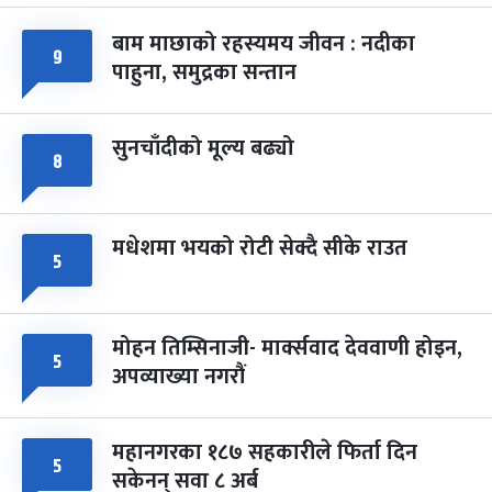
-
चैत्र ७, २०८३
Mar 21, 2027
आइत
बाम माछाको रहस्यमय जीवन : नदीका
९
फागुपूर्णिमा
७ महिना बाँकी
८
पाहुना, समुद्रका सन्तान
-
चैत्र ८, २०८३
Mar 22, 2027
सोम
सुनचाँदीको मूल्य बढ्यो
८
मधेशमा भयको रोटी सेक्दै सीके राउत
५
मोहन तिम्सिनाजी- मार्क्सवाद देववाणी होइन,
५
अपव्याख्या नगरौं
महानगरका १८७ सहकारीले फिर्ता दिन
५
सकेनन् सवा ८ अर्ब