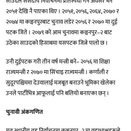
साउदले संसदीय निर्वाचनमा प्रतिस्पर्धा गर्ने अवसर भने
२०५१ देखि नै पाएका थिए । २०५१, २०५६, २०६४, २०७० र
२०७४ मा कञ्चनपुरबाट चुनाव लडेर २०५६ र २०७० मा दुई
पटक जिते । २०७९ को आम चुनावमा कञ्चनपुर–२ बाट
उठेका साउदको हिसाबमा यसपटक जित्ने पालो छ ।
उनी दुईपटक गरी तीन वर्ष मन्त्री बने– २०५६ मा शिक्षा
राज्यमन्त्री र २०७० मा सिंचाइ राज्यमन्त्री । कर्णाली र
सुदूरपश्चिममा देउवालाई मजबूत बनाउने भूमिका खेलेका
उनले पार्टीभित्र आफूलाई पनि बलियो बनाएका छन् ।
चुनावी अंकगणित
गत स्थानीय तह निर्वाचनमा कञ्चनपुर–२ मा वडाध्यक्षहरूले