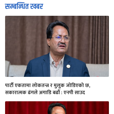
सम्बन्धित खबर
पार्टी एकतामा लोकतन्त्र र मुलुक जोडिएको छ,
सकारात्मक ढंगले अगाडि बढौँ : एनपी साउद