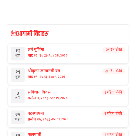
आगामी बिदाहरु
जनै पूर्णिमा
२१ दिन बाँकी
१२
-
भाद्र १२, २०८३
Aug 28, 2026
शुक्र
श्रीकृष्ण जन्माष्टमी व्रत
२८ दिन बाँकी
१९
-
भाद्र १९, २०८३
Sep 4, 2026
शुक्र
संविधान दिवस
१ महिना बाँकी
३
-
असोज ३, २०८३
Sep 19, 2026
शनि
घटस्थापना
२ महिना बाँकी
२५
-
असोज २५, २०८३
Oct 11, 2026
आइत
फूलपाती
२ महिना बाँकी
३१