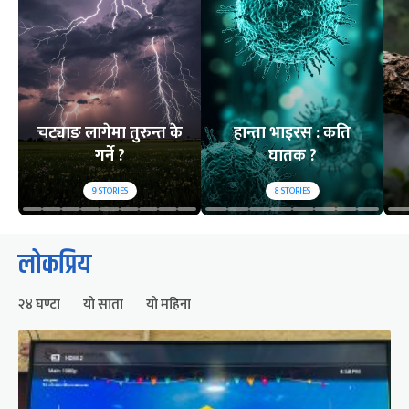
चट्याङ लागेमा तुरुन्त के
हान्ता भाइरस : कति
गर्ने ?
घातक ?
9
STORIES
8
STORIES
लोकप्रिय
२४ घण्टा
यो साता
यो महिना