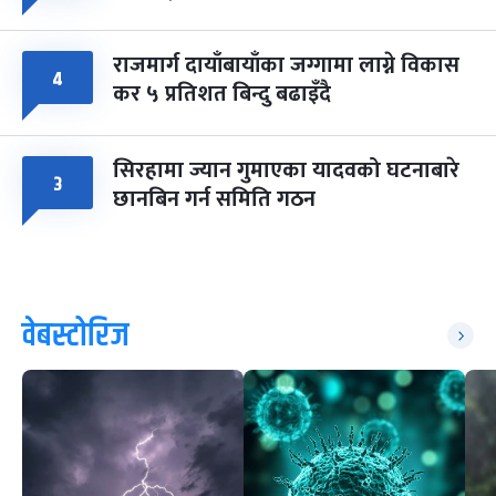
राजमार्ग दायाँबायाँका जग्गामा लाग्ने विकास
४
कर ५ प्रतिशत बिन्दु बढाइँदै
सिरहामा ज्यान गुमाएका यादवको घटनाबारे
३
छानबिन गर्न समिति गठन
वेबस्टोरिज