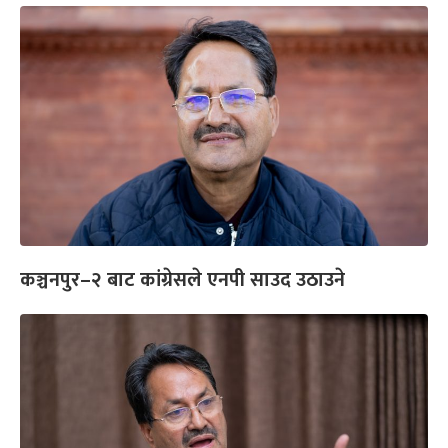
कञ्चनपुर–२ बाट कांग्रेसले एनपी साउद उठाउने