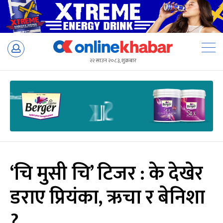
Skip
to
२२ साउन २०८३, शुक्रबार
content
‘चि मुसी चि’ टिजर : के देखेर
डराए प्रियंका, ऋचा र बेनिशा
?