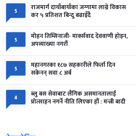
राजमार्ग दायाँबायाँका जग्गामा लाग्ने विकास
५
कर ५ प्रतिशत बिन्दु बढाइँदै
मोहन तिम्सिनाजी- मार्क्सवाद देववाणी होइन,
५
अपव्याख्या नगरौं
महानगरका १८७ सहकारीले फिर्ता दिन
५
सकेनन् सवा ८ अर्ब
ब्लु बस सेवाबाट लैंगिक असमानतालाई
४
प्रोत्साहन नगर्ने नीति लिएका हौं : मन्त्री बादी