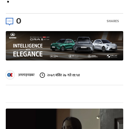
0
SHARES
अनलाइनखबर
२०७९ मंसिर २७ गते ११:५४