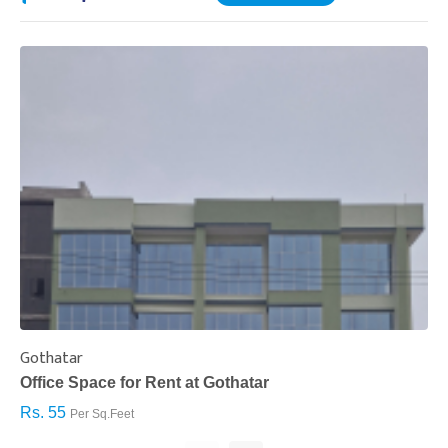
Gothatar
S
Office Space for Rent at Gothatar
H
Rs. 55
R
Per Sq.Feet