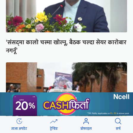
‘संसद्‍मा कालो चस्मा खोल्नू, बैठक चल्दा सेयर कारोबार
नगर्नू’
ताजा अपडेट
ट्रेन्डिङ
प्रोफाइल
सर्च