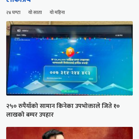
२४ घण्टा
यो साता
यो महिना
२५० रुपैयाँको सामान किनेका उपभोक्ताले जिते १०
लाखको बम्पर उपहार