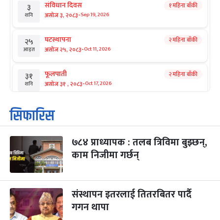
संविधान दिवस
१ महिना बाँकी
३
-
असोज ३, २०८३
Sep 19, 2026
शनि
घटस्थापना
२ महिना बाँकी
२५
-
असोज २५, २०८३
Oct 11, 2026
आइत
फूलपाती
२ महिना बाँकी
३१
-
असोज ३१ , २०८३
Oct 17, 2026
शनि
कार्तिक सङ्क्रान्ति
२ महिना बाँकी
१
सिफारिस
-
कार्तिक १, २०८३
Oct 18, 2026
आइत
७८४ प्राध्यापक : तलब त्रिविमा बुझ्छन्,
महानवमी
२ महिना बाँकी
३
-
काम निजीमा गर्छन्
कार्तिक ३, २०८३
Oct 20, 2026
मंगल
विजयादशमी
२ महिना बाँकी
४
-
कार्तिक ४, २०८३
Oct 21, 2026
बुध
संस्थापन इतरलाई तितरबितर पार्दै
गगन थापा
पापा‌ङ्कुशा एकादशी व्रत
२ महिना बाँकी
५