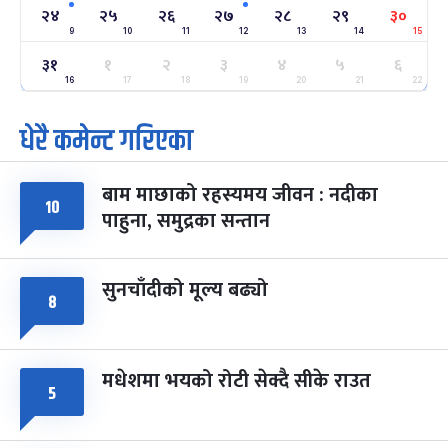
२४
२४
२५
२६
२७
२८
२९
३०
-
फाल्गुन २४, २०८३
Mar 8, 2027
सोम
9
10
11
12
13
14
15
३१
१
२
३
४
५
६
ग्याल्पो ल्होसार
७ महिना बाँकी
२५
-
16
17
18
19
20
21
22
फाल्गुन २५, २०८३
Mar 9, 2027
मंगल
धेरै कमेन्ट गरिएका
पूर्णिमा व्रत
७ महिना बाँकी
७
-
चैत्र ७, २०८३
Mar 21, 2027
आइत
बाम माछाको रहस्यमय जीवन : नदीका
१०
फागुपूर्णिमा
७ महिना बाँकी
८
पाहुना, समुद्रका सन्तान
-
चैत्र ८, २०८३
Mar 22, 2027
सोम
सुनचाँदीको मूल्य बढ्यो
८
मधेशमा भयको रोटी सेक्दै सीके राउत
५