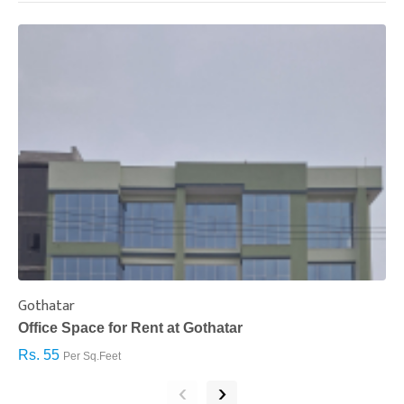
Gothatar
S
Office Space for Rent at Gothatar
H
Rs. 55
R
Per Sq.Feet
‹
›