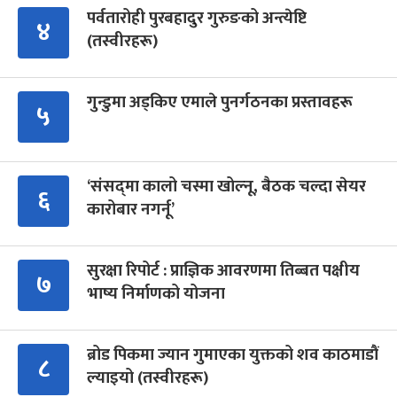
पर्वतारोही पुरबहादुर गुरुङको अन्त्येष्टि
४
(तस्वीरहरू)
गुन्डुमा अड्किए एमाले पुनर्गठनका प्रस्तावहरू
५
‘संसद्‍मा कालो चस्मा खोल्नू, बैठक चल्दा सेयर
६
कारोबार नगर्नू’
सुरक्षा रिपोर्ट : प्राज्ञिक आवरणमा तिब्बत पक्षीय
७
भाष्य निर्माणको योजना
ब्रोड पिकमा ज्यान गुमाएका युक्तको शव काठमाडौं
८
ल्याइयो (तस्वीरहरू)