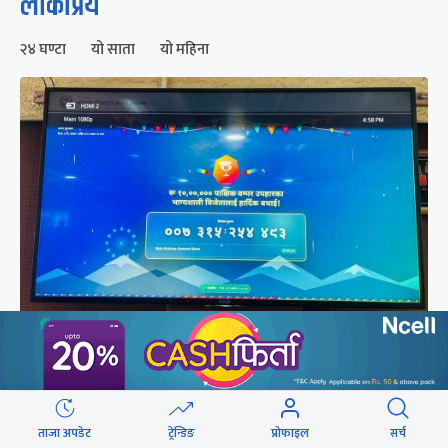
लोकप्रिय
२४ घण्टा
यो साता
यो महिना
२५० रुपैयाँको सामान किनेका उपभोक्ताले जिते १०
लाखको बम्पर उपहार
ताजा अपडेट
ट्रेन्डिङ
प्रोफाइल
सर्च