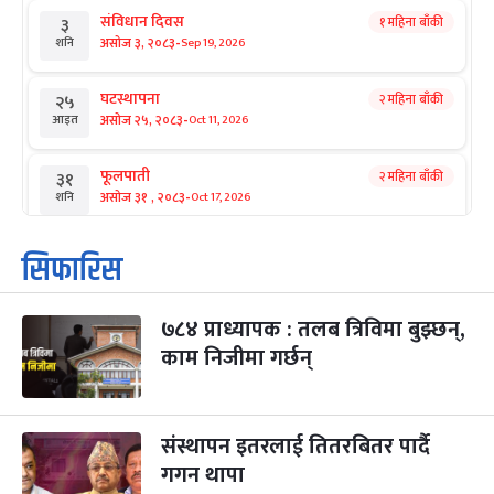
संविधान दिवस
१ महिना बाँकी
३
-
असोज ३, २०८३
Sep 19, 2026
शनि
घटस्थापना
२ महिना बाँकी
२५
-
असोज २५, २०८३
Oct 11, 2026
आइत
फूलपाती
२ महिना बाँकी
३१
-
असोज ३१ , २०८३
Oct 17, 2026
शनि
कार्तिक सङ्क्रान्ति
२ महिना बाँकी
१
सिफारिस
-
कार्तिक १, २०८३
Oct 18, 2026
आइत
७८४ प्राध्यापक : तलब त्रिविमा बुझ्छन्,
महानवमी
२ महिना बाँकी
३
-
काम निजीमा गर्छन्
कार्तिक ३, २०८३
Oct 20, 2026
मंगल
विजयादशमी
२ महिना बाँकी
४
-
कार्तिक ४, २०८३
Oct 21, 2026
बुध
संस्थापन इतरलाई तितरबितर पार्दै
गगन थापा
पापा‌ङ्कुशा एकादशी व्रत
२ महिना बाँकी
५