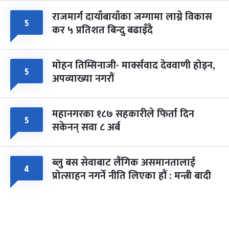
राजमार्ग दायाँबायाँका जग्गामा लाग्ने विकास
५
कर ५ प्रतिशत बिन्दु बढाइँदै
मोहन तिम्सिनाजी- मार्क्सवाद देववाणी होइन,
५
अपव्याख्या नगरौं
महानगरका १८७ सहकारीले फिर्ता दिन
५
सकेनन् सवा ८ अर्ब
ब्लु बस सेवाबाट लैंगिक असमानतालाई
४
प्रोत्साहन नगर्ने नीति लिएका हौं : मन्त्री बादी