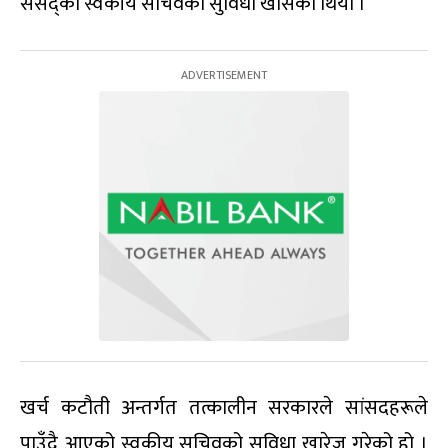
संसद्का स्वकीय सचिवको सुविधा खोसेको थियो ।
खर्च कटौती अन्तर्गत तत्कालीन सरकारले सांसदहरूले
पाउँदै आएको स्वकीय सचिवको सुविधा खारेज गरेको हो ।