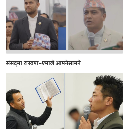
संसद्‍मा रास्वपा–एमाले आमनेसामने