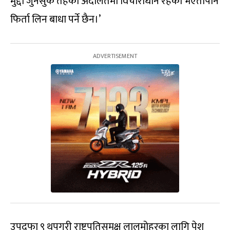
मुद्दा जुनसुकै तहको अदालतमा विचाराधीन रहेको भएतापनि
फिर्ता लिन बाधा पर्ने छैन।’
उपदफा ९ थपगरी राष्ट्रपतिसमक्ष लालमोहरका लागि पेश