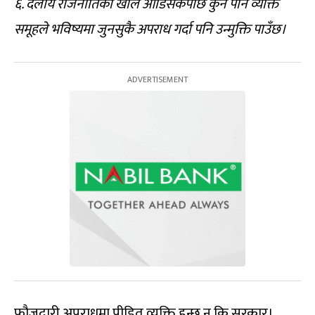
६. दलीय राजनीतिको खोल ओडिसकेपछि कुनै पनि व्यक्ति
समूहले भविष्यमा जुनसुकै अपराध गर्दा पनि उन्मुक्ति पाउँछ।
फौजदारी अपराधमा पीडित व्यक्ति हुन्छ न कि सरकार।