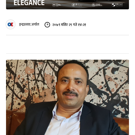
इन्द्रप्रसाद अर्याल
२०७९ मंसिर २९ गते १४:२१