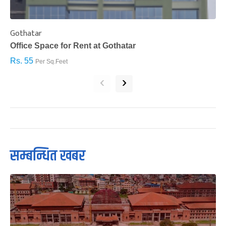
Gothatar
S
Office Space for Rent at Gothatar
H
Rs. 55
R
Per Sq.Feet
‹
›
सम्बन्धित खबर