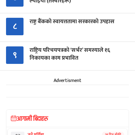
ल्याइयो (तस्वीरहरू)
राष्ट्र बैंकको स्वायत्ततामा सरकारको उपहास
८
राष्ट्रिय परिचयपत्रको ‘सर्भर’ समस्याले १६
९
निकायका काम प्रभावित
Advertisment
आगामी बिदाहरु
जनै पूर्णिमा
२१ दिन बाँकी