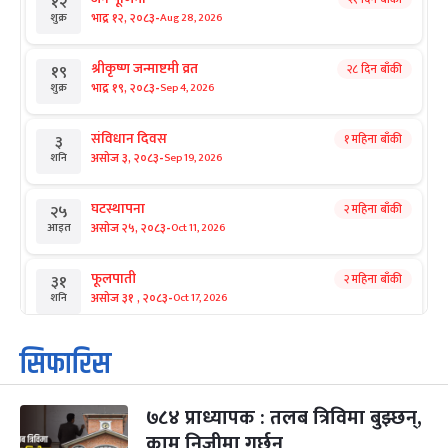
१२
-
भाद्र १२, २०८३
Aug 28, 2026
शुक्र
श्रीकृष्ण जन्माष्टमी व्रत
२८ दिन बाँकी
१९
-
भाद्र १९, २०८३
Sep 4, 2026
शुक्र
संविधान दिवस
१ महिना बाँकी
३
-
असोज ३, २०८३
Sep 19, 2026
शनि
घटस्थापना
२ महिना बाँकी
२५
-
असोज २५, २०८३
Oct 11, 2026
आइत
फूलपाती
२ महिना बाँकी
३१
-
असोज ३१ , २०८३
Oct 17, 2026
शनि
कार्तिक सङ्क्रान्ति
२ महिना बाँकी
१
सिफारिस
-
कार्तिक १, २०८३
Oct 18, 2026
आइत
७८४ प्राध्यापक : तलब त्रिविमा बुझ्छन्,
महानवमी
२ महिना बाँकी
३
-
काम निजीमा गर्छन्
कार्तिक ३, २०८३
Oct 20, 2026
मंगल