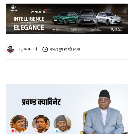
रघुनाथ बजगाईं
२०७९ पुष ११ गते २०:२९