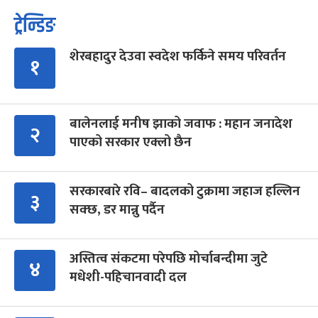
ट्रेन्डिङ
शेरबहादुर देउवा स्वदेश फर्किने समय परिवर्तन
१
बालेनलाई मनीष झाको जवाफ : महान जनादेश
२
पाएको सरकार एक्लो छैन
सरकारबारे रवि– बादलको टुक्रामा जहाज हल्लिन
३
सक्छ, डर मान्नु पर्दैन
अस्तित्व संकटमा परेपछि मोर्चाबन्दीमा जुटे
४
मधेशी-पहिचानवादी दल