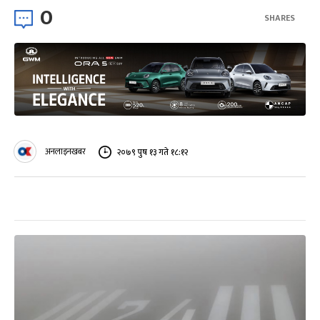
0
SHARES
अनलाइनखबर
२०७९ पुष १३ गते १८:१२