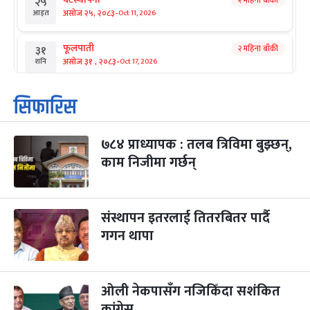
२५
-
असोज २५, २०८३
Oct 11, 2026
आइत
फूलपाती
२ महिना बाँकी
३१
-
असोज ३१ , २०८३
Oct 17, 2026
शनि
कार्तिक सङ्क्रान्ति
२ महिना बाँकी
१
सिफारिस
-
कार्तिक १, २०८३
Oct 18, 2026
आइत
७८४ प्राध्यापक : तलब त्रिविमा बुझ्छन्,
महानवमी
२ महिना बाँकी
३
-
काम निजीमा गर्छन्
कार्तिक ३, २०८३
Oct 20, 2026
मंगल
विजयादशमी
२ महिना बाँकी
४
-
कार्तिक ४, २०८३
Oct 21, 2026
बुध
संस्थापन इतरलाई तितरबितर पार्दै
गगन थापा
पापा‌ङ्कुशा एकादशी व्रत
२ महिना बाँकी
५
-
कार्तिक ५, २०८३
Oct 22, 2026
बिहि
ओली नेकपासँग नजिकिँदा सशंकित
कुकुर तिहार
३ महिना बाँकी
२२
-
कार्तिक २२, २०८३
कांग्रेस
Nov 8, 2026
आइत