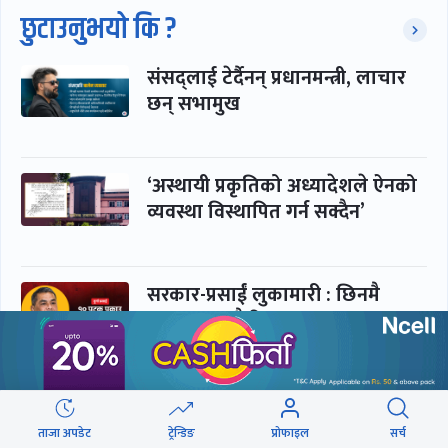
छुटाउनुभयो कि ?
संसद्लाई टेर्दैनन् प्रधानमन्त्री, लाचार
छन् सभामुख
‘अस्थायी प्रकृतिको अध्यादेशले ऐनको
व्यवस्था विस्थापित गर्न सक्दैन’
सरकार-प्रसाईं लुकामारी : छिनमै
पक्राउ, तुरुन्तै रिहा
‘कामचलाउ’ नेतृत्वले थलियो स्वास्थ्य
क्षेत्र
ताजा अपडेट
ट्रेन्डिङ
प्रोफाइल
सर्च