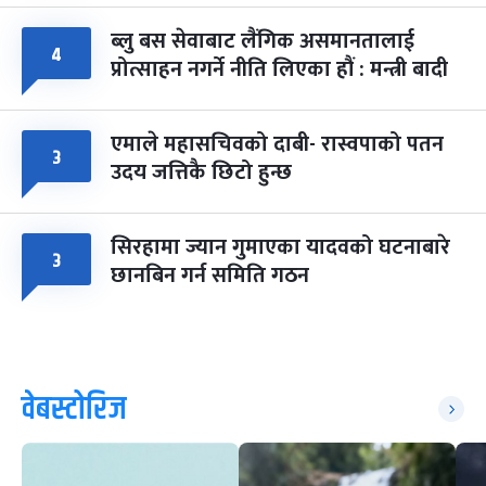
ब्लु बस सेवाबाट लैंगिक असमानतालाई
४
प्रोत्साहन नगर्ने नीति लिएका हौं : मन्त्री बादी
एमाले महासचिवको दाबी- रास्वपाको पतन
३
उदय जत्तिकै छिटो हुन्छ
सिरहामा ज्यान गुमाएका यादवको घटनाबारे
३
छानबिन गर्न समिति गठन
वेबस्टोरिज