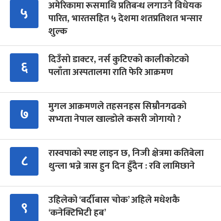
अमेरिकामा रूसमाथि प्रतिबन्ध लगाउने विधेयक
५
पारित, भारतसहित ५ देशमा शतप्रतिशत भन्सार
शुल्क
दिउँसो डाक्टर, नर्स कुटिएको कालीकोटको
६
पलाँता अस्पतालमा राति फेरि आक्रमण
मुगल आक्रमणले तहसनहस सिम्रौनगढको
७
सभ्यता नेपाल खाल्डोले कसरी जोगायो ?
रास्वपाको स्पष्ट लाइन छ, निजी क्षेत्रमा कतिबेला
८
थुन्ला भन्ने त्रास हुन दिन हुँदैन : रवि लामिछाने
उहिलेको ‘बर्दीबास चोक’ अहिले मधेशकै
९
‘कनेक्टिभिटी हब’