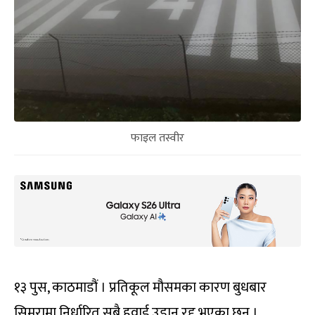
फाइल तस्वीर
१३ पुस, काठमाडौं । प्रतिकूल मौसमका कारण बुधबार
सिमरामा निर्धारित सबै हवाई उडान रद्द भएका छन् ।