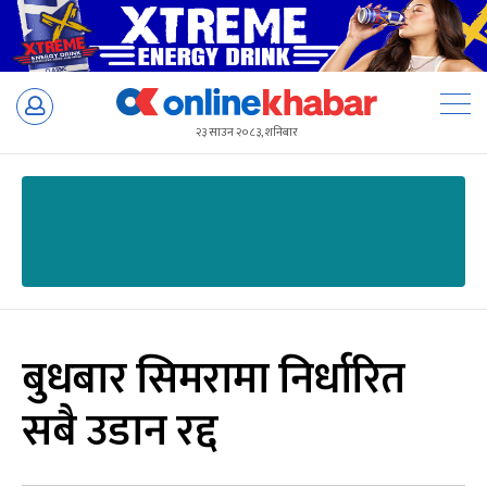
Skip
to
२३ साउन २०८३, शनिबार
content
बुधबार सिमरामा निर्धारित
सबै उडान रद्द