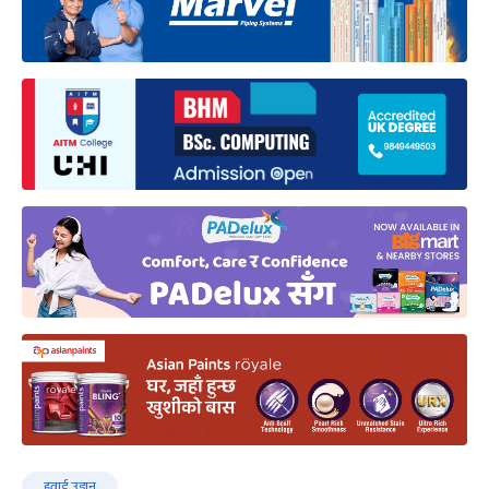
हवाई उडान