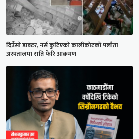
दिउँसो डाक्टर, नर्स कुटिएको कालीकोटको पलाँता
अस्पतालमा राति फेरि आक्रमण