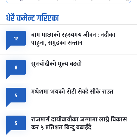
-
फाल्गुन २५, २०८३
Mar 9, 2027
मंगल
धेरै कमेन्ट गरिएका
पूर्णिमा व्रत
७ महिना बाँकी
७
-
चैत्र ७, २०८३
Mar 21, 2027
आइत
बाम माछाको रहस्यमय जीवन : नदीका
१२
फागुपूर्णिमा
७ महिना बाँकी
८
पाहुना, समुद्रका सन्तान
-
चैत्र ८, २०८३
Mar 22, 2027
सोम
सुनचाँदीको मूल्य बढ्यो
८
मधेशमा भयको रोटी सेक्दै सीके राउत
५
राजमार्ग दायाँबायाँका जग्गामा लाग्ने विकास
५
कर ५ प्रतिशत बिन्दु बढाइँदै