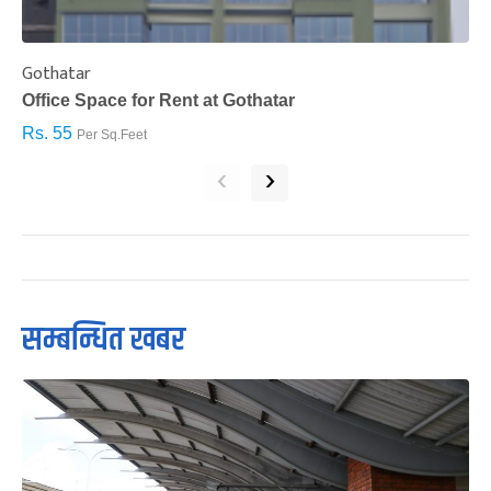
Gothatar
S
Office Space for Rent at Gothatar
H
Rs. 55
R
Per Sq.Feet
‹
›
सम्बन्धित खबर