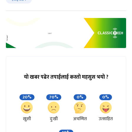
यो खबर पढेर तपाईलाई कस्तो महसुस भयो ?
20%
70%
0%
0%
खुसी
दुःखी
अचम्मित
उत्साहित