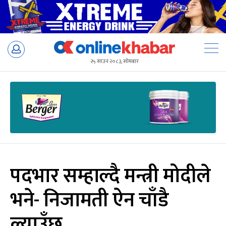
Skip
to
२५ साउन २०८३, सोमबार
content
पदभार सम्हाल्दै मन्त्री मोदीले
भने- निजामती ऐन चाँडै
ल्याउँछु