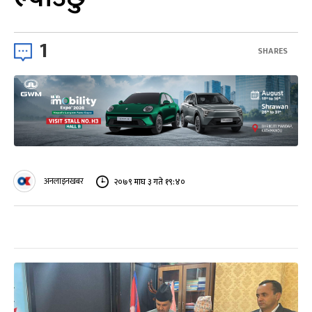
1
SHARES
अनलाइनखबर
२०७९ माघ ३ गते १९:४०