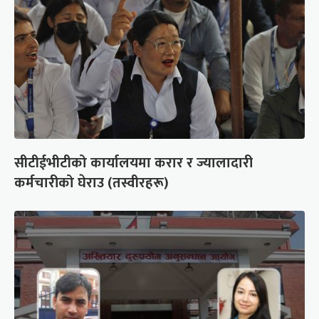
सीटीईभीटीको कार्यालयमा करार र ज्यालादारी
कर्मचारीको घेराउ (तस्वीरहरू)