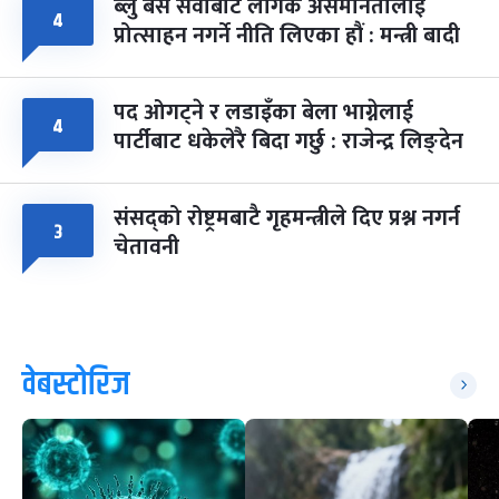
ब्लु बस सेवाबाट लैंगिक असमानतालाई
४
प्रोत्साहन नगर्ने नीति लिएका हौं : मन्त्री बादी
पद ओगट्ने र लडाइँका बेला भाग्नेलाई
४
पार्टीबाट धकेलेरै बिदा गर्छु : राजेन्द्र लिङ्देन
संसद्को रोष्ट्रमबाटै गृहमन्त्रीले दिए प्रश्न नगर्न
३
चेतावनी
वेबस्टोरिज