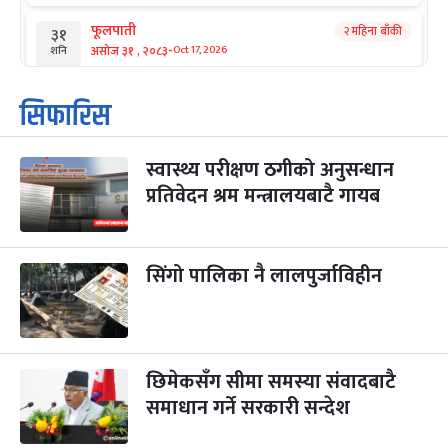
फूलपाती
२ महिना बाँकी
३१
-
असोज ३१ , २०८३
Oct 17, 2026
शनि
कार्तिक सङ्क्रान्ति
२ महिना बाँकी
१
सिफारिस
-
कार्तिक १, २०८३
Oct 18, 2026
आइत
स्वास्थ्य परीक्षण ठगीको अनुसन्धान
महानवमी
२ महिना बाँकी
३
-
प्रतिवेदन श्रम मन्त्रालयबाटै गायब
कार्तिक ३, २०८३
Oct 20, 2026
मंगल
विजयादशमी
२ महिना बाँकी
४
-
कार्तिक ४, २०८३
Oct 21, 2026
बुध
सिंगो पालिका नै लालपुर्जाविहीन
पापा‌ङ्कुशा एकादशी व्रत
२ महिना बाँकी
५
-
कार्तिक ५, २०८३
Oct 22, 2026
बिहि
छिमेकसँग सीमा समस्या संवादबाटै
कुकुर तिहार
३ महिना बाँकी
२२
-
कार्तिक २२, २०८३
समाधान गर्ने सरकारी सन्देश
Nov 8, 2026
आइत