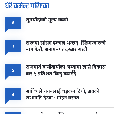
धेरै कमेन्ट गरिएका
पूर्णिमा व्रत
७ महिना बाँकी
७
-
चैत्र ७, २०८३
Mar 21, 2027
आइत
सुनचाँदीको मूल्य बढ्यो
फागुपूर्णिमा
८
७ महिना बाँकी
८
-
चैत्र ८, २०८३
Mar 22, 2027
सोम
रास्वपा सांसद ढकाल भन्छन्- सिंहदरबारको
७
नाम फेरौं, अनामनगर दरबार राखौं
राजमार्ग दायाँबायाँका जग्गामा लाग्ने विकास
५
कर ५ प्रतिशत बिन्दु बढाइँदै
सर्वोच्चले गगनलाई चड्कन दियो, अबको
४
सभापति देउवा : मोहन बस्नेत