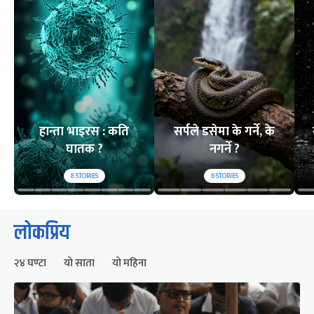
हान्ता भाइरस : कति
सर्पले डसेमा के गर्ने, के
घातक ?
नगर्ने ?
8
STORIES
6
STORIES
लोकप्रिय
२४ घण्टा
यो साता
यो महिना