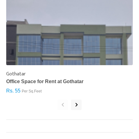
Gothatar
S
Office Space for Rent at Gothatar
H
Rs. 55
R
Per Sq.Feet
‹
›