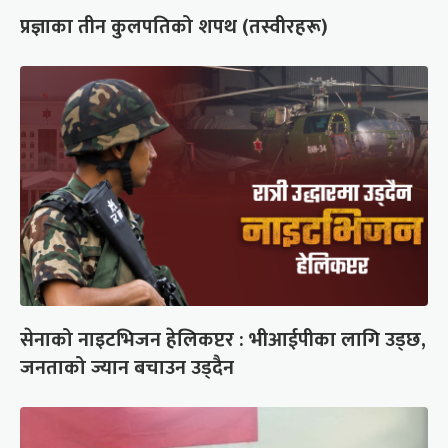
प्रज्ञाका तीन कुलपतिको शपथ (तस्वीरहरू)
सेनाको नाइटभिजन हेलिकप्टर : भीआईपीका लागि उड्छ,
जनताको ज्यान बचाउन उड्दैन