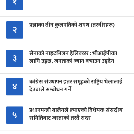
१
प्रज्ञाका तीन कुलपतिको शपथ (तस्वीरहरू)
२
सेनाको नाइटभिजन हेलिकप्टर : भीआईपीका
३
लागि उड्छ, जनताको ज्यान बचाउन उड्दैन
कांग्रेस संस्थापन इतर समूहको राष्ट्रिय भेलालाई
४
देउवाले सम्बोधन गर्ने
प्रधानमन्त्री बालेनले ल्याएको विधेयक संसदीय
५
समितिबाट जस्ताको तस्तै सदर