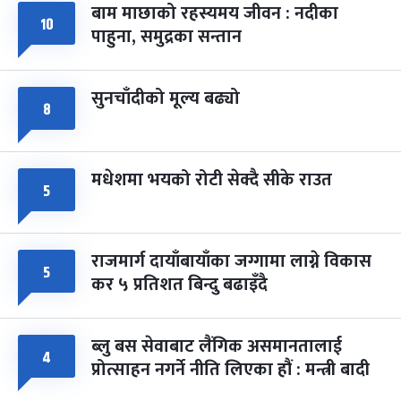
बाम माछाको रहस्यमय जीवन : नदीका
फागुपूर्णिमा
७ महिना बाँकी
८
१०
पाहुना, समुद्रका सन्तान
-
चैत्र ८, २०८३
Mar 22, 2027
सोम
सुनचाँदीको मूल्य बढ्यो
८
मधेशमा भयको रोटी सेक्दै सीके राउत
५
राजमार्ग दायाँबायाँका जग्गामा लाग्ने विकास
५
कर ५ प्रतिशत बिन्दु बढाइँदै
ब्लु बस सेवाबाट लैंगिक असमानतालाई
४
प्रोत्साहन नगर्ने नीति लिएका हौं : मन्त्री बादी