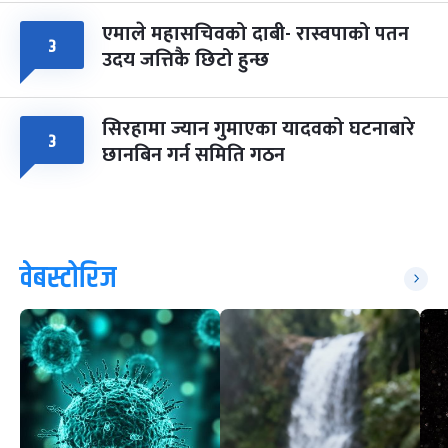
एमाले महासचिवको दाबी- रास्वपाको पतन
३
उदय जत्तिकै छिटो हुन्छ
सिरहामा ज्यान गुमाएका यादवको घटनाबारे
३
छानबिन गर्न समिति गठन
वेबस्टोरिज