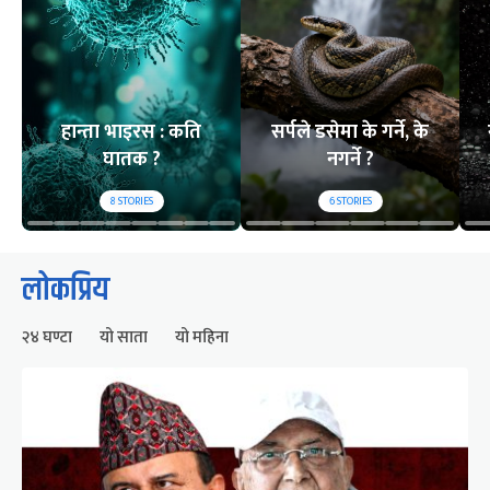
हान्ता भाइरस : कति
सर्पले डसेमा के गर्ने, के
घातक ?
नगर्ने ?
8
STORIES
6
STORIES
लोकप्रिय
२४ घण्टा
यो साता
यो महिना