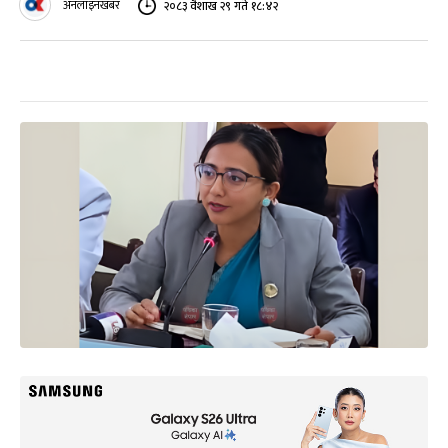
अनलाइनखबर
२०८३ वैशाख २९ गते १८:४२