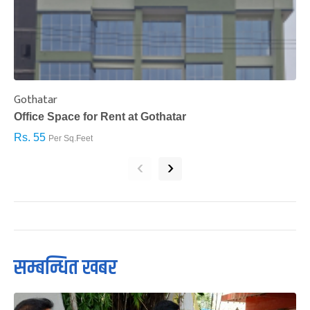
Gothatar
S
Office Space for Rent at Gothatar
H
Rs. 55
R
Per Sq.Feet
‹
›
सम्बन्धित खबर