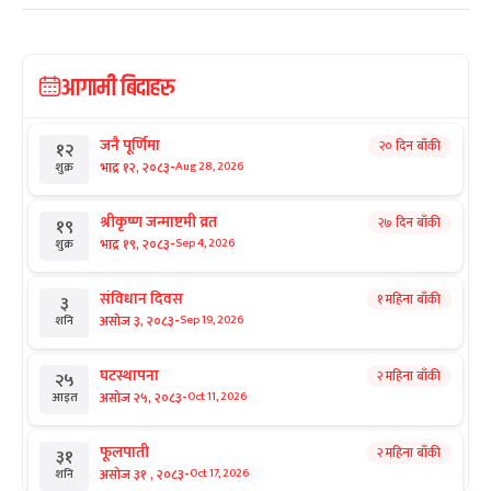
आगामी बिदाहरु
जनै पूर्णिमा
२० दिन बाँकी
१२
-
भाद्र १२, २०८३
Aug 28, 2026
शुक्र
श्रीकृष्ण जन्माष्टमी व्रत
२७ दिन बाँकी
१९
-
भाद्र १९, २०८३
Sep 4, 2026
शुक्र
संविधान दिवस
१ महिना बाँकी
३
-
असोज ३, २०८३
Sep 19, 2026
शनि
घटस्थापना
२ महिना बाँकी
२५
-
असोज २५, २०८३
Oct 11, 2026
आइत
फूलपाती
२ महिना बाँकी
३१
-
असोज ३१ , २०८३
Oct 17, 2026
शनि