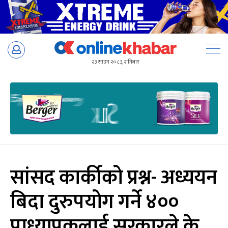
Skip
to
२३ साउन २०८३, शनिबार
content
सांसद कार्कीको प्रश्न- अध्ययन
बिदा दुरुपयोग गर्ने ४००
प्राध्यापकलाई सरकारले के