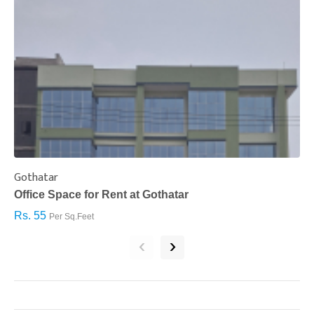
Gothatar
S
Office Space for Rent at Gothatar
H
Rs. 55
R
Per Sq.Feet
‹
›