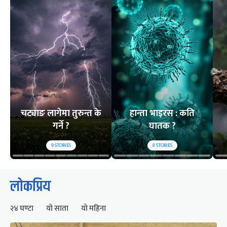
चट्याङ लागेमा तुरुन्त के
हान्ता भाइरस : कति
गर्ने ?
घातक ?
9
STORIES
8
STORIES
लोकप्रिय
२४ घण्टा
यो साता
यो महिना