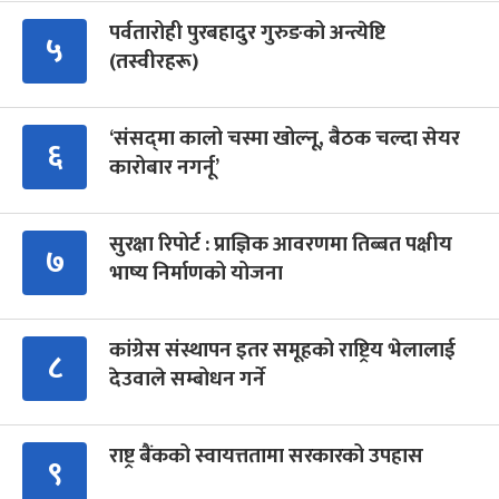
पर्वतारोही पुरबहादुर गुरुङको अन्त्येष्टि
५
(तस्वीरहरू)
‘संसद्‍मा कालो चस्मा खोल्नू, बैठक चल्दा सेयर
६
कारोबार नगर्नू’
सुरक्षा रिपोर्ट : प्राज्ञिक आवरणमा तिब्बत पक्षीय
७
भाष्य निर्माणको योजना
कांग्रेस संस्थापन इतर समूहको राष्ट्रिय भेलालाई
८
देउवाले सम्बोधन गर्ने
राष्ट्र बैंकको स्वायत्ततामा सरकारको उपहास
९