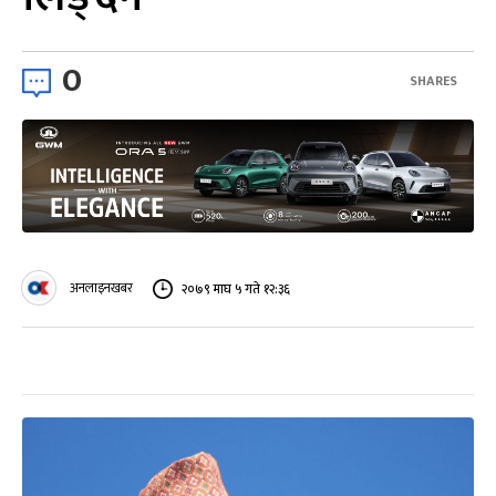
0
SHARES
अनलाइनखबर
२०७९ माघ ५ गते १२:३६