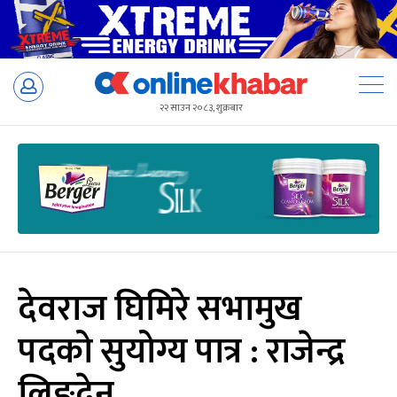
Skip
to
२२ साउन २०८३, शुक्रबार
content
देवराज घिमिरे सभामुख
पदको सुयोग्य पात्र : राजेन्द्र
लिङ्देन