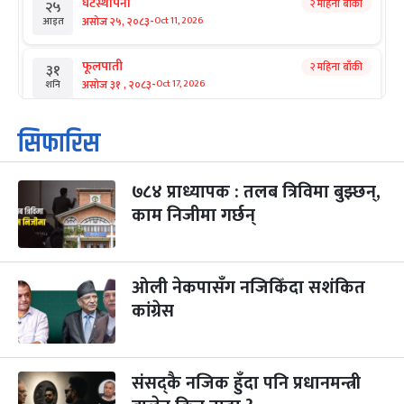
घटस्थापना
२ महिना बाँकी
२५
-
असोज २५, २०८३
Oct 11, 2026
आइत
फूलपाती
२ महिना बाँकी
३१
-
असोज ३१ , २०८३
Oct 17, 2026
शनि
कार्तिक सङ्क्रान्ति
२ महिना बाँकी
१
सिफारिस
-
कार्तिक १, २०८३
Oct 18, 2026
आइत
७८४ प्राध्यापक : तलब त्रिविमा बुझ्छन्,
महानवमी
२ महिना बाँकी
३
-
काम निजीमा गर्छन्
कार्तिक ३, २०८३
Oct 20, 2026
मंगल
विजयादशमी
२ महिना बाँकी
४
-
कार्तिक ४, २०८३
Oct 21, 2026
बुध
ओली नेकपासँग नजिकिँदा सशंकित
कांग्रेस
पापा‌ङ्कुशा एकादशी व्रत
२ महिना बाँकी
५
-
कार्तिक ५, २०८३
Oct 22, 2026
बिहि
संसद्कै नजिक हुँदा पनि प्रधानमन्त्री
कुकुर तिहार
३ महिना बाँकी
२२
-
कार्तिक २२, २०८३
Nov 8, 2026
आइत