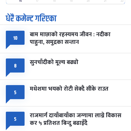
-
16
17
18
19
20
21
22
फाल्गुन २५, २०८३
Mar 9, 2027
मंगल
धेरै कमेन्ट गरिएका
पूर्णिमा व्रत
७ महिना बाँकी
७
-
चैत्र ७, २०८३
Mar 21, 2027
आइत
बाम माछाको रहस्यमय जीवन : नदीका
१०
फागुपूर्णिमा
७ महिना बाँकी
८
पाहुना, समुद्रका सन्तान
-
चैत्र ८, २०८३
Mar 22, 2027
सोम
सुनचाँदीको मूल्य बढ्यो
८
मधेशमा भयको रोटी सेक्दै सीके राउत
५
राजमार्ग दायाँबायाँका जग्गामा लाग्ने विकास
५
कर ५ प्रतिशत बिन्दु बढाइँदै