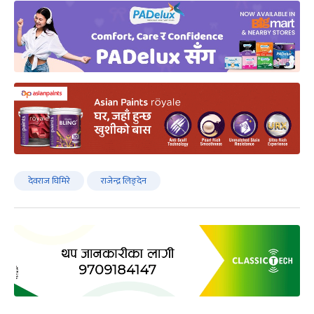
देवराज घिमिरे
राजेन्द्र लिङ्देन