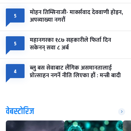
मोहन तिम्सिनाजी- मार्क्सवाद देववाणी होइन,
५
अपव्याख्या नगरौं
महानगरका १८७ सहकारीले फिर्ता दिन
५
सकेनन् सवा ८ अर्ब
ब्लु बस सेवाबाट लैंगिक असमानतालाई
४
प्रोत्साहन नगर्ने नीति लिएका हौं : मन्त्री बादी
वेबस्टोरिज