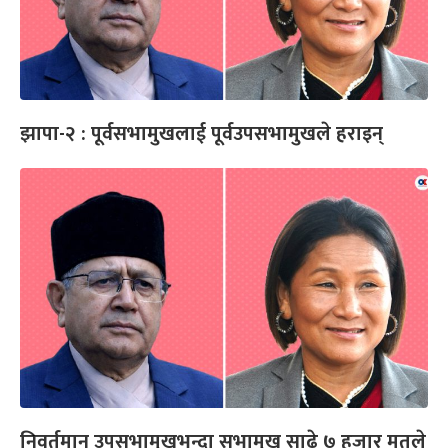
झापा-२ : पूर्वसभामुखलाई पूर्वउपसभामुखले हराइन्
निवर्तमान उपसभामुखभन्दा सभामुख साढे ७ हजार मतले