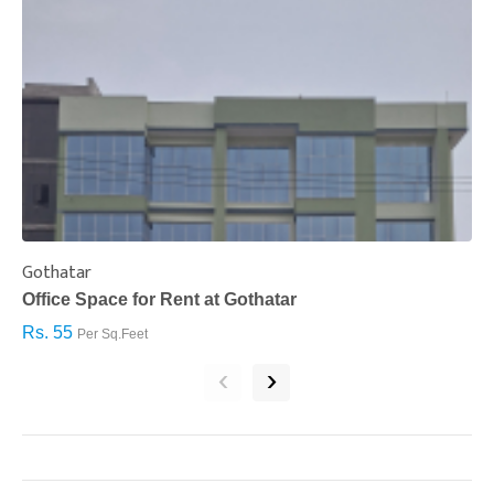
Gothatar
S
Office Space for Rent at Gothatar
H
Rs. 55
R
Per Sq.Feet
‹
›