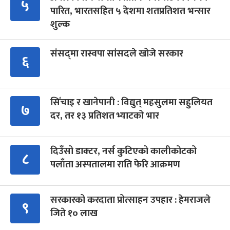
५
पारित, भारतसहित ५ देशमा शतप्रतिशत भन्सार
शुल्क
संसद्‍मा रास्वपा सांसदले खोजे सरकार
६
सिँचाइ र खानेपानी : विद्युत् महसुलमा सहुलियत
७
दर, तर १३ प्रतिशत भ्याटको भार
दिउँसो डाक्टर, नर्स कुटिएको कालीकोटको
८
पलाँता अस्पतालमा राति फेरि आक्रमण
सरकारको करदाता प्रोत्साहन उपहार : हेमराजले
९
जिते १० लाख