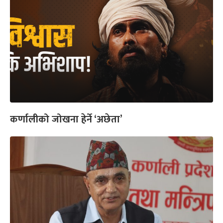
कर्णालीको जोखना हेर्ने ‘अछेता’