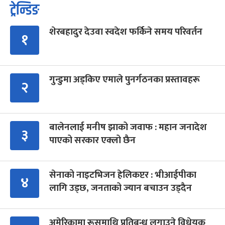
ट्रेन्डिङ
शेरबहादुर देउवा स्वदेश फर्किने समय परिवर्तन
१
गुन्डुमा अड्किए एमाले पुनर्गठनका प्रस्तावहरू
२
बालेनलाई मनीष झाको जवाफ : महान जनादेश
३
पाएको सरकार एक्लो छैन
सेनाको नाइटभिजन हेलिकप्टर : भीआईपीका
४
लागि उड्छ, जनताको ज्यान बचाउन उड्दैन
अमेरिकामा रूसमाथि प्रतिबन्ध लगाउने विधेयक