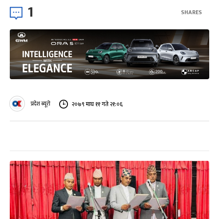
1
SHARES
प्रदेश ब्यूरो
२०७९ माघ ११ गते २१:०६