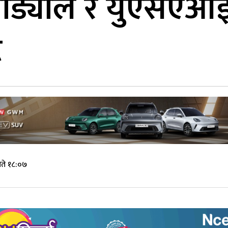
्री पौड्याल र युएसएआ
ट
ते १८:०७