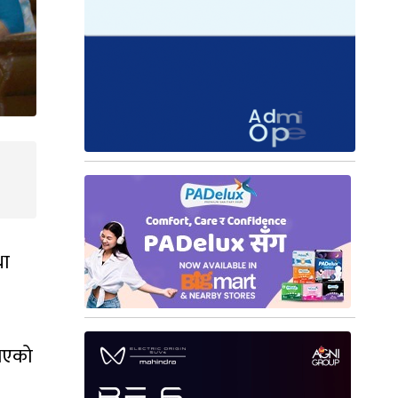
था
भएको