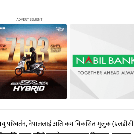
लवायु परिवर्तन, नेपाललाई अति कम विकसित मुलुक (एलडीस