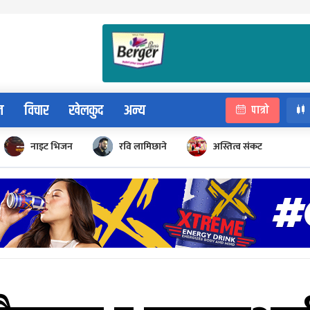
न
विचार
खेलकुद
अन्य
पात्रो
नाइट भिजन
रवि लामिछाने
अस्तित्व संकट