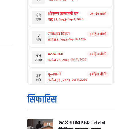
श्रीकृष्ण जन्माष्टमी व्रत
२७ दिन बाँकी
१९
-
भाद्र १९, २०८३
Sep 4, 2026
शुक्र
संविधान दिवस
१ महिना बाँकी
३
-
असोज ३, २०८३
Sep 19, 2026
शनि
घटस्थापना
२ महिना बाँकी
२५
-
असोज २५, २०८३
Oct 11, 2026
आइत
फूलपाती
२ महिना बाँकी
३१
-
असोज ३१ , २०८३
Oct 17, 2026
शनि
कार्तिक सङ्क्रान्ति
२ महिना बाँकी
१
सिफारिस
-
कार्तिक १, २०८३
Oct 18, 2026
आइत
महानवमी
२ महिना बाँकी
३
-
कार्तिक ३, २०८३
Oct 20, 2026
मंगल
७८४ प्राध्यापक : तलब