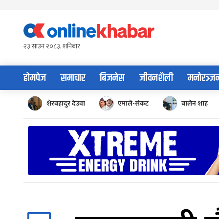
Skip
to
content
२३ साउन २०८३, शनिबार
होमपेज
समाचार
बिजनेस
जीवनशैली
मनोरञ्ज
शेरबहादुर देउवा
एमाले-संकट
बालेन शाह