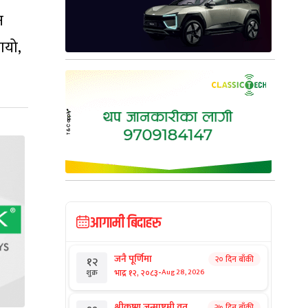
न
ायो,
आगामी बिदाहरु
जनै पूर्णिमा
२० दिन बाँकी
१२
-
भाद्र १२, २०८३
Aug 28, 2026
शुक्र
श्रीकृष्ण जन्माष्टमी व्रत
२७ दिन बाँकी