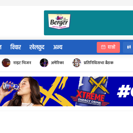
न
विचार
खेलकुद
अन्य
पात्रो
नाइट भिजन
अमेरिका
प्रतिनिधिसभा बैठक