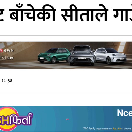
 बाँचेकी सीताले गाउ
े १७:३६