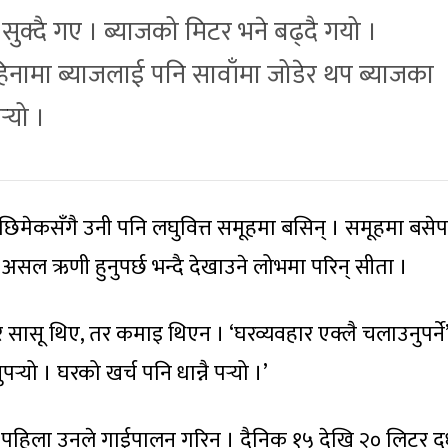
 सुक्दै गए । ब्याजको मिटर भने बढ्दै गयो ।
हिनामा ब्याजलाई पनि सावाँमा जोडेर थप ब्याजका
्‍यो ।
छरछिमेकसँगै उनी पनि लघुवित्त समूहमा बसिन् । समूहमा बसे
 र असल ऋणी हुनुपर्छ भन्दै देखाउने लोभमा परिन् सीता ।
 र सासू थिए, तर कमाइ थिएन । ‘घरव्यवहार एक्लै चलाउनुपर्ने
र्‍यो । घरको खर्च पनि धान्नै पर्‍यो ।’
पहिला उनले गाईपालन गरिन् । दैनिक १५ देखि २० लिटर द