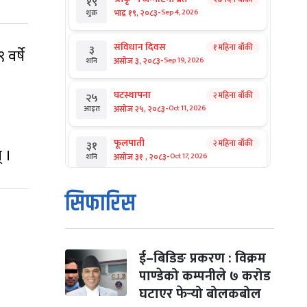
१९
-
भाद्र १९, २०८३
Sep 4, 2026
शुक्र
संविधान दिवस
१ महिना बाँकी
३
वर्षे
-
असोज ३, २०८३
Sep 19, 2026
शनि
घटस्थापना
२ महिना बाँकी
२५
-
असोज २५, २०८३
Oct 11, 2026
आइत
फूलपाती
२ महिना बाँकी
३१
 ।
-
असोज ३१ , २०८३
Oct 17, 2026
शनि
कार्तिक सङ्क्रान्ति
२ महिना बाँकी
१
सिफारिस
-
कार्तिक १, २०८३
Oct 18, 2026
आइत
महानवमी
२ महिना बाँकी
३
-
कार्तिक ३, २०८३
Oct 20, 2026
मंगल
ई–बिडिङ प्रकरण : विक्रम
पाण्डेको कम्पनीले ७ करोड
विजयादशमी
२ महिना बाँकी
४
घटाएर फेर्‍यो बोलकबोल
-
कार्तिक ४, २०८३
Oct 21, 2026
बुध