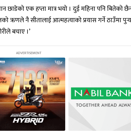
ान छाडेको एक हप्ता मात्र भयो । दुई महिना पनि बितेको छै
तको ऋणले नै सीतालाई आत्महत्याको प्रयास गर्ने ठाउँमा पुर्‍य
छोरीले बचाए ।’