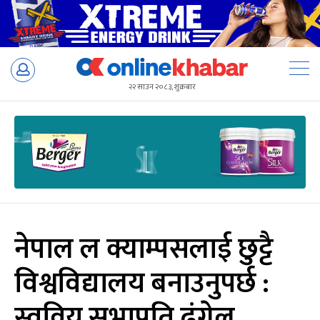
Skip
to
२२ साउन २०८३, शुक्रबार
content
नेपाल ल क्याम्पसलाई छुट्टै
विश्वविद्यालय बनाउनुपर्छ :
स्ववियु सभापति ढुंगेल