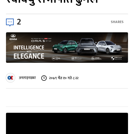
2
SHARES
अनलाइनखबर
२०७९ चैत १० गते ८:२२