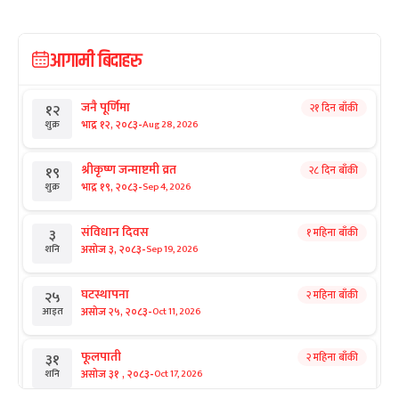
आगामी बिदाहरु
जनै पूर्णिमा
२१ दिन बाँकी
१२
-
भाद्र १२, २०८३
Aug 28, 2026
शुक्र
श्रीकृष्ण जन्माष्टमी व्रत
२८ दिन बाँकी
१९
-
भाद्र १९, २०८३
Sep 4, 2026
शुक्र
संविधान दिवस
१ महिना बाँकी
३
-
असोज ३, २०८३
Sep 19, 2026
शनि
घटस्थापना
२ महिना बाँकी
२५
-
असोज २५, २०८३
Oct 11, 2026
आइत
फूलपाती
२ महिना बाँकी
३१
-
असोज ३१ , २०८३
Oct 17, 2026
शनि