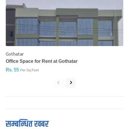
Gothatar
S
Office Space for Rent at Gothatar
H
Rs. 55
R
Per Sq.Feet
‹
›
सम्बन्धित खबर