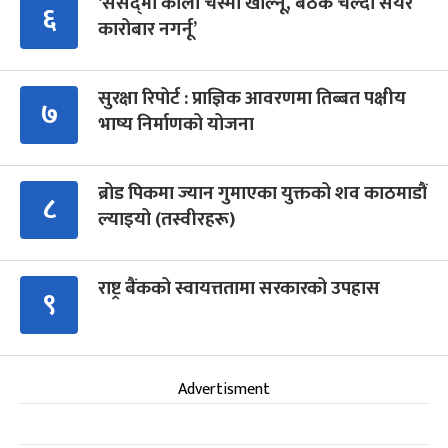
‘संसद्‍मा कालो चस्मा खोल्नू, बैठक चल्दा सेयर
६
कारोबार नगर्नू’
सुरक्षा रिपोर्ट : प्राज्ञिक आवरणमा तिब्बत पक्षीय
७
भाष्य निर्माणको योजना
ब्रोड पिकमा ज्यान गुमाएका युक्तको शव काठमाडौं
८
ल्याइयो (तस्वीरहरू)
राष्ट्र बैंकको स्वायत्ततामा सरकारको उपहास
९
Advertisment