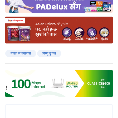
नेपाल ल क्याम्पस
विष्णु ढुंगेल