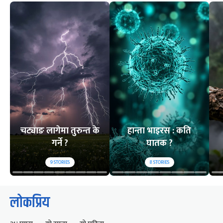
चट्याङ लागेमा तुरुन्त के
हान्ता भाइरस : कति
गर्ने ?
घातक ?
9
STORIES
8
STORIES
लोकप्रिय