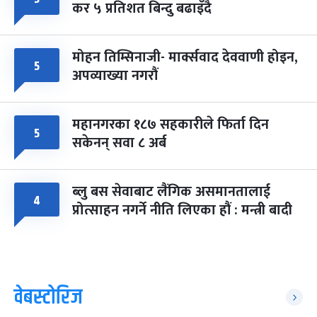
कर ५ प्रतिशत बिन्दु बढाइँदै
मोहन तिम्सिनाजी- मार्क्सवाद देववाणी होइन,
५
अपव्याख्या नगरौं
महानगरका १८७ सहकारीले फिर्ता दिन
५
सकेनन् सवा ८ अर्ब
ब्लु बस सेवाबाट लैंगिक असमानतालाई
४
प्रोत्साहन नगर्ने नीति लिएका हौं : मन्त्री बादी
वेबस्टोरिज