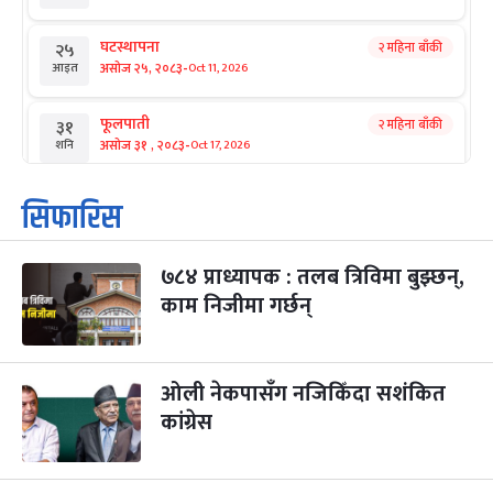
घटस्थापना
२ महिना बाँकी
२५
-
असोज २५, २०८३
Oct 11, 2026
आइत
फूलपाती
२ महिना बाँकी
३१
-
असोज ३१ , २०८३
Oct 17, 2026
शनि
कार्तिक सङ्क्रान्ति
२ महिना बाँकी
१
सिफारिस
-
कार्तिक १, २०८३
Oct 18, 2026
आइत
७८४ प्राध्यापक : तलब त्रिविमा बुझ्छन्,
महानवमी
२ महिना बाँकी
३
-
काम निजीमा गर्छन्
कार्तिक ३, २०८३
Oct 20, 2026
मंगल
विजयादशमी
२ महिना बाँकी
४
-
कार्तिक ४, २०८३
Oct 21, 2026
बुध
ओली नेकपासँग नजिकिँदा सशंकित
कांग्रेस
पापा‌ङ्कुशा एकादशी व्रत
२ महिना बाँकी
५
-
कार्तिक ५, २०८३
Oct 22, 2026
बिहि