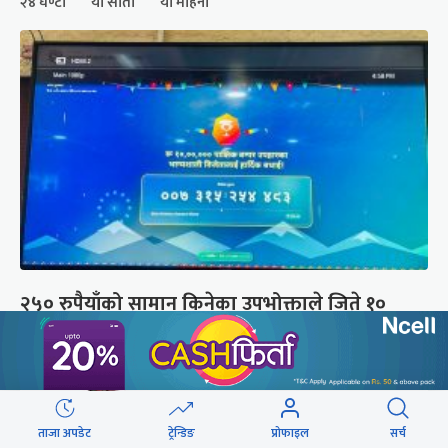
२४ घण्टा
यो साता
यो महिना
२५० रुपैयाँको सामान किनेका उपभोक्ताले जिते १०
लाखको बम्पर उपहार
ताजा अपडेट
ट्रेन्डिङ
प्रोफाइल
सर्च