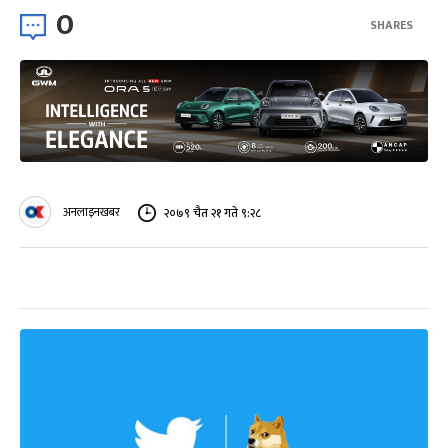
0
SHARES
अनलाइनखबर
२०७९ चैत २१ गते ९:२८