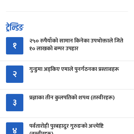
ट्रेन्डिङ
२५० रुपैयाँको सामान किनेका उपभोक्ताले जिते
१
१० लाखको बम्पर उपहार
गुन्डुमा अड्किए एमाले पुनर्गठनका प्रस्तावहरू
२
प्रज्ञाका तीन कुलपतिको शपथ (तस्वीरहरू)
३
पर्वतारोही पुरबहादुर गुरुङको अन्त्येष्टि
४
(तस्वीरहरू)