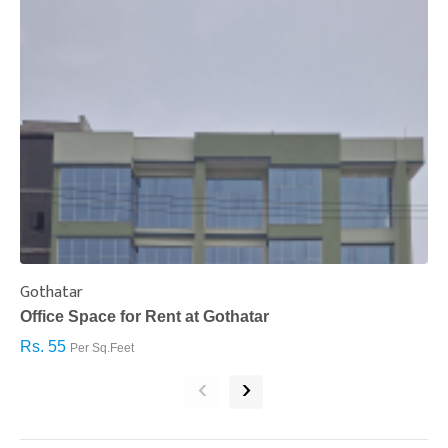
Gothatar
S
Office Space for Rent at Gothatar
H
Rs. 55
R
Per Sq.Feet
‹
›