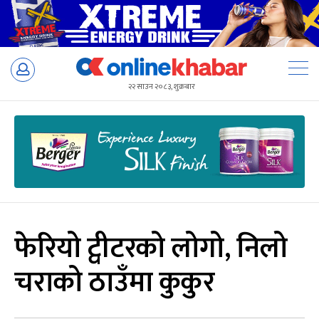
Skip
to
२२ साउन २०८३, शुक्रबार
content
फेरियो ट्वीटरको लोगो, निलो
चराको ठाउँमा कुकुर