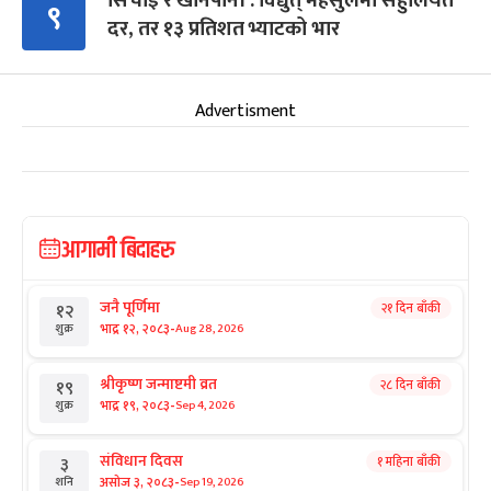
सिँचाइ र खानेपानी : विद्युत् महसुलमा सहुलियत
९
दर, तर १३ प्रतिशत भ्याटको भार
Advertisment
आगामी बिदाहरु
जनै पूर्णिमा
२१ दिन बाँकी
१२
-
भाद्र १२, २०८३
Aug 28, 2026
शुक्र
श्रीकृष्ण जन्माष्टमी व्रत
२८ दिन बाँकी
१९
-
भाद्र १९, २०८३
Sep 4, 2026
शुक्र
संविधान दिवस
१ महिना बाँकी
३
-
असोज ३, २०८३
Sep 19, 2026
शनि