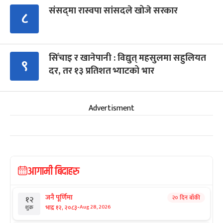
संसद्‍मा रास्वपा सांसदले खोजे सरकार
८
सिँचाइ र खानेपानी : विद्युत् महसुलमा सहुलियत
९
दर, तर १३ प्रतिशत भ्याटको भार
Advertisment
आगामी बिदाहरु
जनै पूर्णिमा
२० दिन बाँकी
१२
-
भाद्र १२, २०८३
Aug 28, 2026
शुक्र