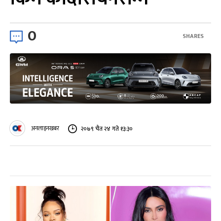
0
SHARES
अनलाइनखबर
२०७९ चैत २४ गते १३:३०