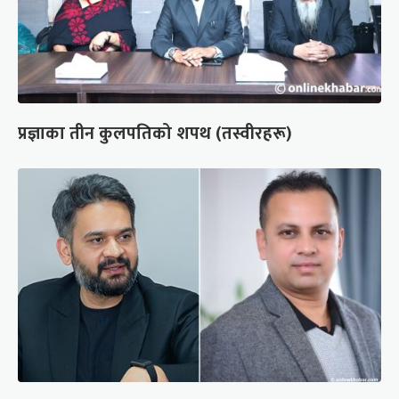
प्रज्ञाका तीन कुलपतिको शपथ (तस्वीरहरू)