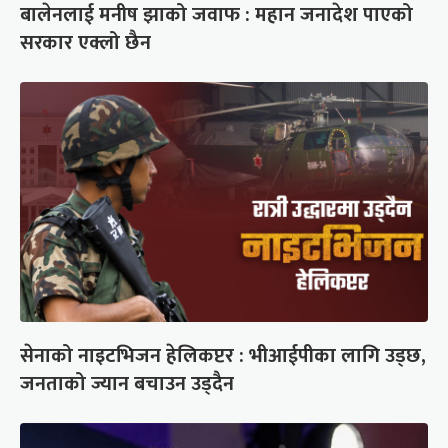
बालेनलाई मनीष झाको जवाफ : महान जनादेश पाएको
सरकार एक्लो छैन
सेनाको नाइटभिजन हेलिकप्टर : भीआईपीका लागि उड्छ,
जनताको ज्यान बचाउन उड्दैन