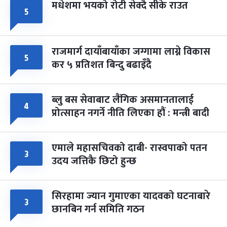
मधेशमा भयको रोटी सेक्दै सीके राउत
५
राजमार्ग दायाँबायाँका जग्गामा लाग्ने विकास
५
कर ५ प्रतिशत बिन्दु बढाइँदै
ब्लु बस सेवाबाट लैंगिक असमानतालाई
४
प्रोत्साहन नगर्ने नीति लिएका हौं : मन्त्री बादी
एमाले महासचिवको दाबी- रास्वपाको पतन
३
उदय जत्तिकै छिटो हुन्छ
सिरहामा ज्यान गुमाएका यादवको घटनाबारे
३
छानबिन गर्न समिति गठन