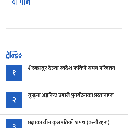
यो पनि
ट्रेन्डिङ
शेरबहादुर देउवा स्वदेश फर्किने समय परिवर्तन
१
गुन्डुमा अड्किए एमाले पुनर्गठनका प्रस्तावहरू
२
प्रज्ञाका तीन कुलपतिको शपथ (तस्वीरहरू)
३