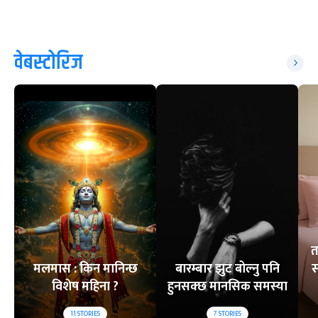
वेबस्टोरिज
त
मलमास : किन मानिन्छ
बारम्बार झुट बोल्नु पनि
स
विशेष महिना ?
हुनसक्छ मानसिक समस्या
11
STORIES
7
STORIES