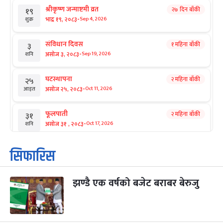
श्रीकृष्ण जन्माष्टमी व्रत
२७ दिन बाँकी
१९
-
भाद्र १९, २०८३
Sep 4, 2026
शुक्र
संविधान दिवस
१ महिना बाँकी
३
-
असोज ३, २०८३
Sep 19, 2026
शनि
घटस्थापना
२ महिना बाँकी
२५
-
असोज २५, २०८३
Oct 11, 2026
आइत
फूलपाती
२ महिना बाँकी
३१
-
असोज ३१ , २०८३
Oct 17, 2026
शनि
कार्तिक सङ्क्रान्ति
२ महिना बाँकी
१
सिफारिस
-
कार्तिक १, २०८३
Oct 18, 2026
आइत
झण्डै एक वर्षको बजेट बराबर बेरुजु
महानवमी
२ महिना बाँकी
३
-
कार्तिक ३, २०८३
Oct 20, 2026
मंगल
विजयादशमी
२ महिना बाँकी
४