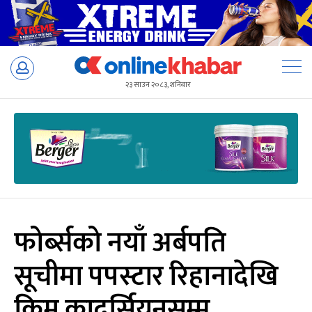
Skip
to
२३ साउन २०८३, शनिबार
content
फोर्ब्सको नयाँ अर्बपति
सूचीमा पपस्टार रिहानादेखि
किम कादर्सियनसम्म