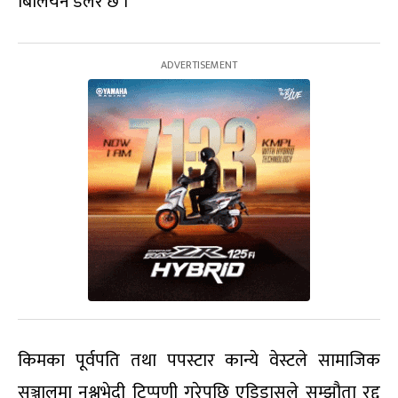
बिलियन डलर छ ।
किमका पूर्वपति तथा पपस्टार कान्ये वेस्टले सामाजिक
सञ्जालमा नश्लभेदी टिप्पणी गरेपछि एडिडासले सम्झौता रद्द