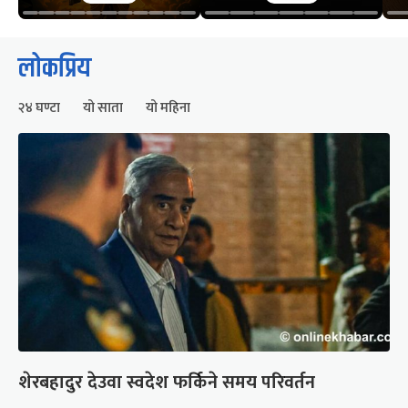
लोकप्रिय
२४ घण्टा
यो साता
यो महिना
शेरबहादुर देउवा स्वदेश फर्किने समय परिवर्तन