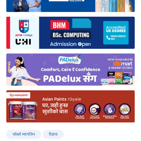
फोर्ब्स म्यागजिन
रिहाना